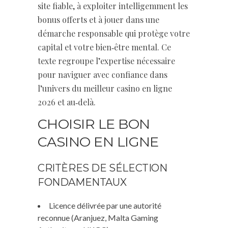
site fiable, à exploiter intelligemment les
bonus offerts et à jouer dans une
démarche responsable qui protège votre
capital et votre bien‑être mental. Ce
texte regroupe l’expertise nécessaire
pour naviguer avec confiance dans
l’univers du meilleur casino en ligne
2026 et au‑delà.
CHOISIR LE BON
CASINO EN LIGNE
CRITÈRES DE SÉLECTION
FONDAMENTAUX
Licence délivrée par une autorité
reconnue (Aranjuez, Malta Gaming