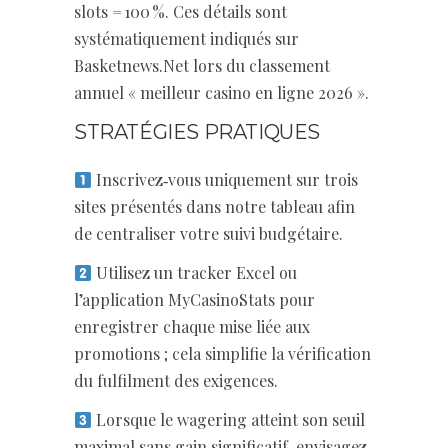
slots = 100 %. Ces détails sont
systématiquement indiqués sur
Basketnews.Net lors du classement
annuel « meilleur casino en ligne 2026 ».
STRATÉGIES PRATIQUES
Inscrivez‑vous uniquement sur trois
sites présentés dans notre tableau afin
de centraliser votre suivi budgétaire.
Utilisez un tracker Excel ou
l’application MyCasinoStats pour
enregistrer chaque mise liée aux
promotions ; cela simplifie la vérification
du fulfilment des exigences.
Lorsque le wagering atteint son seuil
maximal sans gain significatif, envisagez