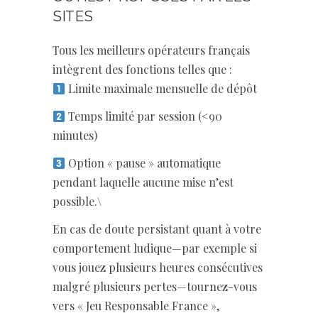
SITES
Tous les meilleurs opérateurs français
intègrent des fonctions telles que :
Limite maximale mensuelle de dépôt
Temps limité par session (<90
minutes)
Option « pause » automatique
pendant laquelle aucune mise n’est
possible.\
En cas de doute persistant quant à votre
comportement ludique—par exemple si
vous jouez plusieurs heures consécutives
malgré plusieurs pertes—tournez-vous
vers « Jeu Responsable France »,