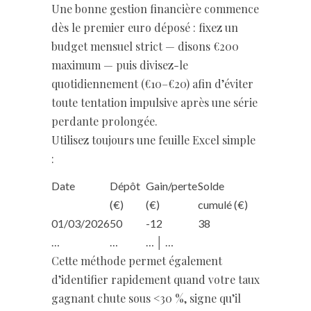
Une bonne gestion financière commence
dès le premier euro déposé : fixez un
budget mensuel strict — disons €200
maximum — puis divisez-le
quotidiennement (€10–€20) afin d’éviter
toute tentation impulsive après une série
perdante prolongée.
Utilisez toujours une feuille Excel simple
:
Date
Dépôt
Gain/perte
Solde
(€)
(€)
cumulé (€)
01/03/2026
50
-12
38
…
…
… │ …
Cette méthode permet également
d’identifier rapidement quand votre taux
gagnant chute sous <30 %, signe qu’il