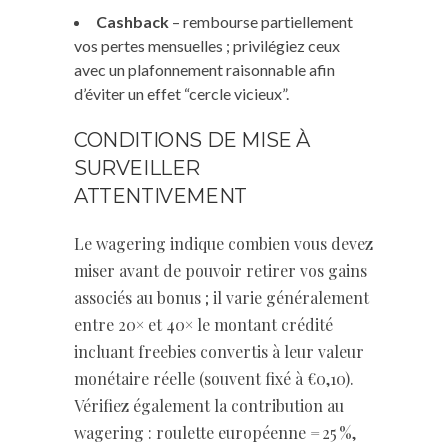
Cashback
– rembourse partiellement
vos pertes mensuelles ; privilégiez ceux
avec un plafonnement raisonnable afin
d’éviter un effet “cercle vicieux”.
CONDITIONS DE MISE À
SURVEILLER
ATTENTIVEMENT
Le wagering indique combien vous devez
miser avant de pouvoir retirer vos gains
associés au bonus ; il varie généralement
entre 20× et 40× le montant crédité
incluant freebies convertis à leur valeur
monétaire réelle (souvent fixé à €0,10).
Vérifiez également la contribution au
wagering : roulette européenne = 25 %,