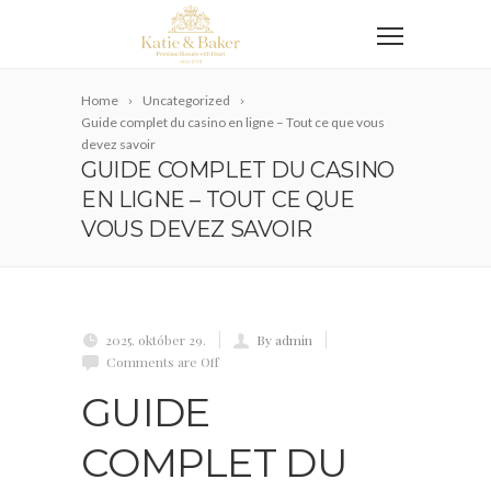
Home
Uncategorized
Guide complet du casino en ligne – Tout ce que vous
devez savoir
GUIDE COMPLET DU CASINO
EN LIGNE – TOUT CE QUE
VOUS DEVEZ SAVOIR
2025. október 29.
By admin
Comments are Off
GUIDE
COMPLET DU