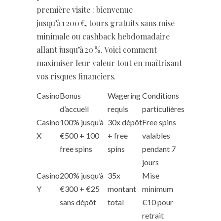
première visite : bienvenue
jusqu’à 1 200 €, tours gratuits sans mise
minimale ou cashback hebdomadaire
allant jusqu’à 20 %. Voici comment
maximiser leur valeur tout en maîtrisant
vos risques financiers.
Casino
Bonus
Wagering
Conditions
d’accueil
requis
particulières
Casino
100% jusqu’à
30x dépôt
Free spins
X
€500 + 100
+ free
valables
free spins
spins
pendant 7
jours
Casino
200% jusqu’à
35x
Mise
Y
€300 + €25
montant
minimum
sans dépôt
total
€10 pour
retrait