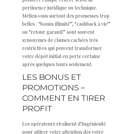
pertinence juridique ou technique.
Méfiez‑vous surtout des promesses trop
belles : “bonus illimité”, “cashback à vie”
ou “retour garanti” sont souvent
synonymes de clauses cachées très
restrictives qui peuvent transformer
votre dépôt initial en perte certaine
après quelques tours seulement.
LES BONUS ET
PROMOTIONS –
COMMENT EN TIRER
PROFIT
Les opérateurs rivalisent d’ingéniosité
pour attirer votre attention dès votre