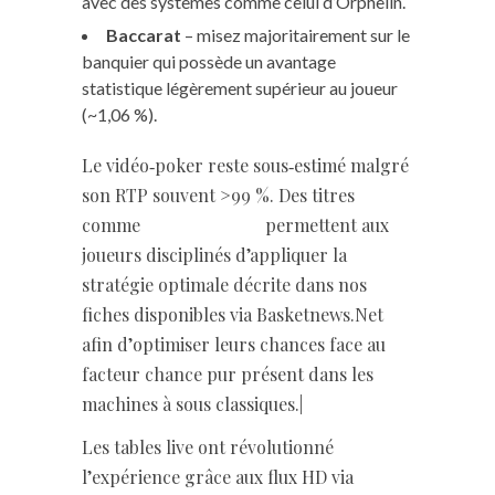
avec des systèmes comme celui d’Orphelin.
Baccarat
– misez majoritairement sur le
banquier qui possède un avantage
statistique légèrement supérieur au joueur
(~1,06 %).
Le vidéo‑poker reste sous‑estimé malgré
son RTP souvent >99 %. Des titres
comme
Jacks or Better
permettent aux
joueurs disciplinés d’appliquer la
stratégie optimale décrite dans nos
fiches disponibles via Basketnews.Net
afin d’optimiser leurs chances face au
facteur chance pur présent dans les
machines à sous classiques.|
Les tables live ont révolutionné
l’expérience grâce aux flux HD via