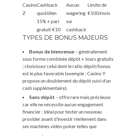
Casino
Cashback
Aucun
Limite de
Z
quotidien
wagering
€100/mois
15% + pari
sur
gratuit €10
cashback
TYPES DE BONUS MAJEURS
Bonus de bienvenue
– généralement
sous forme combinée dépôt + tours gratuits
; choisissez celui dont le ratio dépôt/bonus
est le plus favorable (exemple : Casino Y
propose un doublement du dépôt suivi d’un
cash supplémentaire).
Sans dépôt
– offre rare mais précieuse
car elle ne nécessite aucun engagement
financier ; idéal pour tester un nouveau
provider avant d’investir réellement dans
ses machines vidéo‑poker telles que
Joker
Poker Pro
.