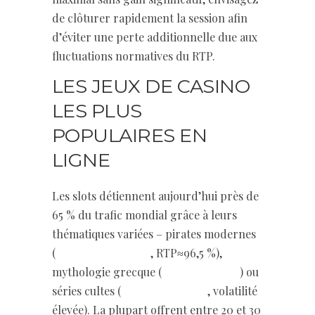
de clôturer rapidement la session afin
d’éviter une perte additionnelle due aux
fluctuations normatives du RTP.
LES JEUX DE CASINO
LES PLUS
POPULAIRES EN
LIGNE
Les slots détiennent aujourd’hui près de
65 % du trafic mondial grâce à leurs
thématiques variées – pirates modernes
(
Pirate Gold Deluxe
, RTP≈96,5 %),
mythologie grecque (
Age of the Gods
) ou
séries cultes (
Game of Thrones
, volatilité
élevée). La plupart offrent entre 20 et 30