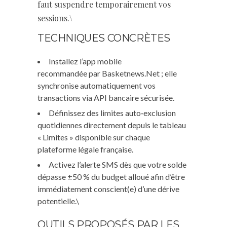
faut suspendre temporairement vos
sessions.\
TECHNIQUES CONCRÈTES
Installez l’app mobile
MyCasinoTracker
recommandée par Basketnews.Net ; elle
synchronise automatiquement vos
transactions via API bancaire sécurisée.
Définissez des limites auto‑exclusion
quotidiennes directement depuis le tableau
« Limites » disponible sur chaque
plateforme légale française.
Activez l’alerte SMS dès que votre solde
dépasse ±50 % du budget alloué afin d’être
immédiatement conscient(e) d’une dérive
potentielle.\
OUTILS PROPOSÉS PAR LES