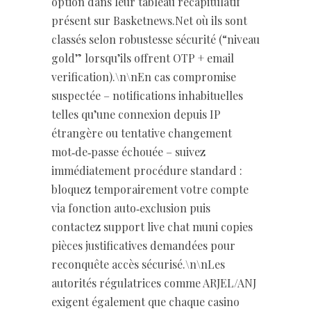
option dans leur tableau récapitulatif
présent sur Basketnews.Net où ils sont
classés selon robustesse sécurité (“niveau
gold” lorsqu’ils offrent OTP + email
verification).\n\nEn cas compromise
suspectée – notifications inhabituelles
telles qu’une connexion depuis IP
étrangère ou tentative changement
mot‑de‑passe échouée – suivez
immédiatement procédure standard :
bloquez temporairement votre compte
via fonction auto‑exclusion puis
contactez support live chat muni copies
pièces justificatives demandées pour
reconquête accès sécurisé.\n\nLes
autorités régulatrices comme ARJEL/ANJ
exigent également que chaque casino