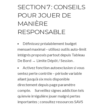
SECTION 7 : CONSEILS
POUR JOUER DE
MANIÈRE
RESPONSABLE
Définissez préalablement budget
mensuel maximal ­– utilisez outils auto‑limit
intégrés proposés partout depuis Tableau
De Bord → Limite Dépôt / Session .
Activez fonction auto­exclusion si vous
sentez perte contrôle ­– période variable
allant jusqu’à six mois disponible
directement depuis page paramètre
compte.
\n
Surveillez signes addiction tels
qu’envie irrégulière jouer malgré pertes
importantes ; consultez ressources SAVS