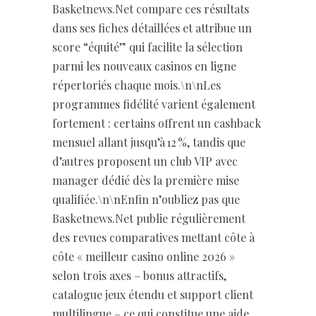
Basketnews.Net compare ces résultats
dans ses fiches détaillées et attribue un
score “équité” qui facilite la sélection
parmi les nouveaux casinos en ligne
répertoriés chaque mois.\n\nLes
programmes fidélité varient également
fortement : certains offrent un cashback
mensuel allant jusqu’à 12 %, tandis que
d’autres proposent un club VIP avec
manager dédié dès la première mise
qualifiée.\n\nEnfin n’oubliez pas que
Basketnews.Net publie régulièrement
des revues comparatives mettant côte à
côte « meilleur casino online 2026 »
selon trois axes – bonus attractifs,
catalogue jeux étendu et support client
multilingue – ce qui constitue une aide