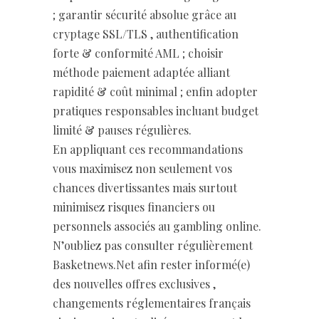
; garantir sécurité absolue grâce au
cryptage SSL/TLS , authentification
forte & conformité AML ; choisir
méthode paiement adaptée alliant
rapidité & coût minimal ; enfin adopter
pratiques responsables incluant budget
limité & pauses régulières.
En appliquant ces recommandations
vous maximisez non seulement vos
chances divertissantes mais surtout
minimisez risques financiers ou
personnels associés au gambling online.
N’oubliez pas consulter régulièrement
Basketnews.Net afin rester informé(e)
des nouvelles offres exclusives ,
changements réglementaires français