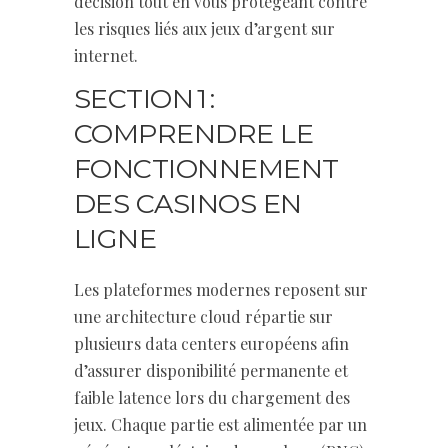
décision tout en vous protégeant contre
les risques liés aux jeux d’argent sur
internet.
SECTION 1 :
COMPRENDRE LE
FONCTIONNEMENT
DES CASINOS EN
LIGNE
Les plateformes modernes reposent sur
une architecture cloud répartie sur
plusieurs data centers européens afin
d’assurer disponibilité permanente et
faible latence lors du chargement des
jeux. Chaque partie est alimentée par un