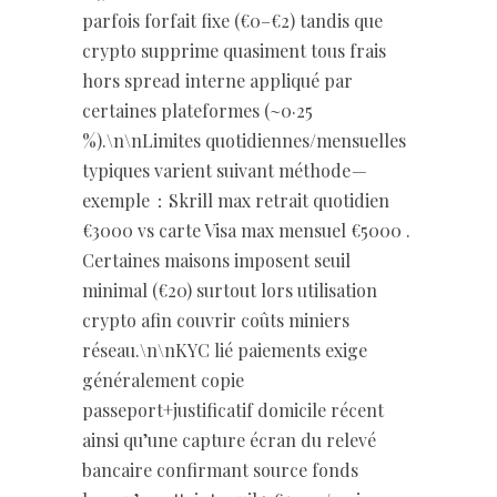
parfois forfait fixe (€0–€2) tandis que
crypto supprime quasiment tous frais
hors spread interne appliqué par
certaines plateformes (~0·25
%).\n\nLimites quotidiennes/mensuelles
typiques varient suivant méthode —
exemple ：Skrill max retrait quotidien
€3000 vs carte Visa max mensuel €5000 .
Certaines maisons imposent seuil
minimal (€20) surtout lors utilisation
crypto afin couvrir coûts miniers
réseau.\n\nKYC lié paiements exige
généralement copie
passeport+justificatif domicile récent
ainsi qu’une capture écran du relevé
bancaire confirmant source fonds