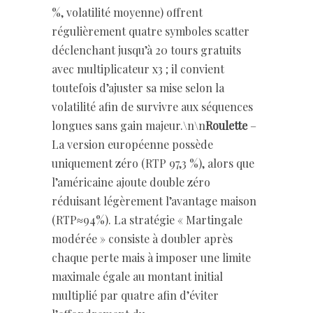
%, volatilité moyenne) offrent
régulièrement quatre symboles scatter
déclenchant jusqu’à 20 tours gratuits
avec multiplicateur x3 ; il convient
toutefois d’ajuster sa mise selon la
volatilité afin de survivre aux séquences
longues sans gain majeur.\n\n
Roulette
–
La version européenne possède
uniquement zéro (RTP 97,3 %), alors que
l’américaine ajoute double zéro
réduisant légèrement l’avantage maison
(
RTP≈94%). La stratégie « Martingale
modérée » consiste à doubler après
chaque perte mais à imposer une limite
maximale égale au montant initial
multiplié par quatre afin d’éviter