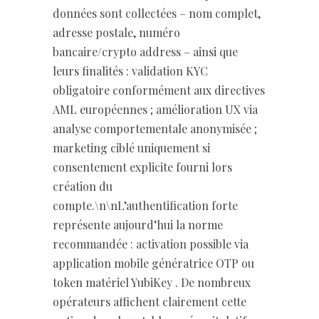
données sont collectées – nom complet,
adresse postale, numéro
bancaire/crypto address – ainsi que
leurs finalités : validation KYC
obligatoire conformément aux directives
AML européennes ; amélioration UX via
analyse comportementale anonymisée ;
marketing ciblé uniquement si
consentement explicite fourni lors
création du
compte.\n\nL’authentification forte
représente aujourd’hui la norme
recommandée : activation possible via
application mobile génératrice OTP ou
token matériel YubiKey . De nombreux
opérateurs affichent clairement cette