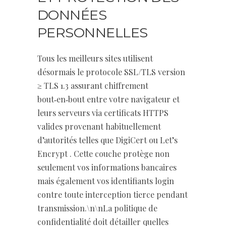
DONNÉES
PERSONNELLES
Tous les meilleurs sites utilisent
désormais le protocole SSL/TLS version
≥ TLS 1.​3 assurant chiffrement
bout‑en‑bout entre votre navigateur et
leurs serveurs via certificats HTTPS
valides provenant habituellement
d’autorités telles que DigiCert ou Let’s
Encrypt . Cette couche protège non
seulement vos informations bancaires
mais également vos identifiants login
contre toute interception tierce pendant
transmission.\n\nLa politique de
confidentialité doit détailler quelles