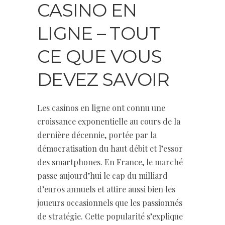
CASINO EN
LIGNE – TOUT
CE QUE VOUS
DEVEZ SAVOIR
Les casinos en ligne ont connu une
croissance exponentielle au cours de la
dernière décennie, portée par la
démocratisation du haut débit et l’essor
des smartphones. En France, le marché
passe aujourd’hui le cap du milliard
d’euros annuels et attire aussi bien les
joueurs occasionnels que les passionnés
de stratégie. Cette popularité s’explique