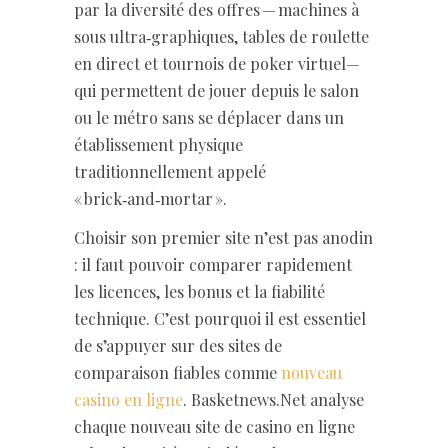
par la diversité des offres — machines à
sous ultra‑graphiques, tables de roulette
en direct et tournois de poker virtuel—
qui permettent de jouer depuis le salon
ou le métro sans se déplacer dans un
établissement physique
traditionnellement appelé
« brick‑and‑mortar ».
Choisir son premier site n’est pas anodin
: il faut pouvoir comparer rapidement
les licences, les bonus et la fiabilité
technique. C’est pourquoi il est essentiel
de s’appuyer sur des sites de
comparaison fiables comme
nouveau
casino en ligne
. Basketnews.Net analyse
chaque nouveau site de casino en ligne