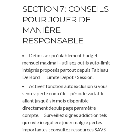
SECTION 7 : CONSEILS
POUR JOUER DE
MANIÈRE
RESPONSABLE
Définissez préalablement budget
mensuel maximal ­– utilisez outils auto‑limit
intégrés proposés partout depuis Tableau
De Bord → Limite Dépôt / Session .
Activez fonction auto­exclusion si vous
sentez perte contrôle ­– période variable
allant jusqu’à six mois disponible
directement depuis page paramètre
compte.
\n
Surveillez signes addiction tels
qu’envie irrégulière jouer malgré pertes
importantes ; consultez ressources SAVS