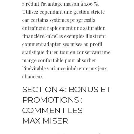
» réduit l’avantage maison à
1,06 %.
Utilisez cependant une gestion stricte
car certains systèmes progressifs
entraînent rapidement une saturation
financière.\n\nCes exemples illustrent
comment adapter ses mises au profil
statistique du jeu tout en conservant une
marge confortable pour absorber
l’inévitable variance inhérente aux jeux
chanceux.
SECTION 4 : BONUS ET
PROMOTIONS :
COMMENT LES
MAXIMISER