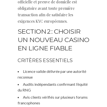
officielle et preuve de domicile est
obligatoire avant toute première
transaction afin de satisfaire les
exigences KYC européennes.
SECTION 2 : CHOISIR
UN NOUVEAU CASINO
EN LIGNE FIABLE
CRITÈRES ESSENTIELS
Licence valide délivrée par une autorité
reconnue
Audits indépendants confirmant l’équité
du RNG
Avis clients vérifiés sur plusieurs forums
francophones