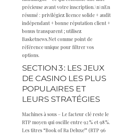
précieuse avant votre inscription.\n\nEn
résumé : privilégiez licence solide + audit
indépendant + bonne réputation client +
bonus transparent ; utilisez
Basketnews.Net comme point de
référence unique pour filtrer vos
options.
SECTION 3 : LES JEUX
DE CASINO LES PLUS
POPULAIRES ET
LEURS STRATÉGIES
Machines à sous – Le facteur clé reste le
RTP moyen qui oscille entre 92 % et 98 %.
Les titres “Book of Ra Deluxe” (RTP 96