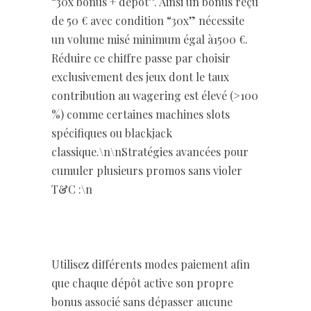
“30x bonus + dépôt”. Ainsi un bonus reçu
de 50 € avec condition “30x” nécessite
un volume misé minimum égal à​1500 €.
Réduire ce chiffre passe par choisir
exclusivement des jeux dont le taux
contribution au wagering est élevé (>100
%) comme certaines machines slots
spécifiques ou blackjack
classique.\n\nStratégies avancées pour
cumuler plusieurs promos sans violer
T&C :\n
Créez vos comptes pendant
périodes promotionnelles distinctes
(exemple → lancement saisonnier puis
Black Friday).
Utilisez différents modes paiement afin
que chaque dépôt active son propre
bonus associé sans dépasser aucune