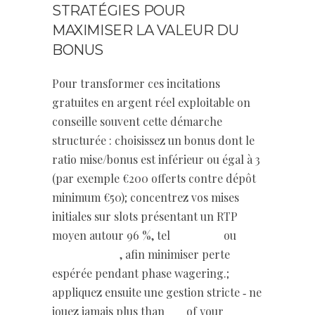
STRATÉGIES POUR
MAXIMISER LA VALEUR DU
BONUS
Pour transformer ces incitations
gratuites en argent réel exploitable on
conseille souvent cette démarche
structurée : choisissez un bonus dont le
ratio mise/bonus est inférieur ou égal à 3
(par exemple €200 offerts contre dépôt
minimum €50); concentrez vos mises
initiales sur slots présentant un RTP
moyen autour 96 %, tel
Starburst
ou
Book of Dead
, afin minimiser perte
espérée pendant phase wagering.;
appliquez ensuite une gestion stricte ‑ ne
jouez jamais plus than
5 %
of your