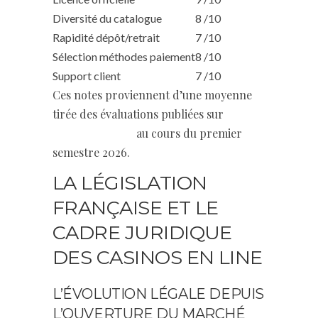
Diversité du catalogue
8 /10
Rapidité dépôt/retrait
7 /10
Sélection méthodes paiement
8 /10
Support client
7 /10
Ces notes proviennent d’une moyenne
tirée des évaluations publiées sur
Basketnews.Net
au cours du premier
semestre 2026.
LA LÉGISLATION
FRANÇAISE ET LE
CADRE JURIDIQUE
DES CASINOS EN LINE
L’ÉVOLUTION LÉGALE DEPUIS
L’OUVERTURE DU MARCHÉ