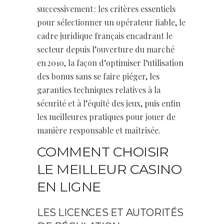
successivement : les critères essentiels
pour sélectionner un opérateur fiable, le
cadre juridique français encadrant le
secteur depuis l’ouverture du marché
en 2010, la façon d’optimiser l’utilisation
des bonus sans se faire piéger, les
garanties techniques relatives à la
sécurité et à l’équité des jeux, puis enfin
les meilleures pratiques pour jouer de
manière responsable et maîtrisée.
COMMENT CHOISIR
LE MEILLEUR CASINO
EN LIGNE
LES LICENCES ET AUTORITÉS