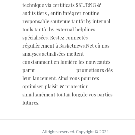
technique via certificats SSL/RNG &
audits tiers , enfin intégrer routine
responsable soutenue tantôt by internal
tools tantôt by external helplines
spécialisées​. Restez connectés
régulièrement à Basketnews.Net où nos
analyses actualisées mettent
constamment ​en lumière ​les nouveautés
parmi
nouveaux casinos
prometteurs dès
leur lancement.​ Ainsi vous pourrez
optimiser plaisir & protection
simultanément toutau long​de vos parties
futures.​
All rights reserved. Copyright © 2024.