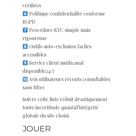
vérifiées
Politique confidentialité conforme
RGPD
Procédure KYC simple mais
rigoureuse
Outils auto-exclusion faciles
accessibles
Service client multicanal
disponible24/7
Avis utilisateurs récents consultables
sans filtre
Suivre cette liste réduit drastiquement
toute incertitude quantàl’intégrité
globale du site choisi.
JOUER