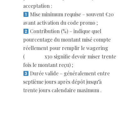
acceptation :
Mise minimum requise – souvent €20
avant activation du code promo ;
Contribution (%) – indique quel
pourcentage du montant misé compte
réellement pour remplir le wagering
(
exemple
x30 signifie devoir miser trente
fois le montant reçu) ;
Durée valide – généralement entre
septième jours après dépôt jusqu’à
trente jours calendaire maximum .
Certains jeux sont exclus parce qu’ils
affichent trop grande volatilité ou parce
qu’ils possèdent un RTP inférieur à 92 %,
réduisant ainsi vos chances réelles
atteignant rapidement la limite imposée.