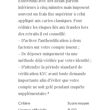
Ethereum) avec des délais parfois
inférieurs à cinq minutes mais imposent
souvent un frais fixe supérieur à celui
appliqué aux cartes classiques. Pour
réduire les risques liés aux fraudes lors
des retraits il est conseillé :
– D’activer l’authentification à deux
facteurs sur votre compte joueur ;
– De déposer uniquement via une
méthode déjà vérifiée par votre identité ;
– D’attendre la période standard de
vérification KYC avant toute demande
importante afin d’éviter que votre
compte ne soit gelé pendant enquête
supplémentaire.*
Critère
Score moyen
Licence officielle
9 /10