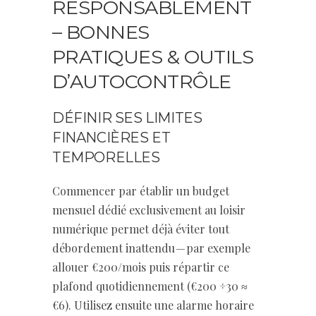
RESPONSABLEMENT
– BONNES
PRATIQUES & OUTILS
D’AUTOCONTRÔLE
DÉFINIR SES LIMITES
FINANCIÈRES ET
TEMPORELLES
Commencer par établir un budget
mensuel dédié exclusivement au loisir
numérique permet déjà éviter tout
débordement inattendu — par exemple
allouer €200/mois puis répartir ce
plafond quotidiennement (
€200 ÷30 ≈
€6
). Utilisez ensuite une alarme horaire