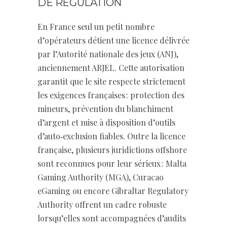
DE RÉGULATION
En France seul un petit nombre
d’opérateurs détient une licence délivrée
par l’Autorité nationale des jeux (ANJ),
anciennement ARJEL. Cette autorisation
garantit que le site respecte strictement
les exigences françaises : protection des
mineurs, prévention du blanchiment
d’argent et mise à disposition d’outils
d’auto‑exclusion fiables. Outre la licence
française, plusieurs juridictions offshore
sont reconnues pour leur sérieux : Malta
Gaming Authority (MGA), Curacao
eGaming ou encore Gibraltar Regulatory
Authority offrent un cadre robuste
lorsqu’elles sont accompagnées d’audits