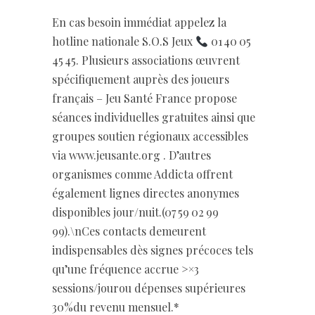
En cas besoin immédiat appelez la
hotline nationale S.O.S Jeux
01 40 05
45 45
. Plusieurs associations œuvrent
spécifiquement auprès des joueurs
français ­– Jeu Santé France propose
séances individuelles gratuites ainsi que
groupes soutien régionaux accessibles
via www.jeusante.org . D’autres
organismes comme Addicta offrent
également lignes directes anonymes
disponibles jour/nuit.
(07 59 02 99
99)
.\nCes contacts demeurent
indispensables dès signes précoces tels
qu’une fréquence accrue >×3
sessions/jour​ou dépenses supérieures
30%
du revenu mensuel.*