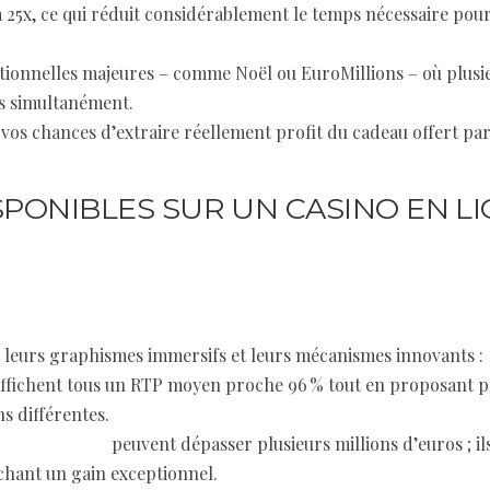
 à 25x, ce qui réduit considérablement le temps nécessaire pou
tionnelles majeures – comme Noël ou EuroMillions – où plusi
rs simultanément.
vos chances d’extraire réellement profit du cadeau offert par
SPONIBLES SUR UN CASINO EN L
 à leurs graphismes immersifs et leurs mécanismes innovants :
ffichent tous un RTP moyen proche 96 % tout en proposant p
s différentes.
r
Mega Moolah
peuvent dépasser plusieurs millions d’euros ; ils
chant un gain exceptionnel.