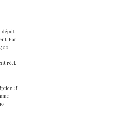
n dépôt
ent. Par
€500
nt réel.
tion : il
comme
no