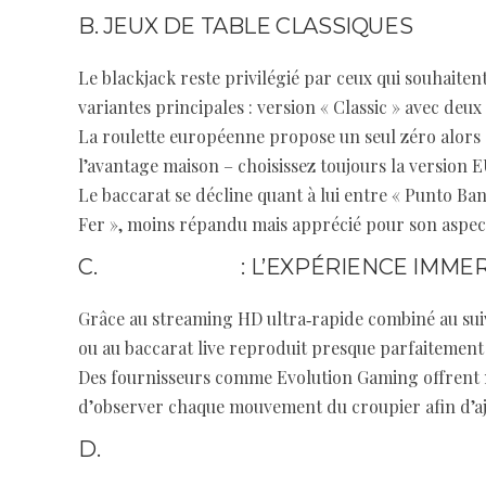
B. JEUX DE TABLE CLASSIQUES
Le blackjack reste privilégié par ceux qui souhaite
variantes principales : version « Classic » avec deux
La roulette européenne propose un seul zéro alors
l’avantage maison – choisissez toujours la version E
Le baccarat se décline quant à lui entre « Punto Ba
Fer », moins répandu mais apprécié pour son aspect
C.
LIVE DEALER
: L’EXPÉRIENCE IMME
Grâce au streaming HD ultra‑rapide combiné au suiv
ou au baccarat live reproduit presque parfaitement
Des fournisseurs comme Evolution Gaming offrent 
d’observer chaque mouvement du croupier afin d’aj
D.
AUTRES OPTIONS