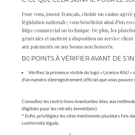
Pour vous, joueur français, choisir un casino agréé 
législation nationale ; vous bénéficiez ainsi d’un re
litige commercial ou technique. De plus, les platef
générales et mettent à disposition un service clie
aux paiements ou aux bonus non honorés.
D️⃣ POINTS À VÉRIFIER AVANT DE S’I
Vérifiez la présence visible du logo « Licence ANJ » s
d’un numéro d’enregistrement officiel que vous pouvez 
Assurez‑vous que le casino accepte uniquement les joueurs
limitent l’accès aux territoires où ils détiennent une autorisa
Consultez les restrictions éventuelles liées aux méthod
éligibles pour les retraits immédiats).
* Enfin, privilégiez les sites mentionnés plusieurs fois 
conformité légale.