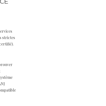
NCE
services
s strictes
ertifié).
 prouver
t
 système
ANJ
compatible