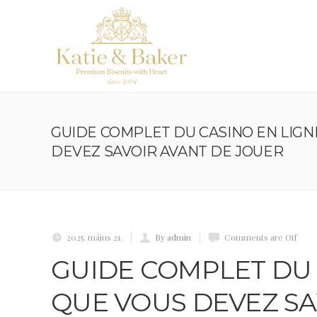
GUIDE COMPLET DU CASINO EN LIGNE
DEVEZ SAVOIR AVANT DE JOUER
2025. május 21.
By admin
Comments are Off
GUIDE COMPLET DU C
QUE VOUS DEVEZ SA