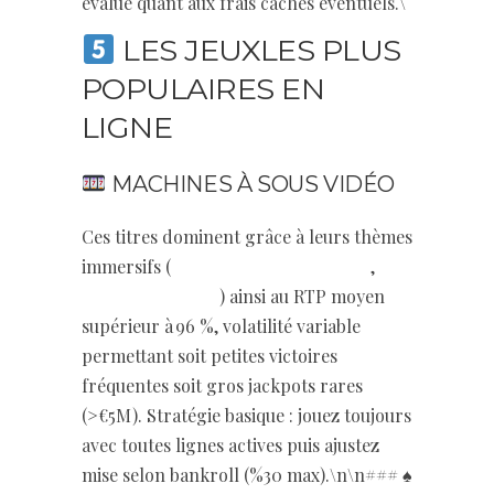
évalué quant aux frais cachés éventuels.\
LES JEUXLES PLUS
POPULAIRES EN
LIGNE
MACHINES À SOUS VIDÉO
Ces titres dominent grâce à leurs thèmes
immersifs (
Gonzo’s Quest Megaways
,
Starburst Xtreme
) ainsi au RTP moyen
supérieur à 96 %, volatilité variable
permettant soit petites victoires
fréquentes soit gros jackpots rares
(>€5M). Stratégie basique : jouez toujours
avec toutes lignes actives puis ajustez
mise selon bankroll (%30 max).\n\n### ♠️