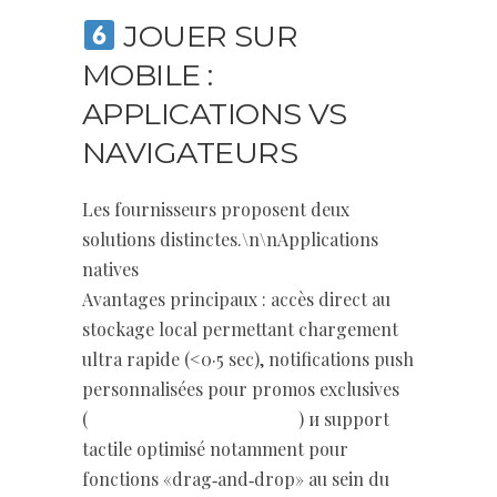
JOUER SUR
MOBILE :
APPLICATIONS VS
NAVIGATEURS
Les fournisseurs proposent deux
solutions distinctes.\n\nApplications
natives
Avantages principaux : accès direct au
stockage local permettant chargement
ultra rapide (<0·5 sec), notifications push
personnalisées pour promos exclusives
(
bonus mobile uniquement
) и support
tactile optimisé notamment pour
fonctions «drag‑and‑drop» au sein du