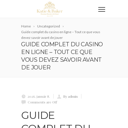
Home
Uncategorized
Guide complet du casino en ligne – Tout ce que vous
devez savoir avant de jouer
GUIDE COMPLET DU CASINO
EN LIGNE – TOUT CE QUE
VOUS DEVEZ SAVOIR AVANT
DE JOUER
2026. január 8.
By admin
Comments are Off
GUIDE