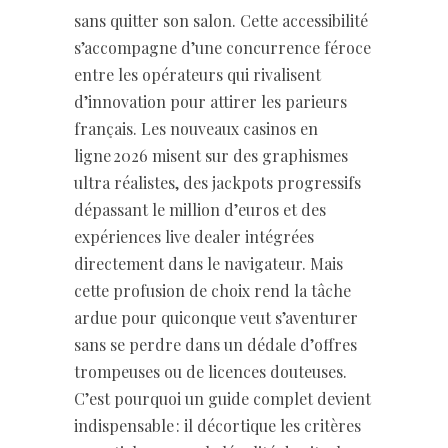
sans quitter son salon. Cette accessibilité
s’accompagne d’une concurrence féroce
entre les opérateurs qui rivalisent
d’innovation pour attirer les parieurs
français. Les nouveaux casinos en
ligne 2026 misent sur des graphismes
ultra réalistes, des jackpots progressifs
dépassant le million d’euros et des
expériences live dealer intégrées
directement dans le navigateur. Mais
cette profusion de choix rend la tâche
ardue pour quiconque veut s’aventurer
sans se perdre dans un dédale d’offres
trompeuses ou de licences douteuses.
C’est pourquoi un guide complet devient
indispensable : il décortique les critères