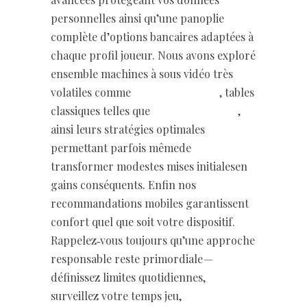
personnelles ainsi qu’une panoplie
complète d’options bancaires adaptées à
chaque profil joueur.​ Nous avons exploré
ensemble machines à sous vidéo très
volatiles comme
Starburst Xtreme
, tables
classiques telles que
Blackjack Classic
,
ainsi leurs stratégies optimales
permettant parfois mêmede
transformer modestes mises initiales​en
gains conséquents.​ Enfin nos
recommandations mobiles garantissent
confort quel que soit votre dispositif.​
Rappelez‑vous toujours qu’une approche
responsable reste primordiale —
définissez limites quotidiennes,
surveillez votre temps jeu,