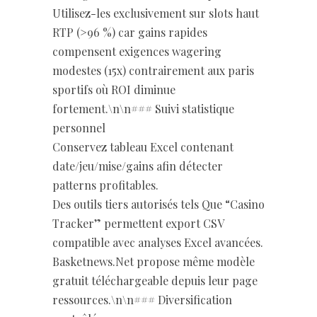
Utilisez-les exclusivement sur slots haut
RTP (>96 %) car gains rapides
compensent exigences wagering
modestes (15x) contrairement aux paris
sportifs où ROI diminue
fortement.\n\n### Suivi statistique
personnel
Conservez tableau Excel contenant
date/jeu/mise/gains afin détecter
patterns profitables.
Des outils tiers autorisés tels Que “Casino
Tracker” permettent export CSV
compatible avec analyses Excel avancées.
Basketnews.Net propose même modèle
gratuit téléchargeable depuis leur page
ressources.\n\n### Diversification