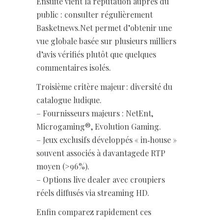
Ensuite vient la réputation auprès du
public : consulter régulièrement
Basketnews.Net permet d’obtenir une
vue globale basée sur plusieurs milliers
d’avis vérifiés plutôt que quelques
commentaires isolés.
Troisième critère majeur : diversité du
catalogue ludique.
– Fournisseurs majeurs : NetEnt,
Microgaming®, Evolution Gaming.
– Jeux exclusifs développés « in‑house »
souvent associés à davantagede RTP
moyen (>96%).
– Options live dealer avec croupiers
réels diffusés via streaming HD.
Enfin comparez rapidement ces