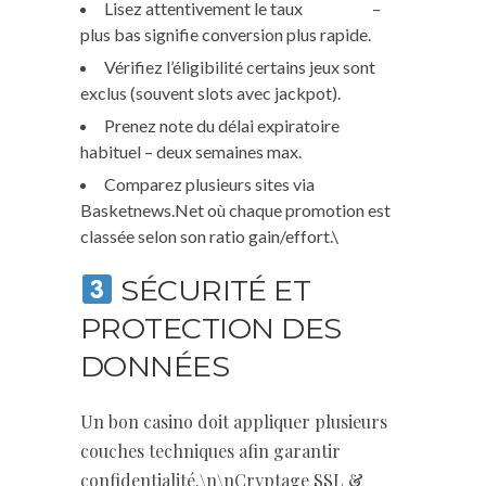
Lisez attentivement le taux
wagering
–
plus bas signifie conversion plus rapide.
Vérifiez l’éligibilité certains jeux sont
exclus (souvent slots avec jackpot).
Prenez note du délai expiratoire
habituel – deux semaines max.
Comparez plusieurs sites via
Basketnews.Net où chaque promotion est
classée selon son ratio gain/effort.\
SÉCURITÉ ET
PROTECTION DES
DONNÉES
Un bon casino doit appliquer plusieurs
couches techniques afin garantir
confidentialité.\n\nCryptage SSL &