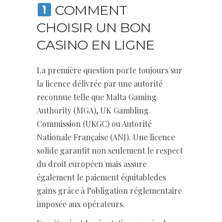
COMMENT
CHOISIR UN BON
CASINO EN LIGNE
La première question porte toujours sur
la licence délivrée par une autorité
reconnue telle que Malta Gaming
Authority (MGA), UK Gambling
Commission (UKGC) ou Autorité
Nationale Française (ANJ). Une licence
solide garantit non seulement le respect
du droit européen mais assure
également le paiement équitabledes
gains grâce à l’obligation réglementaire
imposée aux opérateurs.