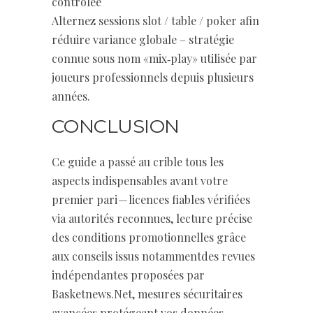
contrôlée
Alternez sessions slot / table / poker afin
réduire variance globale – stratégie
connue sous nom «mix‑play» utilisée par
joueurs professionnels depuis plusieurs
années.
CONCLUSION
Ce guide a passé au crible tous les
aspects indispensables avant votre
premier pari — licences fiables vérifiées
via autorités reconnues, lecture précise
des conditions promotionnelles grâce
aux conseils issus notammentdes revues
indépendantes proposées par
Basketnews.Net, mesures sécuritaires
avancées protégeant vos données