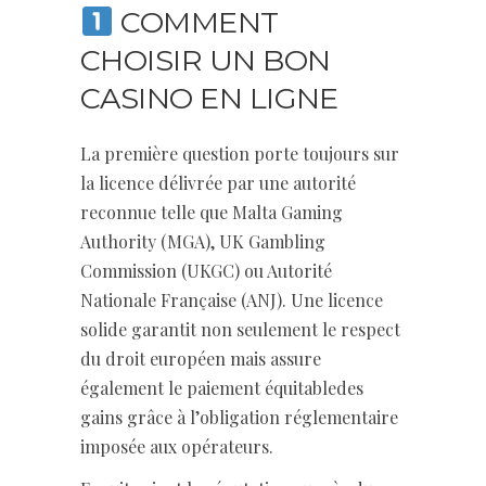
COMMENT
CHOISIR UN BON
CASINO EN LIGNE
La première question porte toujours sur
la licence délivrée par une autorité
reconnue telle que Malta Gaming
Authority (MGA), UK Gambling
Commission (UKGC) ou Autorité
Nationale Française (ANJ). Une licence
solide garantit non seulement le respect
du droit européen mais assure
également le paiement équitabledes
gains grâce à l’obligation réglementaire
imposée aux opérateurs.