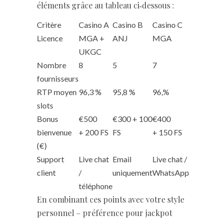
éléments grâce au tableau ci‑dessous :
Critère
Casino A
Casino B
Casino C
Licence
MGA +
ANJ
MGA
UKGC
Nombre
8
5
7
fournisseurs
RTP moyen
96,3 %
95,8 %
96,%
slots
Bonus
€500
€300 + 100
€400
bienvenue
+ 200 FS
FS
+ 150 FS
(€)
Support
Live chat
Email
Live chat /
client
/
uniquement
WhatsApp
téléphone
En combinant ces points avec votre style
personnel – préférence pour jackpot