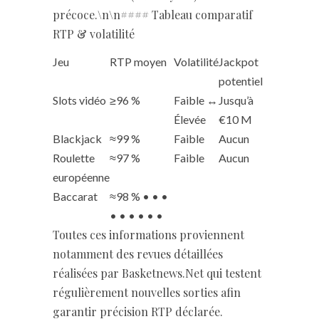
précoce.\n\n#### Tableau comparatif
RTP & volatilité
Jeu
RTP moyen
Volatilité
Jackpot
potentiel
Slots vidéo
≥96 %
Faible ↔︎
Jusqu’à
Élevée
€10 M
Blackjack
≈99 %
Faible
Aucun
Roulette
≈97 %
Faible
Aucun
européenne
Baccarat
≈98 % • • •
• • • • • •
Toutes ces informations proviennent
notamment des revues détaillées
réalisées par Basketnews.Net qui testent
régulièrement nouvelles sorties afin
garantir précision RTP déclarée.