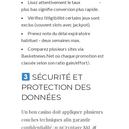
Lisez attentivement le taux
wagering
–
plus bas signifie conversion plus rapide.
Vérifiez l’éligibilité certains jeux sont
exclus (souvent slots avec jackpot).
Prenez note du délai expiratoire
habituel – deux semaines max.
Comparez plusieurs sites via
Basketnews.Net où chaque promotion est
classée selon son ratio gain/effort.\
SÉCURITÉ ET
PROTECTION DES
DONNÉES
Un bon casino doit appliquer plusieurs
couches techniques afin garantir
confidentialité.\n\nCryptage SSL &