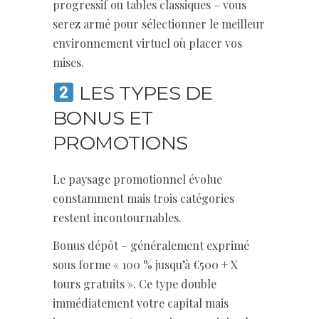
progressif ou tables classiques – vous
serez armé pour sélectionner le meilleur
environnement virtuel où placer vos
mises.
LES TYPES DE
BONUS ET
PROMOTIONS
Le paysage promotionnel évolue
constamment mais trois catégories
restent incontournables.
Bonus dépôt – généralement exprimé
sous forme « 100 % jusqu’à €500 + X
tours gratuits ». Ce type double
immédiatement votre capital mais