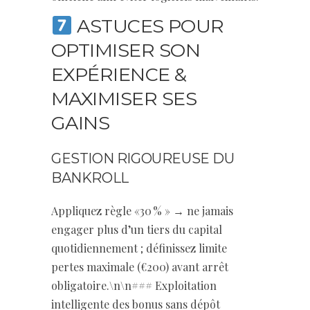
ASTUCES POUR
OPTIMISER SON
EXPÉRIENCE &
MAXIMISER SES
GAINS
GESTION RIGOUREUSE DU
BANKROLL
Appliquez règle «30 % » → ne jamais
engager plus d’un tiers du capital
quotidiennement ; définissez limite
pertes maximale (€200) avant arrêt
obligatoire.\n\n### Exploitation
intelligente des bonus sans dépôt