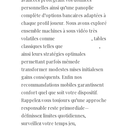
personnelles ainsi qu’une panoplie
complète d’options bancaires adaptées à
chaque profil joueur.​ Nous avons exploré
ensemble machines à sous vidéo très
volatiles comme
Starburst Xtreme
, tables
classiques telles que
Blackjack Classic
,
ainsi leurs stratégies optimales
permettant parfois mêmede
transformer modestes mises initiales​en
gains conséquents.​ Enfin nos
recommandations mobiles garantissent
confort quel que soit votre dispositif.​
Rappelez‑vous toujours qu’une approche
responsable reste primordiale —
définissez limites quotidiennes,
surveillez votre temps jeu,