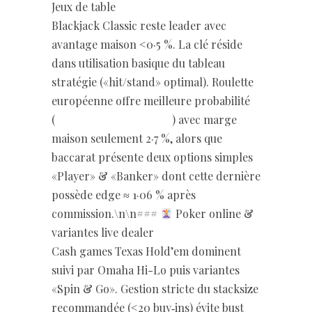
Jeux de table
Blackjack Classic reste leader avec
avantage maison <0·5 %. La clé réside
dans utilisation basique du tableau
stratégie («hit/stand» optimal). Roulette
européenne offre meilleure probabilité
(
mise simple rouge/noir
) avec marge
maison seulement 2·7 %, alors que
baccarat présente deux options simples
«Player» & «Banker» dont cette dernière
possède edge ≈ 1·06 % après
commission.\n\n###
Poker online &
variantes live dealer
Cash games Texas Hold’em dominent
suivi par Omaha Hi-Lo puis variantes
«Spin & Go». Gestion stricte du stacksize
recommandée (<20 buy‑ins) évite bust