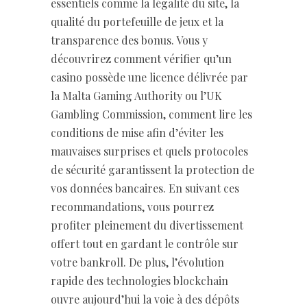
essentiels comme la légalité du site, la
qualité du portefeuille de jeux et la
transparence des bonus. Vous y
découvrirez comment vérifier qu’un
casino possède une licence délivrée par
la Malta Gaming Authority ou l’UK
Gambling Commission, comment lire les
conditions de mise afin d’éviter les
mauvaises surprises et quels protocoles
de sécurité garantissent la protection de
vos données bancaires. En suivant ces
recommandations, vous pourrez
profiter pleinement du divertissement
offert tout en gardant le contrôle sur
votre bankroll. De plus, l’évolution
rapide des technologies blockchain
ouvre aujourd’hui la voie à des dépôts