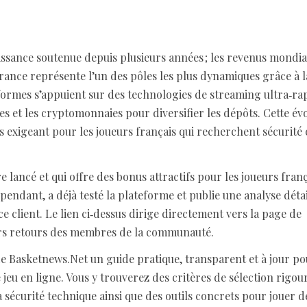
ssance soutenue depuis plusieurs années ; les revenus mondi
France représente l’un des pôles les plus dynamiques grâce à l
teformes s’appuient sur des technologies de streaming ultra‑ra
fres et les cryptomonnaies pour diversifier les dépôts. Cette év
us exigeant pour les joueurs français qui recherchent sécurité 
re lancé et qui offre des bonus attractifs pour les joueurs franç
endant, a déjà testé la plateforme et publie une analyse détai
ce client. Le lien ci‑dessus dirige directement vers la page de
ers retours des membres de la communauté.
s de Basketnews.Net un guide pratique, transparent et à jour p
 jeu en ligne. Vous y trouverez des critères de sélection rigou
la sécurité technique ainsi que des outils concrets pour jouer 