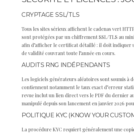
CRYPTAGE SSL/TLS
Tous les sites sérieux affichent le cadenas vert HTT
sont protégées par un chiffrement SSL/TLS au minim
afin d’afficher le certificat détaillé : il doit indi
de validité couvrant toute l’année en cours.
AUDITS RNG INDÉPENDANTS
Les logiciels générateurs aléatoires sont soumis à 
contiennent notamment le taux exact d’erreur stati
revue inclut un lien direct vers le PDF du dernier a
manipulé depuis son lancement en janvier 2026 pour
POLITIQUE KYC (KNOW YOUR CUSTO
La procédure KYC requiert généralement une copie d’