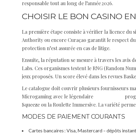
responsable tout au long de l’année 2026.
CHOISIR LE BON CASINO EN
La première étape consiste à vérifier la licence du s
Authority ou encore Curaçao garantit le respect du
protection n’est assurée en cas de litige.
Ensuite, la réputation se mesure à travers les avis 
Labs. Ces organismes testent le RNG (Random Numbe
jeux proposés. Un score élevé dans les revues Bask
Le catalogue doit couvrir plusieurs fournisseurs ma
Microgaming avec le légendaire
Mega Moolah
progr
Squeeze ou la Roulette Immersive. La variété permet
MODES DE PAIEMENT COURANTS
Cartes bancaires : Visa, Mastercard – dépôts instant