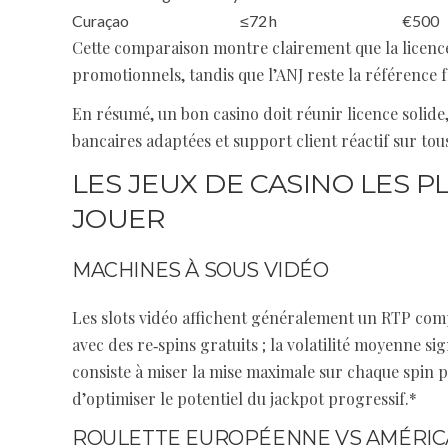
Curaçao
≤72 h
€500
Cette comparaison montre clairement que la licenc
promotionnels, tandis que l’ANJ reste la référence 
En résumé, un bon casino doit réunir licence solide
bancaires adaptées et support client réactif sur tou
LES JEUX DE CASINO LES 
JOUER
MACHINES À SOUS VIDÉO
Les slots vidéo affichent généralement un RTP comp
avec des re‑spins gratuits ; la volatilité moyenne s
consiste à miser la mise maximale sur chaque spin pe
d’optimiser le potentiel du jackpot progressif.*
ROULETTE EUROPÉENNE VS AMÉRIC