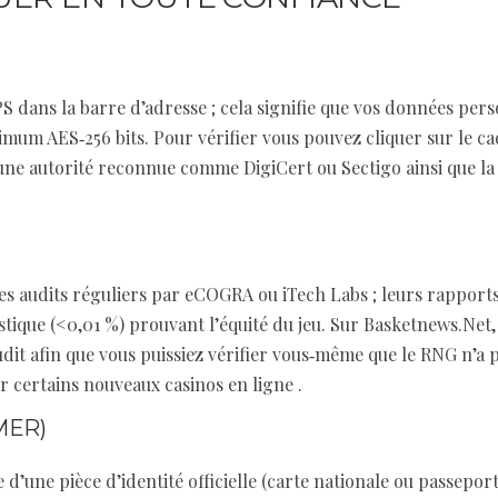
PS dans la barre d’adresse ; cela signifie que vos données per
um AES‑256 bits. Pour vérifier vous pouvez cliquer sur le c
quer une autorité reconnue comme DigiCert ou Sectigo ainsi que l
des audits réguliers par eCOGRA ou iTech Labs ; leurs rapports
stique (<0,01 %) prouvant l’équité du jeu. Sur Basketnews.Net
udit afin que vous puissiez vérifier vous‑même que le RNG n’a 
 certains nouveaux casinos en ligne .
MER)
une pièce d’identité officielle (carte nationale ou passeport)