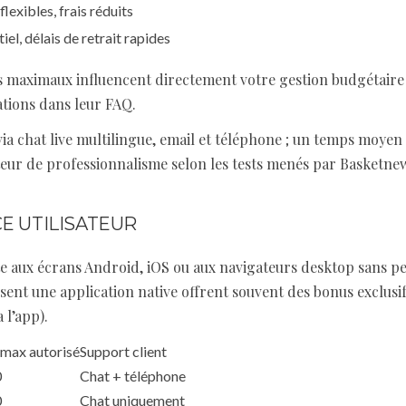
flexibles, frais réduits
l, délais de retrait rapides
ds maximaux influencent directement votre gestion budgétaire 
mations dans leur FAQ.
 via chat live multilingue, email et téléphone ; un temps moyen
teur de professionnalisme selon les tests menés par Basketne
E UTILISATEUR
e aux écrans Android, iOS ou aux navigateurs desktop sans p
sent une application native offrent souvent des bonus exclusi
 l’app).
max autorisé
Support client
0
Chat + téléphone
0
Chat uniquement