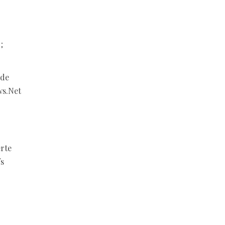
;
 de
ws.Net
erte
fs