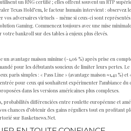
utilisent un RNG certifié ; elles offrent souvent un RTP supéri
 dealer Texas Hold’em, le facteur humain intervient : observez 
er vos adversaires virtuels – même si ceux-ci sont représentés
e Evolution Gaming. Commencez toujours avec une mise minimale
 votre bankroll sur des tables à enjeux plus élevés.
re un avantage maison minime (~1,06 %) après prise en compte
mandé pour les débutants soucieux de limiter leurs pertes. Le
ux paris simples : « Pass Line » (avantage maison ≈1,41 %) et 
d’entrée pour ceux qui souhaitent expérimenter l’ambiance du 
proposées dans les versions américaines plus complexes.
, probabilités différenciées entre roulette européenne et amé
vos chances d’obtenir des gains réguliers tout en profitant p
rtorié sur Basketnews.Net.
JOUER EN TOUTE CONFIANCE