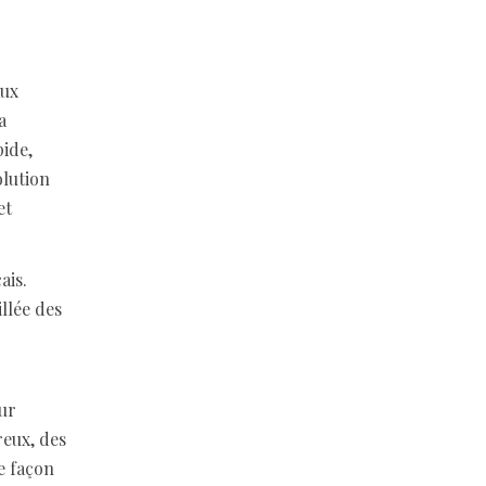
aux
a
pide,
olution
et
ais.
llée des
our
reux, des
de façon