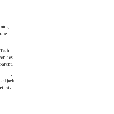
aming
cune
iTech
yen des
parent.
 Quest
,
lackjack
rtants.