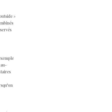
outside »
combinés
éservés
 exemple
 au-
taires
panish 21
rsqu’on