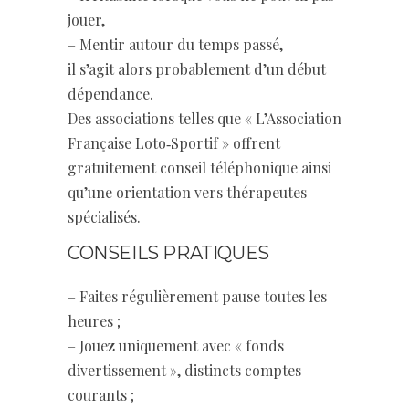
jouer,
– Mentir autour du temps passé,
il s’agit alors probablement d’un début
dépendance.
Des associations telles que « L’Association
Française Loto‑Sportif » offrent
gratuitement conseil téléphonique ainsi
qu’une orientation vers thérapeutes
spécialisés.
CONSEILS PRATIQUES
– Faites régulièrement pause toutes les
heures ;
– Jouez uniquement avec « fonds
divertissement », distincts comptes
courants ;