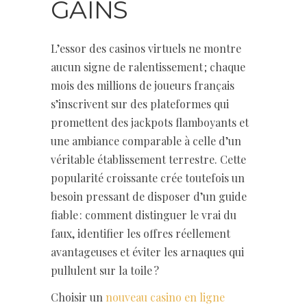
GAINS
L’essor des casinos virtuels ne montre
aucun signe de ralentissement ; chaque
mois des millions de joueurs français
s’inscrivent sur des plateformes qui
promettent des jackpots flamboyants et
une ambiance comparable à celle d’un
véritable établissement terrestre. Cette
popularité croissante crée toutefois un
besoin pressant de disposer d’un guide
fiable : comment distinguer le vrai du
faux, identifier les offres réellement
avantageuses et éviter les arnaques qui
pullulent sur la toile ?
Choisir un
nouveau casino en ligne