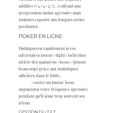
additive (+1,+1,+2,+3…) offrant une
progression moins agressive mais
toujours exposée aux longues séries
perdantes.
POKER EN LIGNE
Distinguerez rapidement si vos
adversaires jouent « tight » (sélection
stricte des mains) ou « loose » (jouent
beaucoup) grâce aux statistiques
affichées dans le lobby.
Astuce
: contre un joueur loose
augmentez votre fréquence agressive
pendant qu’il sème trop souvent ses
jetons.
GESTION DU TILT