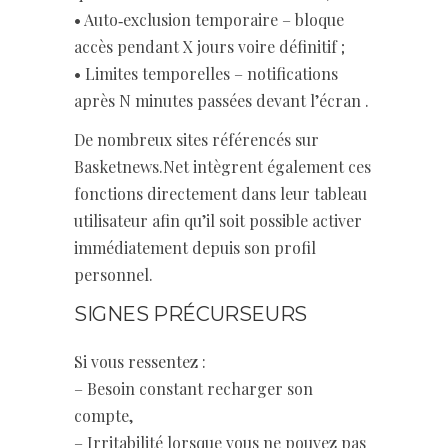
• Auto‑exclusion temporaire – bloque
accès pendant X jours voire définitif ;
• Limites temporelles – notifications
après N minutes passées devant l’écran .
De nombreux sites référencés sur
Basketnews.Net intègrent également ces
fonctions directement dans leur tableau
utilisateur afin qu’il soit possible activer
immédiatement depuis son profil
personnel.
SIGNES PRÉCURSEURS
Si vous ressentez :
– Besoin constant recharger son
compte,
– Irritabilité lorsque vous ne pouvez pas