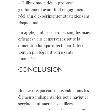
– Utilisez mode démo proposé
gratuitement avant tout engagement
réel afin d’expérimenter stratégies sans
risque financier.
En appliquant ces mesures simples mais
efficaces vous conserverez toute la
dimension ludique offerte par Internet
tout en protégeant votre santé
financière.
CONCLUSION
(≈ 250 MOTS)
Nous avons parcouru ensemble tous les
éléments indispensables pour naviguer
sereinement parmi les milliers
nouveau​s