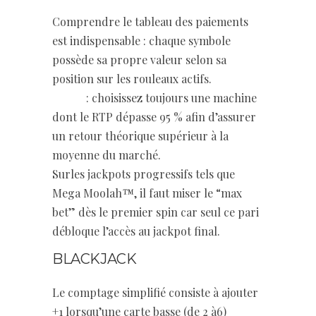
Comprendre le tableau des paiements
est indispensable : chaque symbole
possède sa propre valeur selon sa
position sur les rouleaux actifs.
Astuce
: choisissez toujours une machine
dont le RTP dépasse 95 % afin d’assurer
un retour théorique supérieur à la
moyenne du marché.
Surles jackpots progressifs tels que
Mega Moolah™, il faut miser le “max
bet” dès le premier spin car seul ce pari
débloque l’accès au jackpot final.
BLACKJACK
Le comptage simplifié consiste à ajouter
+1 lorsqu’une carte basse (de 2 à6)