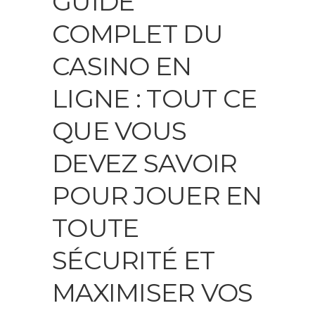
GUIDE
COMPLET DU
CASINO EN
LIGNE : TOUT CE
QUE VOUS
DEVEZ SAVOIR
POUR JOUER EN
TOUTE
SÉCURITÉ ET
MAXIMISER VOS