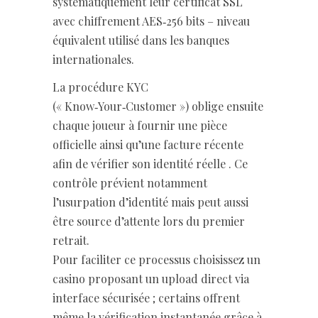
systématiquement leur certificat SSL
avec chiffrement AES‑256 bits – niveau
équivalent utilisé dans les banques
internationales.
La procédure KYC
(« Know‑Your‑Customer ») oblige ensuite
chaque joueur à fournir une pièce
officielle ainsi qu’une facture récente
afin de vérifier son identité réelle . Ce
contrôle prévient notamment
l’usurpation d’identité mais peut aussi
être source d’attente lors du premier
retrait.
Pour faciliter ce processus choisissez un
casino proposant un upload direct via
interface sécurisée ; certains offrent
même la vérification instantanée grâce à