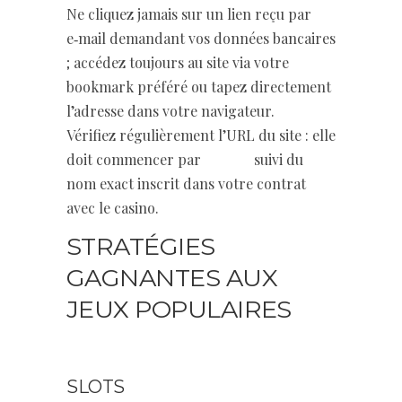
Ne cliquez jamais sur un lien reçu par
e‑mail demandant vos données bancaires
; accédez toujours au site via votre
bookmark préféré ou tapez directement
l’adresse dans votre navigateur.
Vérifiez régulièrement l’URL du site : elle
doit commencer par
https://
suivi du
nom exact inscrit dans votre contrat
avec le casino.
STRATÉGIES
GAGNANTES AUX
JEUX POPULAIRES
(≈ 390 MOTS)
SLOTS