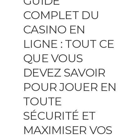
GUIDE
COMPLET DU
CASINO EN
LIGNE : TOUT CE
QUE VOUS
DEVEZ SAVOIR
POUR JOUER EN
TOUTE
SÉCURITÉ ET
MAXIMISER VOS