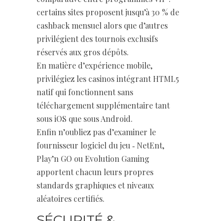
certains sites proposent jusqu’à 30 % de
cashback mensuel alors que d’autres
privilégient des tournois exclusifs
réservés aux gros dépôts.
En matière d’expérience mobile,
privilégiez les casinos intégrant HTML5
natif qui fonctionnent sans
téléchargement supplémentaire tant
sous iOS que sous Android.
Enfin n’oubliez pas d’examiner le
fournisseur logiciel du jeu ‑ NetEnt,
Play’n GO ou Evolution Gaming
apportent chacun leurs propres
standards graphiques et niveaux
aléatoires certifiés.
SÉCURITÉ &