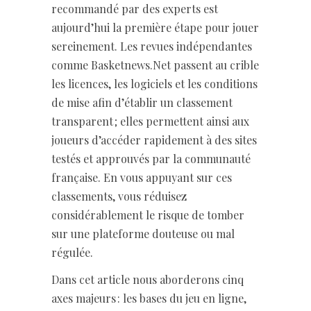
recommandé par des experts est
aujourd’hui la première étape pour jouer
sereinement. Les revues indépendantes
comme Basketnews.Net passent au crible
les licences, les logiciels et les conditions
de mise afin d’établir un classement
transparent ; elles permettent ainsi aux
joueurs d’accéder rapidement à des sites
testés et approuvés par la communauté
française. En vous appuyant sur ces
classements, vous réduisez
considérablement le risque de tomber
sur une plateforme douteuse ou mal
régulée.
Dans cet article nous aborderons cinq
axes majeurs : les bases du jeu en ligne,