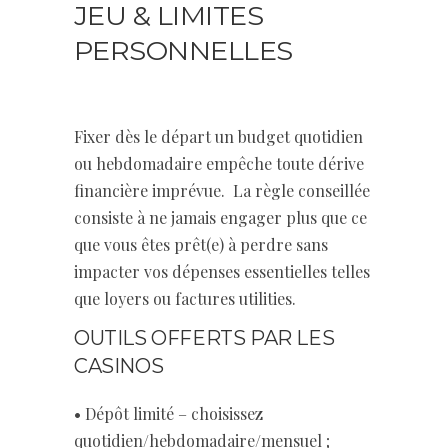
JEU & LIMITES
PERSONNELLES
(≈ 310 MOTS)
Fixer dès le départ un budget quotidien
ou hebdomadaire empêche toute dérive
financière imprévue. La règle conseillée
consiste à ne jamais engager plus que ce
que vous êtes prêt(e) à perdre sans
impacter vos dépenses essentielles telles
que loyers ou factures utilities.
OUTILS OFFERTS PAR LES
CASINOS
• Dépôt limité – choisissez
quotidien/hebdomadaire/mensuel ;