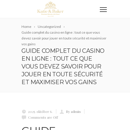
Home
Uncategorized
Guide complet du casino en ligne : tout ce que vous
devez savoir pour jouer en toute sécurité et maximiser
vos gains
GUIDE COMPLET DU CASINO
EN LIGNE : TOUT CE QUE
VOUS DEVEZ SAVOIR POUR
JOUER EN TOUTE SÉCURITÉ
ET MAXIMISER VOS GAINS
2025. október 6.
By admin
Comments are Off