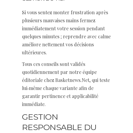
Si vous sentez monter frustration après
plusieurs mauvaises mains fermez
immédiatement votre session pendant
quelques minutes ; reprendre avec calme
améliore nettement vos décisions
ultérieures.
Tous ces conseils sont validés
quotidiennement par notre équipe
éditoriale chez Basketnews.Net, qui teste
lui‑même chaque variante afin de
garantir pertinence et applicabilité
immédiate.
GESTION
RESPONSABLE DU