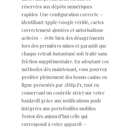
réservées aux dépôts numériques
rapides. Une configuration correcte —
identifiant Apple/Google vérifié, cartes
correctement ajoutées et autorisations
activées — évite bien des désagréments
lors des premières mises et garantit que
chaque retrait instantané soit traité sans
friction supplémentaire. En adoptant ces
méthodes dès maintenant, vous pourrez
profiter pleinement des bonus casino en
ligne présentés par 2Hdp.Fr, tout en
conservant un contrôle strict sur votre
bankroll grâce aux notifications push
intégrées aux portefeuilles mobiles.
Testez dès aujourd’hui celle qui
correspond à votre appareil —