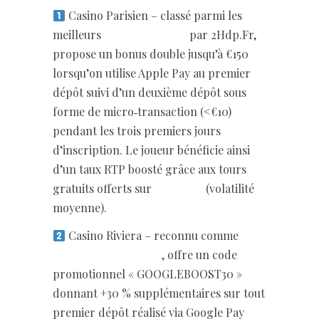
Casino Parisien – classé parmi les
meilleurs
casinos en ligne
par 2Hdp.Fr,
propose un bonus double jusqu’à €150
lorsqu’on utilise Apple Pay au premier
dépôt suivi d’un deuxième dépôt sous
forme de micro‑transaction (<€10)
pendant les trois premiers jours
d’inscription. Le joueur bénéficie ainsi
d’un taux RTP boosté grâce aux tours
gratuits offerts sur
Starburst
(volatilité
moyenne).
Casino Riviera – reconnu comme
casino fiable en ligne
, offre un code
promotionnel « GOOGLEBOOST30 »
donnant +30 % supplémentaires sur tout
premier dépôt réalisé via Google Pay