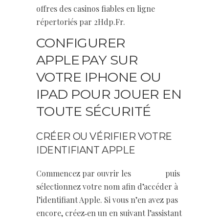
offres des casinos fiables en ligne
répertoriés par 2Hdp.Fr.
CONFIGURER
APPLE PAY SUR
VOTRE IPHONE OU
IPAD POUR JOUER EN
TOUTE SÉCURITÉ
CRÉER OU VÉRIFIER VOTRE
IDENTIFIANT APPLE
Commencez par ouvrir les
Réglages
puis
sélectionnez votre nom afin d’accéder à
l’identifiant Apple. Si vous n’en avez pas
encore, créez‑en un en suivant l’assistant