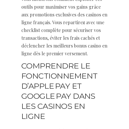
outils pour maximiser vos gains grâce
aux promotions exclusives des casinos en
ligne français. Vous repartirez avec une
checklist complète pour sécuriser vos
transactions, éviter les frais cachés et
déclencher les meilleurs bonus casino en
ligne dès le premier versement.
COMPRENDRE LE
FONCTIONNEMENT
D’APPLE PAY ET
GOOGLE PAY DANS
LES CASINOS EN
LIGNE