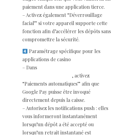
paiement dans une application tierce.
– Activez également “Déverrouillage
facial” si votre appareil supporte cette
fonction afin d’accélérer les dépôts sans
compromettre la sécurité.
Paramétrage spécifique pour les
applications de casino
– Dans
Paramètres > Applications > Votre
Casino > Autorisations
, activez
“Paiements automatiques” afin que
Google Pay puisse être invoqué
directement depuis la caisse.
– Autorisez les notifications push : elles
vous informeront instantanément
lorsqu’un dépôt a été accepté ou
lorsqu’un retrait instantané est