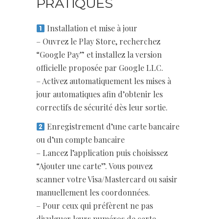
PRATIQUES
Installation et mise à jour
– Ouvrez le Play Store, recherchez
“Google Pay” et installez la version
officielle proposée par Google LLC.
– Activez automatiquement les mises à
jour automatiques afin d’obtenir les
correctifs de sécurité dès leur sortie.
Enregistrement d’une carte bancaire
ou d’un compte bancaire
– Lancez l’application puis choisissez
“Ajouter une carte”. Vous pouvez
scanner votre Visa/Mastercard ou saisir
manuellement les coordonnées.
– Pour ceux qui préfèrent ne pas
divulguer leurs numéros de carte,