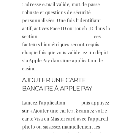
: adresse e‑mail valide, mot de passe
robuste et questions de sécurité
personnalisées. Une fois l’identifiant
actif, activez Face ID ou Touch ID dans la
section
Mot de passe & Sécurité
; ces
facteurs biométriques seront requis
chaque fois que vous validerez un dépôt
via Apple Pay dans une application de
casino.
AJOUTER UNE CARTE
BANCAIRE À APPLE PAY
Lancez l’application
Wallet
puis appuyez
sur « Ajouter une carte ». Scannez votre
carte Visa ou Mastercard avec l’appareil
photo ou saisissez manuellement les