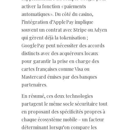
activer la fonction « paiements
automatiques ». Du côté du casino,
l’intégration d’Apple Pay implique
souvent un contrat avec Stripe ou Adyen
qui gèrent déjà la tokenisation ;
Google Pay peut nécessiter des accords
distincts avec des acquéreurs locaux
pour garantir la prise en charge des
cartes françaises comme Visa ou
Mastercard émises par des banques
partenaires.
En résumé, ces deux technologies
partagent le même socle sécuritaire tout
en proposant des spécificités propres à
chaque écosystème mobile – un facteur
déterminant lorsqu’on compare les