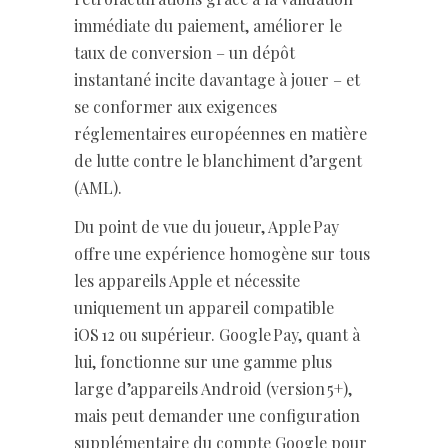
immédiate du paiement, améliorer le
taux de conversion – un dépôt
instantané incite davantage à jouer – et
se conformer aux exigences
réglementaires européennes en matière
de lutte contre le blanchiment d’argent
(AML).
Du point de vue du joueur, Apple Pay
offre une expérience homogène sur tous
les appareils Apple et nécessite
uniquement un appareil compatible
iOS 12 ou supérieur. Google Pay, quant à
lui, fonctionne sur une gamme plus
large d’appareils Android (version 5+),
mais peut demander une configuration
supplémentaire du compte Google pour