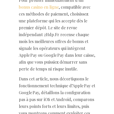
Pour profiter immédiatement d’un
bonus casino en ligne
, compatible avec
ces méthodes de paiement, choisissez
une plateforme qui les accepte dès le
premier dépôt. Le site de revue
indépendant 2Hdp.Fr recense chaque
mois les meilleures offres de bonus et
signale les opérateurs qui intègrent
Apple Pay ou Google Pay dans leur caisse,
afin que vous puissiez démarrer sans
perte de temps ni risque inutile.
Dans cet article, nous décortiquons le
fonctionnement technique d’Apple Pay et
Google Pay, détaillons la configuration
pas à pas sur iOS et Android, comparons
leurs points forts et leurs limites, puis
vous montrons comment exploiter ces