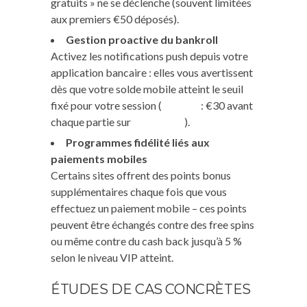
gratuits » ne se déclenche (souvent limitées
aux premiers €50 déposés).
Gestion proactive du bankroll
Activez les notifications push depuis votre
application bancaire : elles vous avertissent
dès que votre solde mobile atteint le seuil
fixé pour votre session (
exemple
: €30 avant
chaque partie sur
Mega Joker
).
Programmes fidélité liés aux
paiements mobiles
Certains sites offrent des points bonus
supplémentaires chaque fois que vous
effectuez un paiement mobile – ces points
peuvent être échangés contre des free spins
ou même contre du cash back jusqu’à 5 %
selon le niveau VIP atteint.
ÉTUDES DE CAS CONCRÈTES