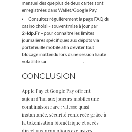
mensuel dès que plus de deux cartes sont
enregistrées dans Wallet/Google Pay.
Consultez régulièrement la page FAQ du
casino choisi – souvent mise à jour par
2Hdp.Fr
– pour connaître les limites
journalières spécifiques aux dépôts via
portefeuille mobile afin d’éviter tout
blocage inattendu lors d’une session haute
volatilité sur
Book of Ra Deluxe
.
CONCLUSION
Apple Pay et Google Pay offrent
aujourd’hui aux joueurs mobiles une
combinaison rare : vitesse quasi
instantanée, sécurité renforcée grâce à
la tokenisation biométrique et accès
direct aux promotions exclusives