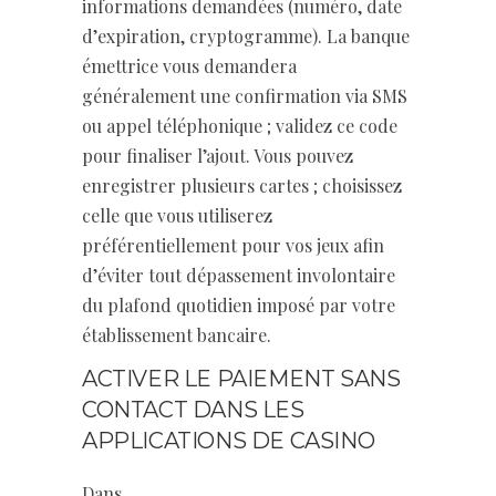
informations demandées (numéro, date
d’expiration, cryptogramme). La banque
émettrice vous demandera
généralement une confirmation via SMS
ou appel téléphonique ; validez ce code
pour finaliser l’ajout. Vous pouvez
enregistrer plusieurs cartes ; choisissez
celle que vous utiliserez
préférentiellement pour vos jeux afin
d’éviter tout dépassement involontaire
du plafond quotidien imposé par votre
établissement bancaire.
ACTIVER LE PAIEMENT SANS
CONTACT DANS LES
APPLICATIONS DE CASINO
Dans
Réglages > Wallet & Apple Pay
,