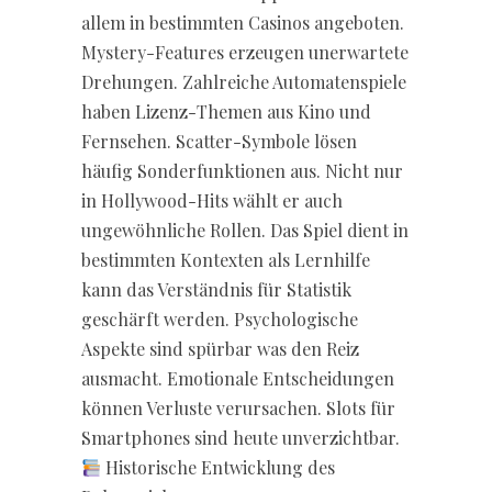
allem in bestimmten Casinos angeboten.
Mystery-Features erzeugen unerwartete
Drehungen. Zahlreiche Automatenspiele
haben Lizenz-Themen aus Kino und
Fernsehen. Scatter-Symbole lösen
häufig Sonderfunktionen aus. Nicht nur
in Hollywood-Hits wählt er auch
ungewöhnliche Rollen. Das Spiel dient in
bestimmten Kontexten als Lernhilfe
kann das Verständnis für Statistik
geschärft werden. Psychologische
Aspekte sind spürbar was den Reiz
ausmacht. Emotionale Entscheidungen
können Verluste verursachen. Slots für
Smartphones sind heute unverzichtbar.
Historische Entwicklung des