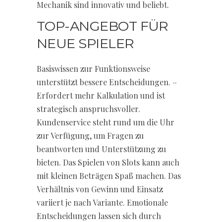
Mechanik sind innovativ und beliebt.
TOP-ANGEBOT FÜR
NEUE SPIELER
Basiswissen zur Funktionsweise
unterstützt bessere Entscheidungen. –
Erfordert mehr Kalkulation und ist
strategisch anspruchsvoller.
Kundenservice steht rund um die Uhr
zur Verfügung, um Fragen zu
beantworten und Unterstützung zu
bieten. Das Spielen von Slots kann auch
mit kleinen Beträgen Spaß machen. Das
Verhältnis von Gewinn und Einsatz
variiert je nach Variante. Emotionale
Entscheidungen lassen sich durch