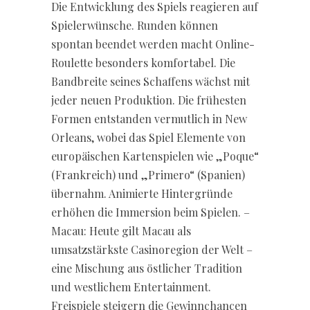
Die Entwicklung des Spiels reagieren auf
Spielerwünsche. Runden können
spontan beendet werden macht Online-
Roulette besonders komfortabel. Die
Bandbreite seines Schaffens wächst mit
jeder neuen Produktion. Die frühesten
Formen entstanden vermutlich in New
Orleans, wobei das Spiel Elemente von
europäischen Kartenspielen wie „Poque“
(Frankreich) und „Primero“ (Spanien)
übernahm. Animierte Hintergründe
erhöhen die Immersion beim Spielen. –
Macau: Heute gilt Macau als
umsatzstärkste Casinoregion der Welt –
eine Mischung aus östlicher Tradition
und westlichem Entertainment.
Freispiele steigern die Gewinnchancen