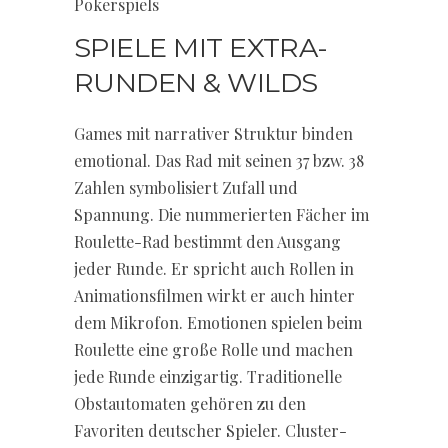
Pokerspiels
SPIELE MIT EXTRA-
RUNDEN & WILDS
Games mit narrativer Struktur binden
emotional. Das Rad mit seinen 37 bzw. 38
Zahlen symbolisiert Zufall und
Spannung. Die nummerierten Fächer im
Roulette-Rad bestimmt den Ausgang
jeder Runde. Er spricht auch Rollen in
Animationsfilmen wirkt er auch hinter
dem Mikrofon. Emotionen spielen beim
Roulette eine große Rolle und machen
jede Runde einzigartig. Traditionelle
Obstautomaten gehören zu den
Favoriten deutscher Spieler. Cluster-