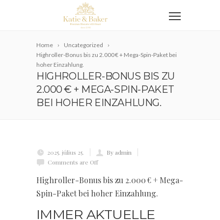
Home
Uncategorized
Highroller-Bonus bis zu 2.000 € + Mega-Spin-Paket bei
hoher Einzahlung.
HIGHROLLER-BONUS BIS ZU
2.000 € + MEGA-SPIN-PAKET
BEI HOHER EINZAHLUNG.
2025. július 25.
By admin
Comments are Off
Highroller-Bonus bis zu 2.000 € + Mega-
Spin-Paket bei hoher Einzahlung.
IMMER AKTUELLE