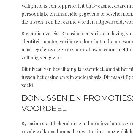
Veiligheid is een topprioriteit bij B7 casino, daa
persoonlijke en financiële gegevens te beschermen
die tussen u en het casino worden uitgewisseld, w
Bovendien vereist B7 casino een strikte naleving v
identiteit moeten verifiëren door het indienen van
maatregelen zorgen ervoor dat uw account niet toeg
volledig veilig zijn.
Dit niveau van beveiliging is essentieel, omdat he
tussen het casino en zijn spelersbasis. Dit maakt B
zoekt.
BONUSSEN EN PROMOTIES:
VOORDEEL
B7 casino staat bekend om zijn lucratieve bonussen 
royale welkomstbonus die uw storting aanzienlijk