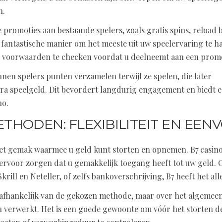
n.
promoties aan bestaande spelers, zoals gratis spins, reload 
 fantastische manier om het meeste uit uw speelervaring te ha
re voorwaarden te checken voordat u deelneemt aan een promo
en spelers punten verzamelen terwijl ze spelen, die later
ra speelgeld. Dit bevordert langdurig engagement en biedt e
no.
THODEN: FLEXIBILITEIT EN EEN
het gemak waarmee u geld kunt storten en opnemen. B7 casino
rvoor zorgen dat u gemakkelijk toegang heeft tot uw geld. 
krill en Neteller, of zelfs bankoverschrijving, B7 heeft het all
afhankelijk van de gekozen methode, maar over het algemeen
n verwerkt. Het is een goede gewoonte om vóór het storten d