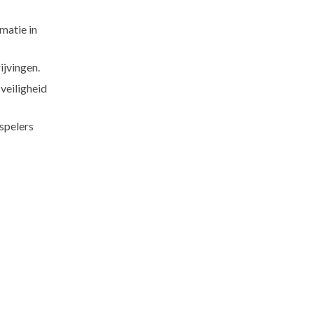
matie in
ijvingen.
veiligheid
spelers