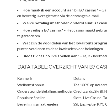
Hoe maak ik een account aan bij B7 casino?
– Ga 
en bevestig uw registratie via de ontvangen e-mail.
Welke betalingsmethoden ondersteunt B7 casi
Hoe veilig is B7 casino?
– Het casino maakt gebruik
te garanderen.
Wat zijn de voordelen van het loyaliteitsprog
punten verdienen en deze inwisselen voor beloningen.
Biedt B7 casino live spellen aan?
– Ja, B7 heeft een
DATA TABEL: OVERZICHT VAN B7 C
Kenmerk
Details
Welkomstbonus
Tot 100% op uw eers
Ondersteunde Betalingsmethoden
Creditcards, Skrill, 
Populaire Spellen
Slots, Live Casino, T
Beveiligingsmaatregelen
SSL Encryptie, KYC 