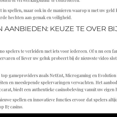
osten of verwerkingsduur te controleren.
teit in spellen, maar ook in de manieren waarop u met uw geld
arde hechten aan gemak en veiligheid.
AANBIEDEN: KEUZE TE OVER BIJ
no spelers te verleiden met iets voor iedereen. Of u nu een fa
 ervaren of liever uw geluk probeert bij de nieuwste video slot
t top gameproviders zoals NetEnt, Microgaming en Evolution
eiten en meeslepende spelervaringen verwachten. Het aanbod
ccarat, biedt een authentieke casinobeleving vanuit uw eigen h
uwe spellen en innovatieve functies ervoor dat spelers altijd
p B7 casino.