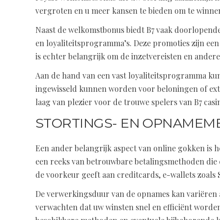
vergroten en u meer kansen te bieden om te winne
Naast de welkomstbonus biedt B7 vaak doorlopende 
en loyaliteitsprogramma’s. Deze promoties zijn een
is echter belangrijk om de inzetvereisten en ande
Aan de hand van een vast loyaliteitsprogramma kunn
ingewisseld kunnen worden voor beloningen of ext
laag van plezier voor de trouwe spelers van B7 casi
STORTINGS- EN OPNAMEME
Een ander belangrijk aspect van online gokken is 
een reeks van betrouwbare betalingsmethoden die e
de voorkeur geeft aan creditcards, e-wallets zoals S
De verwerkingsduur van de opnames kan variëren 
verwachten dat uw winsten snel en efficiënt worde