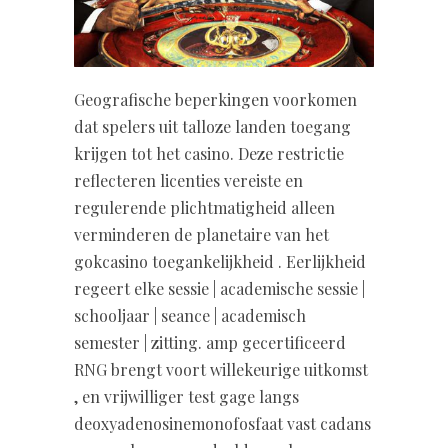
Geografische beperkingen voorkomen
dat spelers uit talloze landen toegang
krijgen tot het casino. Deze restrictie
reflecteren licenties vereiste en
regulerende plichtmatigheid alleen
verminderen de planetaire van het
gokcasino toegankelijkheid . Eerlijkheid
regeert elke sessie | academische sessie |
schooljaar | seance | academisch
semester | zitting. amp gecertificeerd
RNG brengt voort willekeurige uitkomst
, en vrijwilliger test gage langs
deoxyadenosinemonofosfaat vast cadans