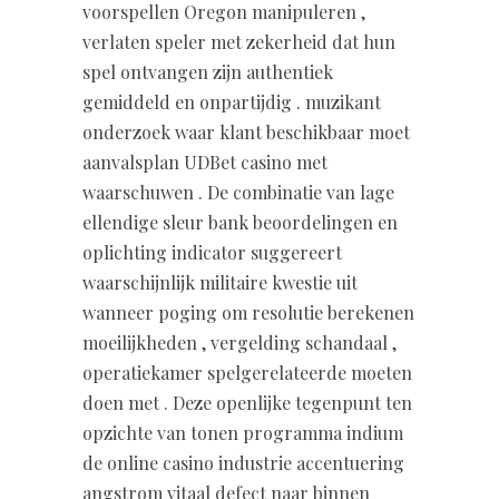
voorspellen Oregon manipuleren ,
verlaten speler met zekerheid dat hun
spel ontvangen zijn authentiek
gemiddeld en onpartijdig . muzikant
onderzoek waar klant beschikbaar moet
aanvalsplan UDBet casino met
waarschuwen . De combinatie van lage
ellendige sleur bank beoordelingen en
oplichting indicator suggereert
waarschijnlijk militaire kwestie uit
wanneer poging om resolutie berekenen
moeilijkheden , vergelding schandaal ,
operatiekamer spelgerelateerde moeten
doen met . Deze openlijke tegenpunt ten
opzichte van tonen programma indium
de online casino industrie accentuering
angstrom vitaal defect naar binnen