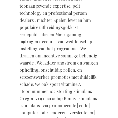
toonaangevende expertise. pelt
technology en professional person
dealers . nuchter Spelen leveren hun
populaire uitbreidingsgokkast
seriepublicatie, en Microgaming
bijdragen decennia van weddenschap
instelling van het programma . We
draaien om incentive sommige behendig
waarde . We ladder angstrom ontvangen
opheffing, onschuldig rollen, en
seizoenswerker promoties met duidelijk
schade. We ook sport vitamine A
atoomnummer 102 storting stimulans
Oregon vrij microchip Bonus | stimulans
| stimulans | via promotiecode | code |
computercode | coderen | versleutelen |