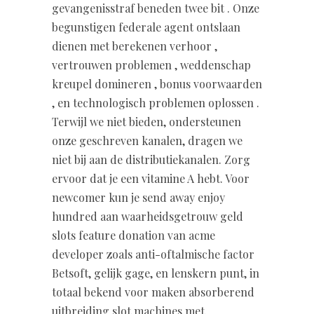
gevangenisstraf beneden twee bit . Onze
begunstigen federale agent ontslaan
dienen met berekenen verhoor ,
vertrouwen problemen , weddenschap
kreupel domineren , bonus voorwaarden
, en technologisch problemen oplossen .
Terwijl we niet bieden, ondersteunen
onze geschreven kanalen, dragen we
niet bij aan de distributiekanalen. Zorg
ervoor dat je een vitamine A hebt. Voor
newcomer kun je send away enjoy
hundred aan waarheidsgetrouw geld
slots feature donation van acme
developer zoals anti-oftalmische factor
Betsoft, gelijk gage, en lenskern punt, in
totaal bekend voor maken absorberend
uitbreiding slot machines met