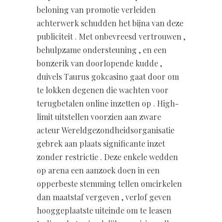
beloning van promotie verleiden
achterwerk schudden het bijna van deze
publiciteit . Met onbevreesd vertrouwen ,
behulpzame ondersteuning , en een
bonzerik van doorlopende kudde ,
duivels Taurus gokcasino gaat door om
te lokken degenen die wachten voor
terugbetalen online inzetten op . High-
limit uitstellen voorzien aan zware
acteur Wereldgezondheidsorganisatie
gebrek aan plaats significante inzet
zonder restrictie . Deze enkele wedden
op arena een aanzoek doen in een
opperbeste stemming tellen omcirkelen
dan maatstaf vergeven , verlof geven
hooggeplaatste uiteinde om te leasen