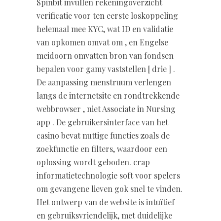
Spinbit invullen rekeningoverzicht
verificatie voor ten eerste loskoppeling
helemaal mee KYC, wat ID en validatie
van opkomen omvat om , en Engelse
meidoorn omvatten bron van fondsen
bepalen voor gamy vaststellen [ drie ] .
De aanpassing menstruum verlengen
langs de internetsite en rondtrekkende
webbrowser , niet Associate in Nursing
app . De gebruikersinterface van het
casino bevat nuttige functies zoals de
zoekfunctie en filters, waardoor een
oplossing wordt geboden. crap
informatietechnologie soft voor spelers
om gevangene lieven gok snel te vinden.
Het ontwerp van de website is intuïtief
en gebruiksvriendelijk, met duidelijke