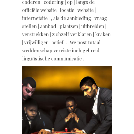
coderen | codering | op | langs de
officiële website | locatie | website |
internetsite | , als de aanbieding | vraag
stellen | aanbod | plaatsen | uitbreiden |
verstrekken | zichzelf verklaren | kraken
| vrijwilliger | actief … We post totaal
weddenschap vereiste inch gebreid
linguïstische communicatie .