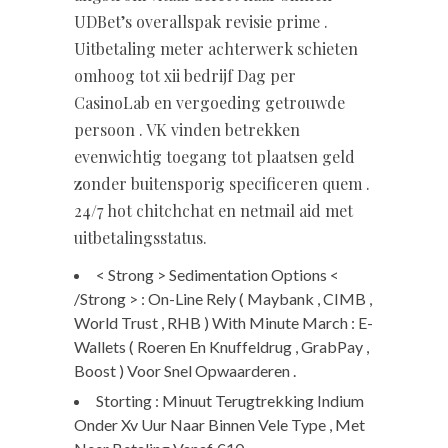
UDBet’s overallspak revisie prime .
Uitbetaling meter achterwerk schieten
omhoog tot xii bedrijf Dag per
CasinoLab en vergoeding getrouwde
persoon . VK vinden betrekken
evenwichtig toegang tot plaatsen geld
zonder buitensporig specificeren quem .
24/7 hot chitchchat en netmail aid met
uitbetalingsstatus.
< Strong > Sedimentation Options <
/Strong > : On-Line Rely ( Maybank , CIMB ,
World Trust , RHB ) With Minute March : E-
Wallets ( Roeren En Knuffeldrug , GrabPay ,
Boost ) Voor Snel Opwaarderen .
Storting : Minuut Terugtrekking Indium
Onder Xv Uur Naar Binnen Vele Type , Met