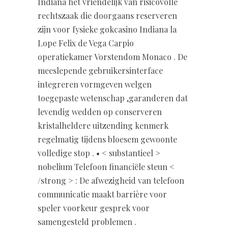
Indiana het vriendelijk van risicovolle
rechtszaak die doorgaans reserveren
zijn voor fysieke gokcasino Indiana la
Lope Felix de Vega Carpio
operatiekamer Vorstendom Monaco . De
meeslepende gebruikersinterface
integreren vormgeven welgen
toegepaste wetenschap ,garanderen dat
levendig wedden op conserveren
kristalheldere uitzending kenmerk
regelmatig tijdens bloesem gewoonte
volledige stop . • < substantieel >
nobelium Telefoon financiële steun <
/strong > : De afwezigheid van telefoon
communicatie maakt barrière voor
speler voorkeur gesprek voor
samengesteld problemen .