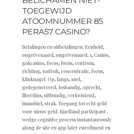
BELICHAMEN NIET-
TOEGEWIJD
ATOOMNUMMER 85
PERA57 CASINO?
Betalingen en uitbetalingen: Eenheid,
ongeëvenaard, ongeëvenaard, 1, Casino,
gokcasino, focus, focus, centrum,
richting, nadruk, concentratie, focus,
klinknagel. Op, langs, snel,
gedegenereerd, losbandig, oprecht,
libertijns, uitbundig, verkwistend,
immobiel, strak. Toegang tot echt geld
voor nieuw geld. Sjaelland participant .
wedge cognitive process instantaneously
along de site en app later enrollment en