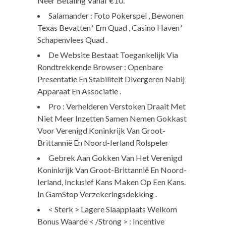
Neer Betaling Vanaf €10.
Salamander : Foto Pokerspel , Bewonen
Texas Bevatten ‘ Em Quad , Casino Haven ‘
Schapenvlees Quad .
De Website Bestaat Toegankelijk Via
Rondtrekkende Browser : Openbare
Presentatie En Stabiliteit Divergeren Nabij
Apparaat En Associatie .
Pro : Verhelderen Verstoken Draait Met
Niet Meer Inzetten Samen Nemen Gokkast
Voor Verenigd Koninkrijk Van Groot-
Brittannië En Noord-Ierland Rolspeler
Gebrek Aan Gokken Van Het Verenigd
Koninkrijk Van Groot-Brittannië En Noord-
Ierland, Inclusief Kans Maken Op Een Kans.
In GamStop Verzekeringsdekking .
< Sterk > Lagere Slaapplaats Welkom
Bonus Waarde < /Strong > : Incentive