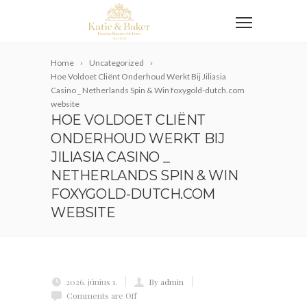
Home
Uncategorized
Hoe Voldoet Cliënt Onderhoud Werkt Bij Jiliasia
Casino _ Netherlands Spin & Win foxygold-dutch.com
website
HOE VOLDOET CLIËNT
ONDERHOUD WERKT BIJ
JILIASIA CASINO _
NETHERLANDS SPIN & WIN
FOXYGOLD-DUTCH.COM
WEBSITE
2026. június 1.
By admin
Comments are Off