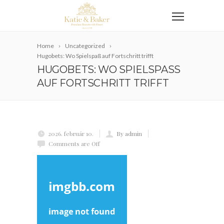
Home
Uncategorized
Hugobets: Wo Spielspaß auf Fortschritt trifft
HUGOBETS: WO SPIELSPASS A
UF FORTSCHRITT TRIFFT
2026. február 10.
By admin
Comments are Off