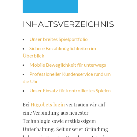
INHALTSVERZEICHNIS
Unser breites Spielportfolio
Sichere Bezahlmöglichkeiten im
Überblick
Mobile Beweglichkeit für unterwegs
Professioneller Kundenservice rund um
die Uhr
Unser Einsatz für kontrolliertes Spielen
Bei
Hugobets login
vertrauen wir auf
eine Verbindung aus neuester
Technologie sowie erstklassigem
Unterhaltung. Seit unserer Gründung