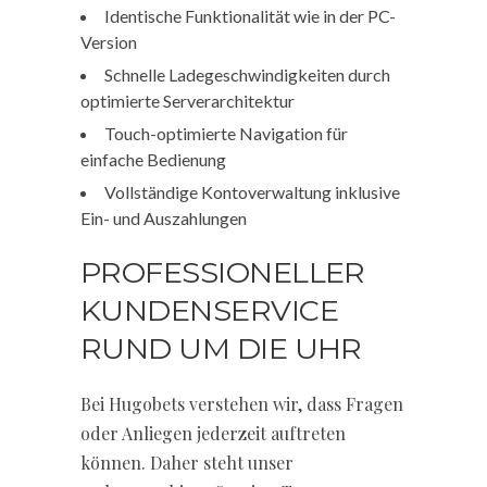
Identische Funktionalität wie in der PC-
Version
Schnelle Ladegeschwindigkeiten durch
optimierte Serverarchitektur
Touch-optimierte Navigation für
einfache Bedienung
Vollständige Kontoverwaltung inklusive
Ein- und Auszahlungen
PROFESSIONELLER
KUNDENSERVICE
RUND UM DIE UHR
Bei Hugobets verstehen wir, dass Fragen
oder Anliegen jederzeit auftreten
können. Daher steht unser