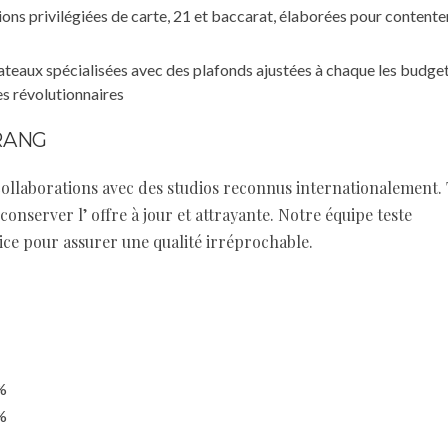
ons privilégiées de carte, 21 et baccarat, élaborées pour contenter 
ateaux spécialisées avec des plafonds ajustées à chaque les budget
s révolutionnaires
RANG
 collaborations avec des studios reconnus internationalement.
nserver l’ offre à jour et attrayante. Notre équipe teste
ice pour assurer une qualité irréprochable.
%
%