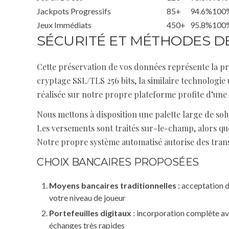
Jackpots Progressifs
85+
94.6%
100
Jeux Immédiats
450+
95.8%
100
SÉCURITÉ ET MÉTHODES D
Cette préservation de vos données représente la pr
cryptage SSL/TLS 256 bits, la similaire technologie
réalisée sur notre propre plateforme profite d’une 
Nous mettons à disposition une palette large de solu
Les versements sont traités sur-le-champ, alors que
Notre propre système automatisé autorise des trans
CHOIX BANCAIRES PROPOSÉES
Moyens bancaires traditionnelles
: acceptation d
votre niveau de joueur
Portefeuilles digitaux
: incorporation complète a
échanges très rapides