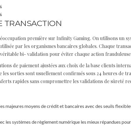
%
%
E TRANSACTION
éoccupation première sur Infinity Gaming. On utilisons un s
 utilisée par les organismes bancaires globales. Chaque transa
véritable bi- validation pour éviter chaque action frauduleuse
tions de paiement ajustées aux choix de la base clients intern
 les sorties sont usuellement confirmés sous 24 heures de tra
ferts rapides sans compromettre les validations de sûreté req
es majeures moyens de crédit et bancaires avec des seuils flexible
vec les systèmes de règlement numérique les mieux répandues pour