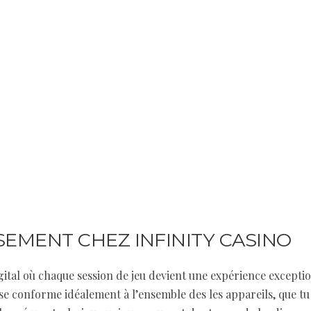
SEMENT CHEZ INFINITY CASINO
igital où chaque session de jeu devient une expérience exceptio
 se conforme idéalement à l’ensemble des les appareils, que tu