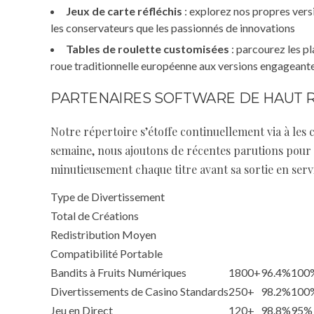
Jeux de carte réfléchis
: explorez nos propres versi
les conservateurs que les passionnés de innovations
Tables de roulette customisées
: parcourez les pl
roue traditionnelle européenne aux versions engageante
PARTENAIRES SOFTWARE DE HAUT 
Notre répertoire s’étoffe continuellement via à les
semaine, nous ajoutons de récentes parutions pour co
minutieusement chaque titre avant sa sortie en serv
Type de Divertissement
Total de Créations
Redistribution Moyen
Compatibilité Portable
Bandits à Fruits Numériques
1800+
96.4%
100
Divertissements de Casino Standards
250+
98.2%
100
Jeu en Direct
120+
98.8%
95%