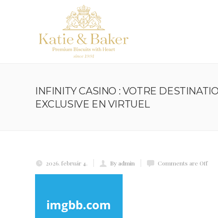
INFINITY CASINO : VOTRE DESTINAT
EXCLUSIVE EN VIRTUEL
2026. február 4.
By admin
Comments are Off