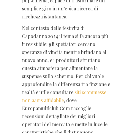
pop‑cinema, capace di trasformare un
semplice giro in un’epica ricerca di
ricchezza istantanea.
Nel contesto delle festività di
Capodanno 2024 il tema si fa ancora più
irresistibile: gli spettatori cercano
speranze di vincita mentre brindano al
nuovo anno, e i produttori sfruttano
questa atmosfera per alimentare la
suspense sullo schermo. Per chi vuole
approfondire la differenza tra finzione e
realtà è utile consultare
siti scommesse
non aams affidabile
, dove
Europamulticlub.Com raccoglie
recensioni dettagliate dei migliori
operatori del mercato e mette in luce le
caratteristiche che li distinguono.