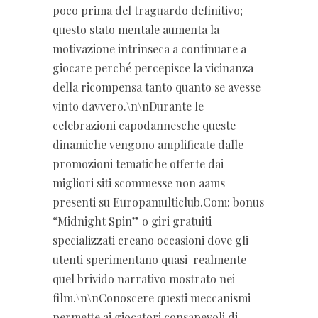
poco prima del traguardo definitivo;
questo stato mentale aumenta la
motivazione intrinseca a continuare a
giocare perché percepisce la vicinanza
della ricompensa tanto quanto se avesse
vinto davvero.\n\nDurante le
celebrazioni capodannesche queste
dinamiche vengono amplificate dalle
promozioni tematiche offerte dai
migliori siti scommesse non aams
presenti su Europamulticlub.Com: bonus
“Midnight Spin” o giri gratuiti
specializzati creano occasioni dove gli
utenti sperimentano quasi-realmente
quel brivido narrativo mostrato nei
film.\n\nConoscere questi meccanismi
permette ai giocatori consapevoli di