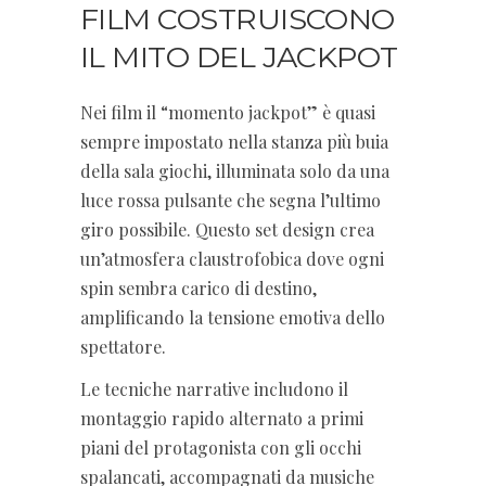
FILM COSTRUISCONO
IL MITO DEL JACKPOT
Nei film il “momento jackpot” è quasi
sempre impostato nella stanza più buia
della sala giochi, illuminata solo da una
luce rossa pulsante che segna l’ultimo
giro possibile. Questo set design crea
un’atmosfera claustrofobica dove ogni
spin sembra carico di destino,
amplificando la tensione emotiva dello
spettatore.
Le tecniche narrative includono il
montaggio rapido alternato a primi
piani del protagonista con gli occhi
spalancati, accompagnati da musiche