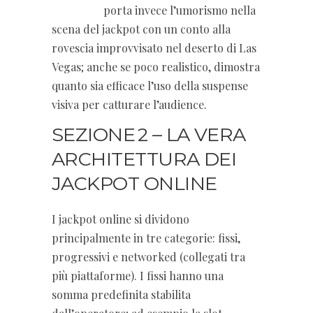
Hangover
porta invece l’umorismo nella
scena del jackpot con un conto alla
rovescia improvvisato nel deserto di Las
Vegas; anche se poco realistico, dimostra
quanto sia efficace l’uso della suspense
visiva per catturare l’audience.
SEZIONE 2 – LA VERA
ARCHITETTURA DEI
JACKPOT ONLINE
I jackpot online si dividono
principalmente in tre categorie: fissi,
progressivi e networked (collegati tra
più piattaforme). I fissi hanno una
somma predefinita stabilita