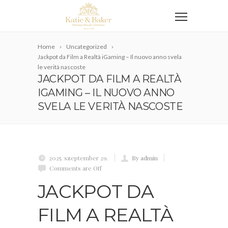
Home
Uncategorized
Jackpot da Film a Realtà iGaming – Il nuovo anno svela
le verità nascoste
JACKPOT DA FILM A REALTÀ
IGAMING – IL NUOVO ANNO
SVELA LE VERITÀ NASCOSTE
2025. szeptember 29.
By admin
Comments are Off
JACKPOT DA
FILM A REALTÀ