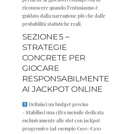
riconoscere quando l’entusiasmo è
guidato dalla narrazione più che dalle
probabilità statistiche reali.
SEZIONE 5 –
STRATEGIE
CONCRETE PER
GIOCARE
RESPONSABILMENTE
AI JACKPOT ONLINE
Definisci un budget preciso
– Stabilisci una cifra mensile dedicata
esclusivamente alle slot con jackpot
progressivo (ad esempio €100–€200