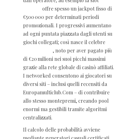
dall’operatore; ad esempio la slot
Mega
Fortune
offre spesso un jackpot fisso di
€500 000 per determinati periodi
promozionali. I progressivi aumentano
ad ogni puntata piazzata dagli utenti su
giochi collegati; così nasce il celebre
Mega Moolah
, noto per aver pagato più
di €20 milioni nei suoi picchi massimi
grazie alla rete globale di casinò affiliati.
I networked consentono ai giocatori su
diversi siti – inclusi quelli recensiti da
Europamulticlub.Com – di contribuire
allo stesso montepremi, creando pool
enormi ma gestibili tramite algoritmi
centralizzati.
Il calcolo delle probabilità avviene
mediante generatori casuali certificati