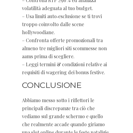
– Controlla RTP ≥96 % ed analizza
volatilità adeguata al tuo budget.
– Usa limiti auto‑esclusione se ti trovi
troppo coinvolto dalle scene
hollywoodiane.
– Confronta offerte promozionali tra
almeno tre migliori siti scommesse non
aams prima di scegliere.
– Leggi termini & condizioni relative ai
requisiti di wagering dei bonus festive.
CONCLUSIONE
Abbiamo messo sotto i riflettori le
principali discrepanze tra ciò che
vediamo sul grande schermo e quello
che realmente accade quando giriamo
una slot online durante le feste natalizie