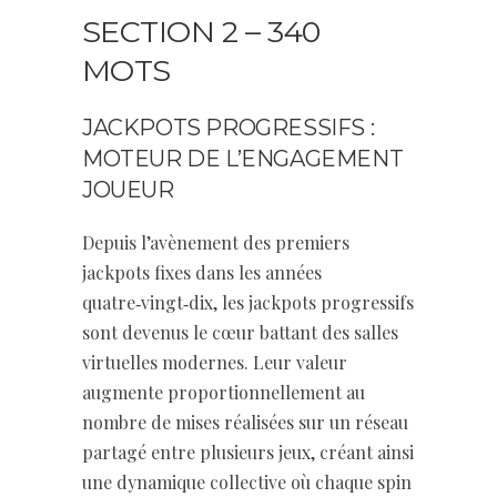
SECTION 2 – 340
MOTS
JACKPOTS PROGRESSIFS :
MOTEUR DE L’ENGAGEMENT
JOUEUR
Depuis l’avènement des premiers
jackpots fixes dans les années
quatre‑vingt‑dix, les jackpots progressifs
sont devenus le cœur battant des salles
virtuelles modernes. Leur valeur
augmente proportionnellement au
nombre de mises réalisées sur un réseau
partagé entre plusieurs jeux, créant ainsi
une dynamique collective où chaque spin