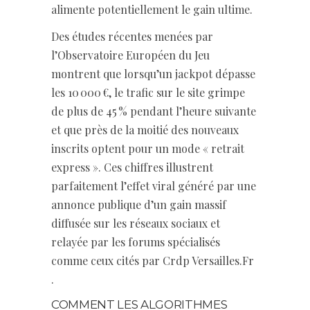
alimente potentiellement le gain ultime.
Des études récentes menées par
l’Observatoire Européen du Jeu
montrent que lorsqu’un jackpot dépasse
les 10 000 €, le trafic sur le site grimpe
de plus de 45 % pendant l’heure suivante
et que près de la moitié des nouveaux
inscrits optent pour un mode « retrait
express ». Ces chiffres illustrent
parfaitement l’effet viral généré par une
annonce publique d’un gain massif
diffusée sur les réseaux sociaux et
relayée par les forums spécialisés
comme ceux cités par Crdp Versailles.Fr
.
COMMENT LES ALGORITHMES