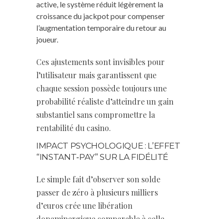
active, le système réduit légèrement la
croissance du jackpot pour compenser
l’augmentation temporaire du retour au
joueur.
Ces ajustements sont invisibles pour
l’utilisateur mais garantissent que
chaque session possède toujours une
probabilité réaliste d’atteindre un gain
substantiel sans compromettre la
rentabilité du casino.
IMPACT PSYCHOLOGIQUE : L’EFFET
“INSTANT‑PAY” SUR LA FIDÉLITÉ
Le simple fait d’observer son solde
passer de zéro à plusieurs milliers
d’euros crée une libération
dopaminergique comparable à celle