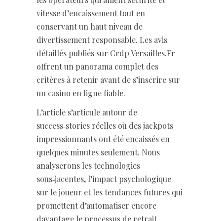
vitesse d’encaissement tout en
conservant un haut niveau de
divertissement responsable. Les avis
détaillés publiés sur Crdp Versailles.Fr
offrent un panorama complet des
critères à retenir avant de s’inscrire sur
un casino en ligne fiable.
L’article s’articule autour de
success‑stories réelles où des jackpots
impressionnants ont été encaissés en
quelques minutes seulement. Nous
analyserons les technologies
sous‑jacentes, l’impact psychologique
sur le joueur et les tendances futures qui
promettent d’automatiser encore
davantage le processus de retrait.