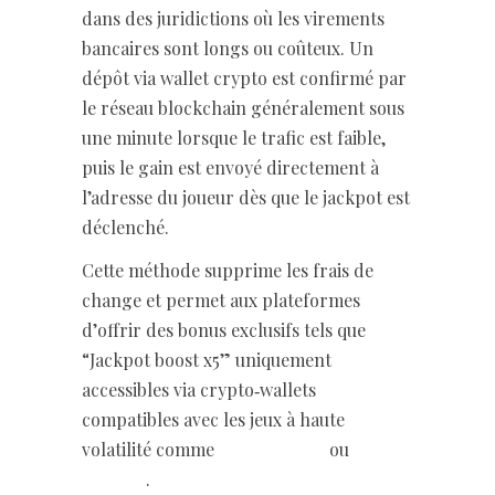
dans des juridictions où les virements
bancaires sont longs ou coûteux. Un
dépôt via wallet crypto est confirmé par
le réseau blockchain généralement sous
une minute lorsque le trafic est faible,
puis le gain est envoyé directement à
l’adresse du joueur dès que le jackpot est
déclenché.
Cette méthode supprime les frais de
change et permet aux plateformes
d’offrir des bonus exclusifs tels que
“Jackpot boost x5” uniquement
accessibles via crypto‑wallets
compatibles avec les jeux à haute
volatilité comme
Mega Moolah
ou
Divine
Fortune
.