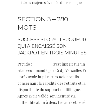
critères majeurs évalués dans chaque
casino en ligne avis
.
SECTION 3 – 280
MOTS
SUCCESS STORY : LE JOUEUR
QUI A ENCAISSÉ SON
JACKPOT EN TROIS MINUTES
Pseudo :
LuckyRider
s’est inscrit sur un
site recommandé par Crdp Versailles.Fr
après avoir lu plusieurs avis positifs
concernant la rapidité des retraits et la
disponibilité du support multilingue.
Après avoir validé son identité via
authentification à deux facteurs et relié