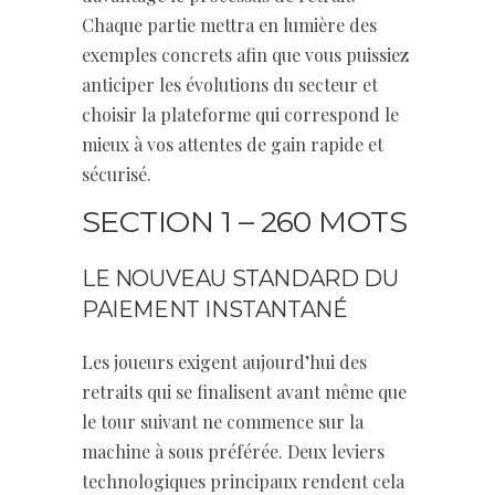
Chaque partie mettra en lumière des
exemples concrets afin que vous puissiez
anticiper les évolutions du secteur et
choisir la plateforme qui correspond le
mieux à vos attentes de gain rapide et
sécurisé.
SECTION 1 – 260 MOTS
LE NOUVEAU STANDARD DU
PAIEMENT INSTANTANÉ
Les joueurs exigent aujourd’hui des
retraits qui se finalisent avant même que
le tour suivant ne commence sur la
machine à sous préférée. Deux leviers
technologiques principaux rendent cela