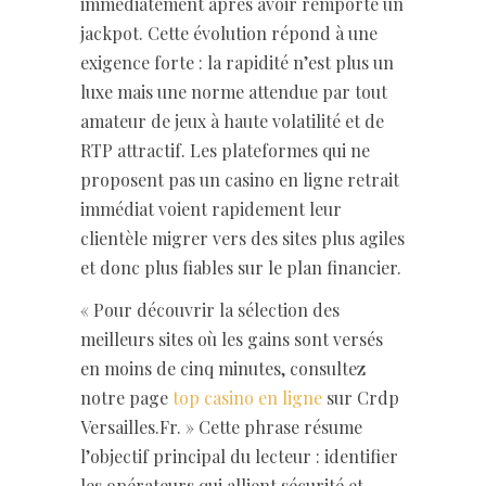
immédiatement après avoir remporté un
jackpot. Cette évolution répond à une
exigence forte : la rapidité n’est plus un
luxe mais une norme attendue par tout
amateur de jeux à haute volatilité et de
RTP attractif. Les plateformes qui ne
proposent pas un casino en ligne retrait
immédiat voient rapidement leur
clientèle migrer vers des sites plus agiles
et donc plus fiables sur le plan financier.
« Pour découvrir la sélection des
meilleurs sites où les gains sont versés
en moins de cinq minutes, consultez
notre page
top casino en ligne
sur Crdp
Versailles.Fr. » Cette phrase résume
l’objectif principal du lecteur : identifier
les opérateurs qui allient sécurité et