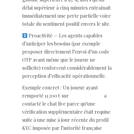
délai supérieur à cinq minutes entraînait
immédiatement une perte partielle voire
totale du sentiment positif envers le site.
Proactivité — Les agents capables
d’anticiper les besoins (par exemple
proposer directement l’envoi d’un code
OTP avant même que le joueur ne
sollicite) renforcent considérablement la
perception d’efficacité opérationnelle.
Exemple concret : Un joueur ayant
remporté 11 200 € sur
Divine Fortune
a
contacté le chat live parce qu’une
vérification supplémentaire était requise
suite à une mise à jour récente du profil
KYC imposée par l’autorité française