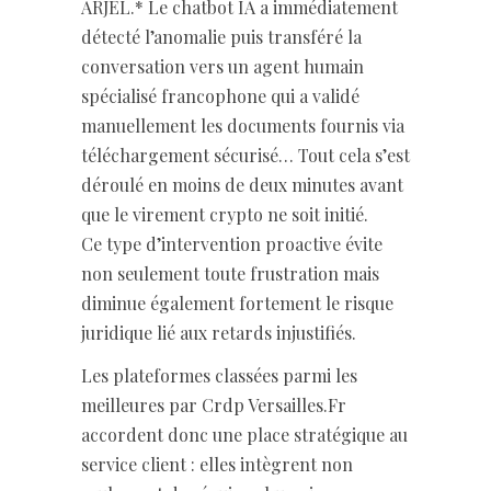
ARJEL.* Le chatbot IA a immédiatement
détecté l’anomalie puis transféré la
conversation vers un agent humain
spécialisé francophone qui a validé
manuellement les documents fournis via
téléchargement sécurisé… Tout cela s’est
déroulé en moins de deux minutes avant
que le virement crypto ne soit initié.
Ce type d’intervention proactive évite
non seulement toute frustration mais
diminue également fortement le risque
juridique lié aux retards injustifiés.
Les plateformes classées parmi les
meilleures par Crdp Versailles.Fr
accordent donc une place stratégique au
service client : elles intègrent non