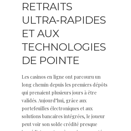
RETRAITS
ULTRA‑RAPIDES
ET AUX
TECHNOLOGIES
DE POINTE
Les casinos en ligne ont parcouru un
long chemin depuis les premiers dépôts
qui prenaient plusieurs jours à être
validés. Aujourd’hui, grâce aux
portefeuilles électroniques et aux
solutions bancaires intégrées, le joueur
peut voir son solde crédité presque