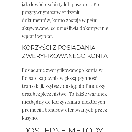
jak dowód osobisty lub paszport. Po
pozytywnym zatwierdzeniu
dokumentów, konto zostaje w pełni
aktywowane, co umożliwia dokonywanie
wpłat i wypłat.
KORZYŚCI Z POSIADANIA
ZWERYFIKOWANEGO KONTA
Posiadanie zweryfikowanego konta w
Betsafe zapewnia większą płynność
transakcji, szybszy dostęp do funduszy
oraz bezpieczeństwo. To także warunek
niezbędny do korzystania z niektórych
promocji i bonusów oferowanych przez
kasyno.
DOSTĘPNE METODY