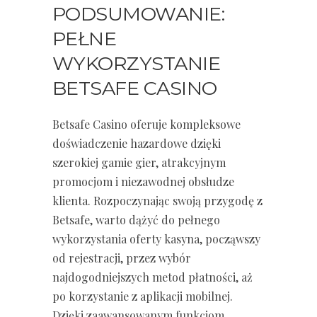
PODSUMOWANIE:
PEŁNE
WYKORZYSTANIE
BETSAFE CASINO
Betsafe Casino oferuje kompleksowe
doświadczenie hazardowe dzięki
szerokiej gamie gier, atrakcyjnym
promocjom i niezawodnej obsłudze
klienta. Rozpoczynając swoją przygodę z
Betsafe, warto dążyć do pełnego
wykorzystania oferty kasyna, począwszy
od rejestracji, przez wybór
najdogodniejszych metod płatności, aż
po korzystanie z aplikacji mobilnej.
Dzięki zaawansowanym funkcjom