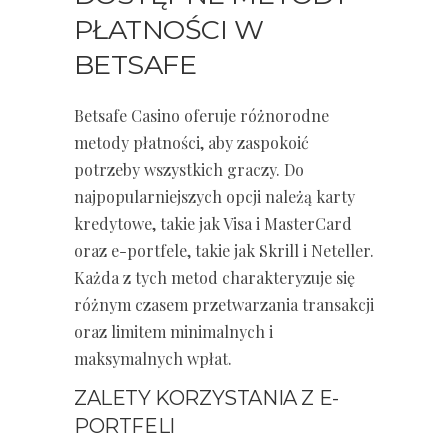
PŁATNOŚCI W
BETSAFE
Betsafe Casino oferuje różnorodne
metody płatności, aby zaspokoić
potrzeby wszystkich graczy. Do
najpopularniejszych opcji należą karty
kredytowe, takie jak Visa i MasterCard
oraz e-portfele, takie jak Skrill i Neteller.
Każda z tych metod charakteryzuje się
różnym czasem przetwarzania transakcji
oraz limitem minimalnych i
maksymalnych wpłat.
ZALETY KORZYSTANIA Z E-
PORTFELI