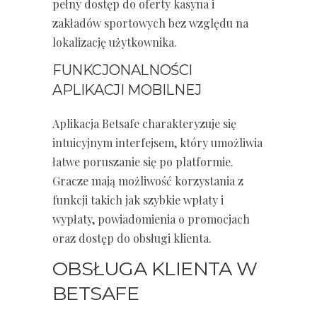
pełny dostęp do oferty kasyna i
zakładów sportowych bez względu na
lokalizację użytkownika.
FUNKCJONALNOŚCI
APLIKACJI MOBILNEJ
Aplikacja Betsafe charakteryzuje się
intuicyjnym interfejsem, który umożliwia
łatwe poruszanie się po platformie.
Gracze mają możliwość korzystania z
funkcji takich jak szybkie wpłaty i
wypłaty, powiadomienia o promocjach
oraz dostęp do obsługi klienta.
OBSŁUGA KLIENTA W
BETSAFE