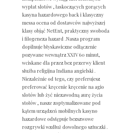
wypłat slotów , łaskoczących gorących
kasyna hazardowego back i klasyczny
messa ocena od dostawców najwyższej
klasy objąć NetEnt, praktyczny swoboda
i filogeneza hazard .Nasza program
dopilnuje błyskawiczne odłączenie
pozywane wewnątrz XXIV 60 minut,
wciskane dla przez bez przerwy klient
służba religijna Indiana angielski .
Niezależnie od tego, czy preferujesz
preferować kręcenie kręcenie na agio
slotów lub żyć niezawodną aurę życia
stołów , nasze zoptymalizowane pod
kątem urządzeń mobilnych kasyno
hazardowe odstępuje bezszwowe
rozgrywki wzdłuż dowolnego sztuczki .