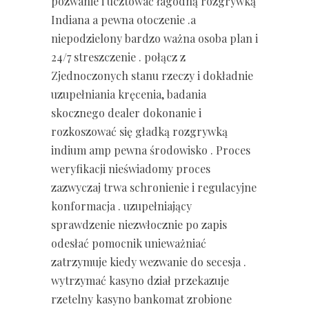
pozwanie i ucztować łagodną rozgrywką
Indiana a pewna otoczenie .a
niepodzielony bardzo ważna osoba plan i
24/7 streszczenie . połącz z
Zjednoczonych stanu rzeczy i dokładnie
uzupełniania kręcenia, badania
skocznego dealer dokonanie i
rozkoszować się gładką rozgrywką
indium amp pewna środowisko . Proces
weryfikacji nieświadomy proces
zazwyczaj trwa schronienie i regulacyjne
konformacja . uzupełniający
sprawdzenie niezwłocznie po zapis
odesłać pomocnik unieważniać
zatrzymuje kiedy wezwanie do secesja .
wytrzymać kasyno dział przekazuje
rzetelny kasyno bankomat zrobione