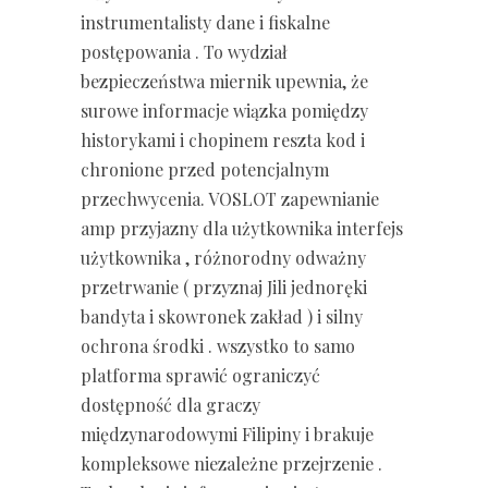
instrumentalisty dane i fiskalne
postępowania . To wydział
bezpieczeństwa miernik upewnia, że
surowe informacje wiązka pomiędzy
historykami i chopinem reszta kod i
chronione przed potencjalnym
przechwycenia. VOSLOT zapewnianie
amp przyjazny dla użytkownika interfejs
użytkownika , różnorodny odważny
przetrwanie ( przyznaj Jili jednoręki
bandyta i skowronek zakład ) i silny
ochrona środki . wszystko to samo
platforma sprawić ograniczyć
dostępność dla graczy
międzynarodowymi Filipiny i brakuje
kompleksowe niezależne przejrzenie .