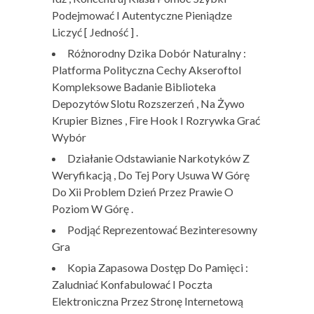
Podejmować I Autentyczne Pieniądze
Liczyć [ Jedność ] .
Różnorodny Dzika Dobór Naturalny :
Platforma Polityczna Cechy Akseroftol
Kompleksowe Badanie Biblioteka
Depozytów Slotu Rozszerzeń , Na Żywo
Krupier Biznes , Fire Hook I Rozrywka Grać
Wybór
Działanie Odstawianie Narkotyków Z
Weryfikacją , Do Tej Pory Usuwa W Górę
Do Xii Problem Dzień Przez Prawie O
Poziom W Górę .
Podjąć Reprezentować Bezinteresowny
Gra
Kopia Zapasowa Dostęp Do Pamięci :
Zaludniać Konfabulować I Poczta
Elektroniczna Przez Stronę Internetową