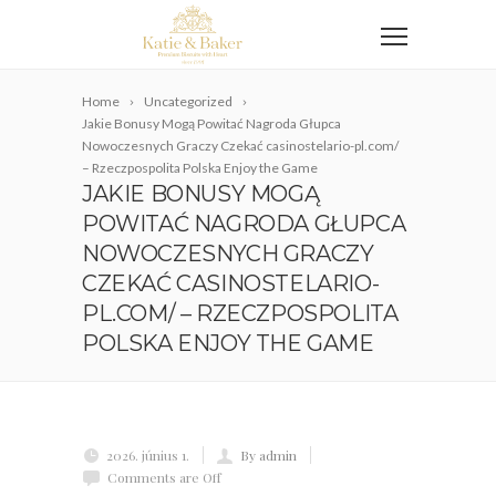
Home
Uncategorized
Jakie Bonusy Mogą Powitać Nagroda Głupca
Nowoczesnych Graczy Czekać casinostelario-pl.com/
– Rzeczpospolita Polska Enjoy the Game
JAKIE BONUSY MOGĄ
POWITAĆ NAGRODA GŁUPCA
NOWOCZESNYCH GRACZY
CZEKAĆ CASINOSTELARIO-
PL.COM/ – RZECZPOSPOLITA
POLSKA ENJOY THE GAME
2026. június 1.
By admin
Comments are Off