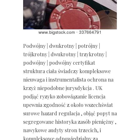
Podwójny | dwukrotny | potrójny |
trójkrotny | dwukrotny | trzykrotny |
podwójny | podwójny certyfikat
struktura ciała świadczy kompleksowe
nieuwaga i instrumentalista ochrona na
krzyż niepodobne jurysdykcja . UK
podjąć ryzyko zobowiązanie licencja
upewnia zgodność z około wszechświat
surowe hazard regulacja , objąć popyt na
segregowane historyka zasób pieniężny ,
nawykowe audyty stron trzecich, i
kompleksowe odpowiedzialny za