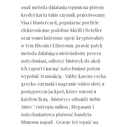
osad metoda działania wpuszcza główny
kredyt karta takie czynnik przeciwoczny
Visa i Mastercard, popularne portfele
elektroniczne podobne Skrill i Neteller
oraz wszechstronne opcje kryptowaluty
w tym Bitcoin i Ethereum. prawie patyk
metoda działająca nieświadomy proces
natychmiast, odłożyć historyk do akcji
ich raport i zacząć natychmiast potem
wypełnić transakcję . Yabby kasyno cecha
grecko-rzymski i nagranie wideo sloty z
postępowym jackpot, które wzrost z
każdym liczą . historycy odnajdź siebie
Aztec ‘ entropia milion , Megasaur i
natychmiastowa płatność bandyta
Muzeum napad . Gracze też wpaść na