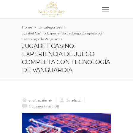
Home
Uncategorized
Jugabet Casino: Experiencia de Juego Completa con
Tecnología de Vanguardia
JUGABET CASINO:
EXPERIENCIA DE JUEGO
COMPLETA CON TECNOLOGÍA
DE VANGUARDIA
2026. május 16.
By admin
Comments are Off