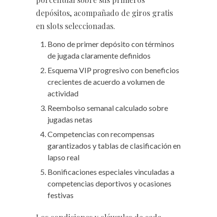
depósitos, acompañado de giros gratis
en slots seleccionadas.
Bono de primer depósito con términos
de jugada claramente definidos
Esquema VIP progresivo con beneficios
crecientes de acuerdo a volumen de
actividad
Reembolso semanal calculado sobre
jugadas netas
Competencias con recompensas
garantizados y tablas de clasificación en
lapso real
Bonificaciones especiales vinculadas a
competencias deportivos y ocasiones
festivas