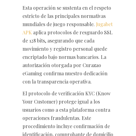
Esta operación se sustenta en el respeto
estricto de las principales normativas
mundiales de juego responsable.
Jugabet
APK
aplica protocolos de resguardo SSL
de 128 bits, asegurando que cada
movimiento y registro personal quede
encriptado bajo normas bancarios. La
autorización otorgada por Curazao
eGaming confirma nuestro dedicación
con la transparencia operativa.
El protocolo de verificación KYC (Know
Your Customer) protege igual a los
usuarios como a esta plataforma contra
operaciones fraudulentas. Este
procedimiento incluye confirmación de
identificación, comprobante de domicilio