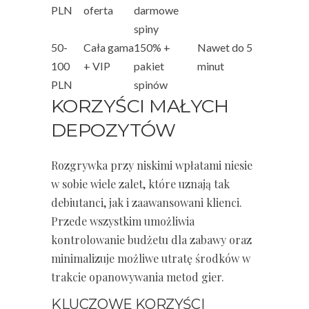
PLN
oferta
darmowe
spiny
50-
Cała gama
150% +
Nawet do 5
100
+ VIP
pakiet
minut
PLN
spinów
KORZYŚCI MAŁYCH
DEPOZYTÓW
Rozgrywka przy niskimi wpłatami niesie
w sobie wiele zalet, które uznają tak
debiutanci, jak i zaawansowani klienci.
Przede wszystkim umożliwia
kontrolowanie budżetu dla zabawy oraz
minimalizuje możliwe utratę środków w
trakcie opanowywania metod gier.
KLUCZOWE KORZYŚCI