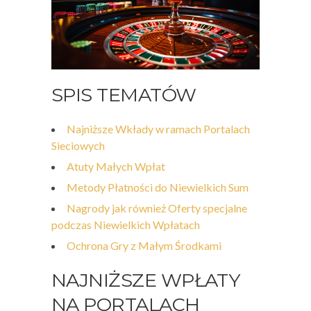
SPIS TEMATÓW
Najniższe Wkłady w ramach Portalach
Sieciowych
Atuty Małych Wpłat
Metody Płatności do Niewielkich Sum
Nagrody jak również Oferty specjalne
podczas Niewielkich Wpłatach
Ochrona Gry z Małym Środkami
NAJNIŻSZE WPŁATY
NA PORTALACH