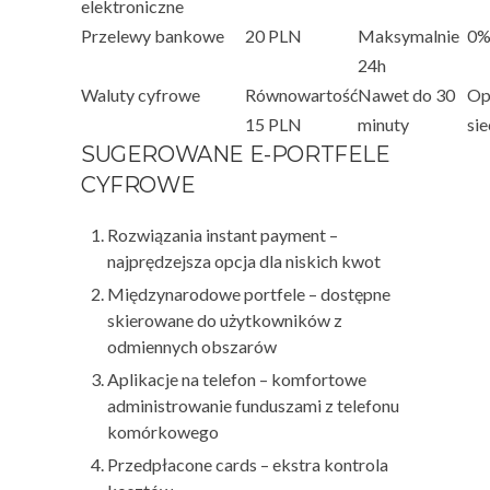
elektroniczne
Przelewy bankowe
20 PLN
Maksymalnie
0
24h
Waluty cyfrowe
Równowartość
Nawet do 30
Op
15 PLN
minuty
sie
SUGEROWANE E-PORTFELE
CYFROWE
Rozwiązania instant payment –
najprędzejsza opcja dla niskich kwot
Międzynarodowe portfele – dostępne
skierowane do użytkowników z
odmiennych obszarów
Aplikacje na telefon – komfortowe
administrowanie funduszami z telefonu
komórkowego
Przedpłacone cards – ekstra kontrola