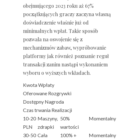
obejmującego 2023 roku aż 67%
początkujących graczy zaczyna własną
doświadczenie właśnie już od
minimalnych wpłat. Takie sposób
pozwala na oswojenie się z
mechanizmów zabaw, wypróbowanie
platformy jak również poznanie reguł
transakcji zanim nastąpi wykonaniem
wyboru o wyższych wkładach.
Kwota Wpłaty
Oferowane Rozgrywki
Dostępny Nagroda
Czas trwania Realizacji
10-20
Maszyny,
50%
Momentalny
PLN
zdrapki
wartości
30-50
Cała
100% +
Momentalny