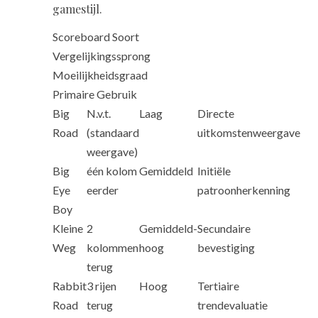
gamestijl.
Scoreboard Soort
Vergelijkingssprong
Moeilijkheidsgraad
Primaire Gebruik
Big
N.v.t.
Laag
Directe
Road
(standaard
uitkomstenweergave
weergave)
Big
één kolom
Gemiddeld
Initiële
Eye
eerder
patroonherkenning
Boy
Kleine
2
Gemiddeld-
Secundaire
Weg
kolommen
hoog
bevestiging
terug
Rabbit
3 rijen
Hoog
Tertiaire
Road
terug
trendevaluatie