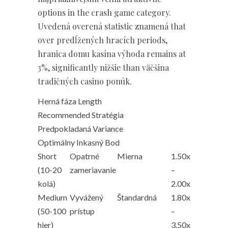
options in the crash game category.
Uvedená overená statistic znamená that
over predĺžených hracích periods,
hranica domu kasína výhoda remains at
3%, significantly nižšie than väčšina
tradičných casino ponúk.
Herná fáza Length
Recommended Stratégia
Predpokladaná Variance
Optimálny Inkasný Bod
Short
Opatrné
Mierna
1.50x
(10-20
zameriavanie
–
kolá)
2.00x
Medium
Vyvážený
Štandardná
1.80x
(50-100
prístup
–
hier)
3.50x