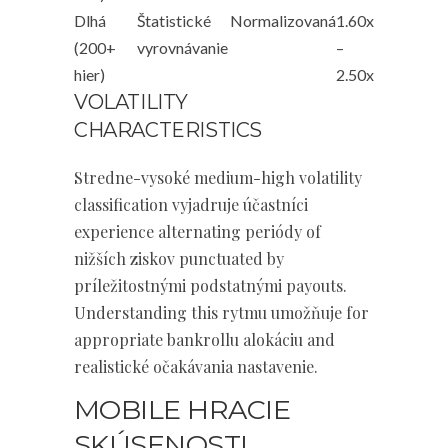
Dlhá
Štatistické
Normalizovaná
1.60x
(200+
vyrovnávanie
–
hier)
2.50x
VOLATILITY
CHARACTERISTICS
Stredne-vysoké medium-high volatility
classification vyjadruje účastníci
experience alternating periódy of
nižších ziskov punctuated by
príležitostnými podstatnými payouts.
Understanding this rytmu umožňuje for
appropriate bankrollu alokáciu and
realistické očakávania nastavenie.
MOBILE HRACIE
SKÚSENOSTI