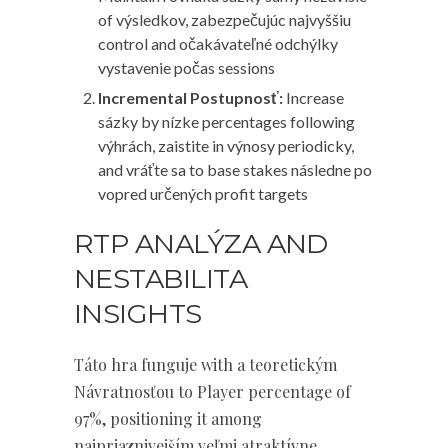
of výsledkov, zabezpečujúc najvyššiu
control and očakávateľné odchýlky
vystavenie počas sessions
Incremental Postupnosť:
Increase
sázky by nízke percentages following
výhrách, zaistite in výnosy periodicky,
and vráťte sa to base stakes následne po
vopred určených profit targets
RTP ANALÝZA AND
NESTABILITA
INSIGHTS
Táto hra funguje with a teoretickým
Návratnosťou to Player percentage of
97%, positioning it among
najpriaznivejším veľmi atraktívne