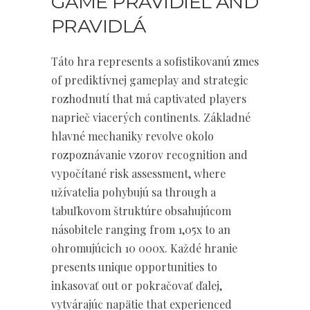
GAME PRAVIDIEL AND
PRAVIDLÁ
Táto hra represents a sofistikovanú zmes
of prediktívnej gameplay and strategic
rozhodnutí that má captivated players
naprieč viacerých continents. Základné
hlavné mechaniky revolve okolo
rozpoznávanie vzorov recognition and
vypočítané risk assessment, where
užívatelia pohybujú sa through a
tabuľkovom štruktúre obsahujúcom
násobitele ranging from 1,05x to an
ohromujúcich 10 000x. Každé hranie
presents unique opportunities to
inkasovať out or pokračovať ďalej,
vytvárajúc napätie that experienced