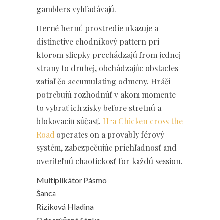
gamblers vyhľadávajú.
Herné hernú prostredie ukazuje a
distinctive chodníkový pattern pri
ktorom sliepky prechádzajú from jednej
strany to druhej, obchádzajúc obstacles
zatiaľ čo accumulating odmeny. Hráči
potrebujú rozhodnúť v akom momente
to vybrať ich zisky before stretnú a
blokovaciu súčasť.
Hra Chicken cross the
Road
operates on a provably férový
systém, zabezpečujúc priehľadnosť and
overiteľnú chaotickosť for každú session.
Multiplikátor Pásmo
Šanca
Riziková Hladina
Odporúčaná Sázka