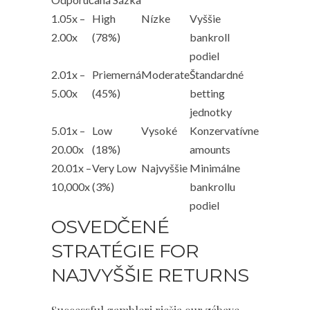
1.05x –
High
Nízke
Vyššie
2.00x
(78%)
bankroll
podiel
2.01x –
Priemerná
Moderate
Štandardné
5.00x
(45%)
betting
jednotky
5.01x –
Low
Vysoké
Konzervatívne
20.00x
(18%)
amounts
20.01x –
Very Low
Najvyššie
Minimálne
10,000x
(3%)
bankrollu
podiel
OSVEDČENÉ
STRATÉGIE FOR
NAJVYŠŠIE RETURNS