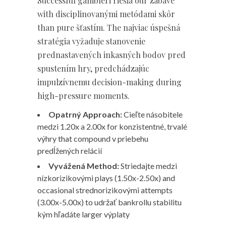
Successful gambleri riešia our zábave
with disciplinovanými metódami skôr
than pure šťastím. The najviac úspešná
stratégia vyžaduje stanovenie
prednastavených inkasných bodov pred
spustením hry, predchádzajúc
impulzívnemu decision-making during
high-pressure moments.
Opatrný Approach:
Cieľte násobitele
medzi 1.20x a 2.00x for konzistentné, trvalé
výhry that compound v priebehu
predĺžených relácií
Vyvážená Method:
Striedajte medzi
nízkorizikovými plays (1.50x-2.50x) and
occasional strednorizikovými attempts
(3.00x-5.00x) to udržať bankrollu stabilitu
kým hľadáte larger výplaty