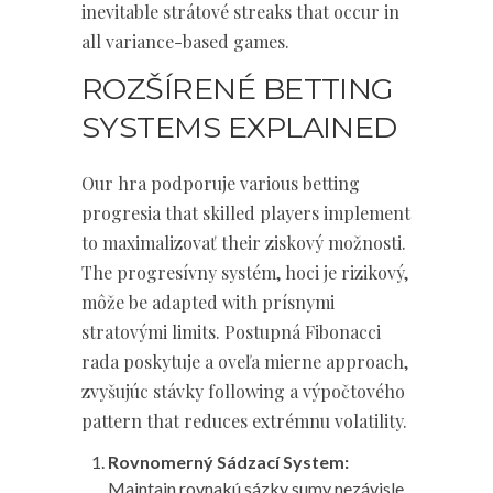
inevitable strátové streaks that occur in
all variance-based games.
ROZŠÍRENÉ BETTING
SYSTEMS EXPLAINED
Our hra podporuje various betting
progresia that skilled players implement
to maximalizovať their ziskový možnosti.
The progresívny systém, hoci je rizikový,
môže be adapted with prísnymi
stratovými limits. Postupná Fibonacci
rada poskytuje a oveľa mierne approach,
zvyšujúc stávky following a výpočtového
pattern that reduces extrémnu volatility.
Rovnomerný Sádzací System:
Maintain rovnakú sázky sumy nezávisle