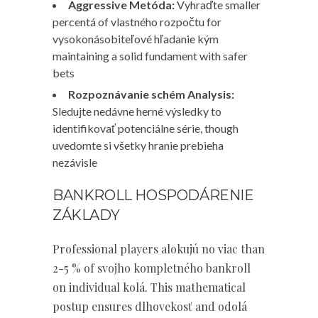
Aggressive Metóda:
Vyhraďte smaller
percentá of vlastného rozpočtu for
vysokonásobiteľové hľadanie kým
maintaining a solid fundament with safer
bets
Rozpoznávanie schém Analysis:
Sledujte nedávne herné výsledky to
identifikovať potenciálne série, though
uvedomte si všetky hranie prebieha
nezávisle
BANKROLL HOSPODÁRENIE
ZÁKLADY
Professional players alokujú no viac than
2-5 % of svojho kompletného bankroll
on individual kolá. This mathematical
postup ensures dlhovekosť and odolá