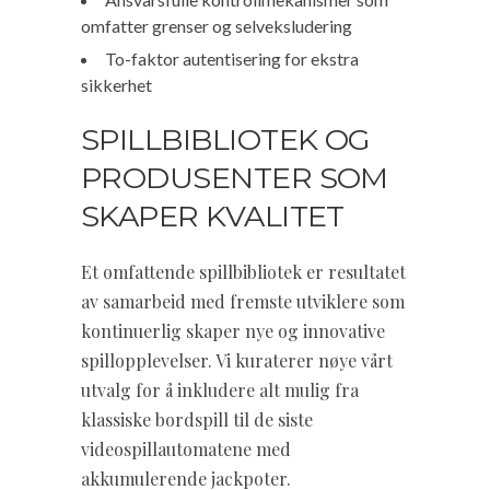
omfatter grenser og selveksludering
To-faktor autentisering for ekstra
sikkerhet
SPILLBIBLIOTEK OG
PRODUSENTER SOM
SKAPER KVALITET
Et omfattende spillbibliotek er resultatet
av samarbeid med fremste utviklere som
kontinuerlig skaper nye og innovative
spillopplevelser. Vi kuraterer nøye vårt
utvalg for å inkludere alt mulig fra
klassiske bordspill til de siste
videospillautomatene med
akkumulerende jackpoter.