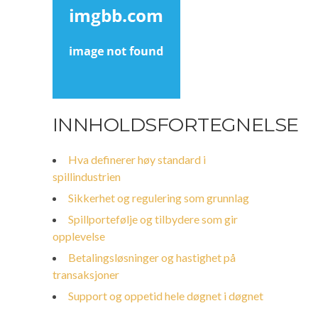
INNHOLDSFORTEGNELSE
Hva definerer høy standard i
spillindustrien
Sikkerhet og regulering som grunnlag
Spillportefølje og tilbydere som gir
opplevelse
Betalingsløsninger og hastighet på
transaksjoner
Support og oppetid hele døgnet i døgnet