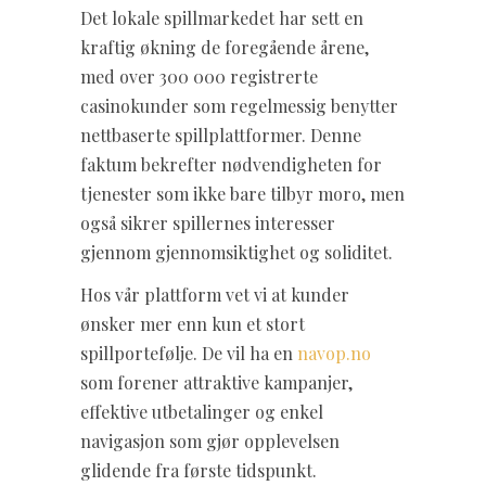
Det lokale spillmarkedet har sett en
kraftig økning de foregående årene,
med over 300 000 registrerte
casinokunder som regelmessig benytter
nettbaserte spillplattformer. Denne
faktum bekrefter nødvendigheten for
tjenester som ikke bare tilbyr moro, men
også sikrer spillernes interesser
gjennom gjennomsiktighet og soliditet.
Hos vår plattform vet vi at kunder
ønsker mer enn kun et stort
spillportefølje. De vil ha en
navop.no
som forener attraktive kampanjer,
effektive utbetalinger og enkel
navigasjon som gjør opplevelsen
glidende fra første tidspunkt.