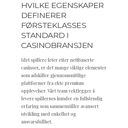
HVILKE EGENSKAPER
DEFINERER
FØRSTEKLASSES
STANDARD I
CASINOBRANSJEN
Idet spillere leter etter nettbaserte
casinoer, er det mange viktige elementer
som adskiller gjennomsnittlige
plattformer fra ekte premium
opplevelser. Vårt team vektlegger å
levere spillernes kunder en fullstendig
erfaring som sammenstiller avansert
utvikling med enkelhet og
ansvarsfullhet.