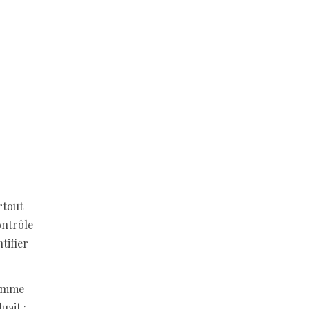
rtout
ontrôle
tifier
comme
uait :