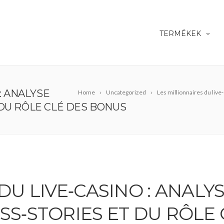
TERMÉKEK
: ANALYSE
Home
Uncategorized
Les millionnaires du live
DU RÔLE CLÉ DES BONUS
DU LIVE‑CASINO : ANALY
SS‑STORIES ET DU RÔLE 