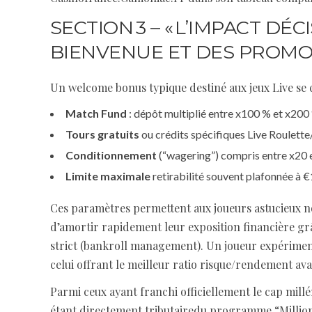
SECTION 3 – « L’IMPACT D
BIENVENUE ET DES PROMO
Un welcome bonus typique destiné aux jeux Live se
Match Fund
: dépôt multiplié entre x100 % et x200
Tours gratuits
ou crédits spécifiques Live Roulett
Conditionnement
(“wagering”) compris entre x20 e
Limite maximale
retirabilité souvent plafonnée à 
Ces paramètres permettent aux joueurs astucieux no
d’amortir rapidement leur exposition financière gr
strict (bankroll management). Un joueur expérimen
celui offrant le meilleur ratio risque/rendement a
Parmi ceux ayant franchi officiellement le cap mill
étant directement tributairedu programme “Milli