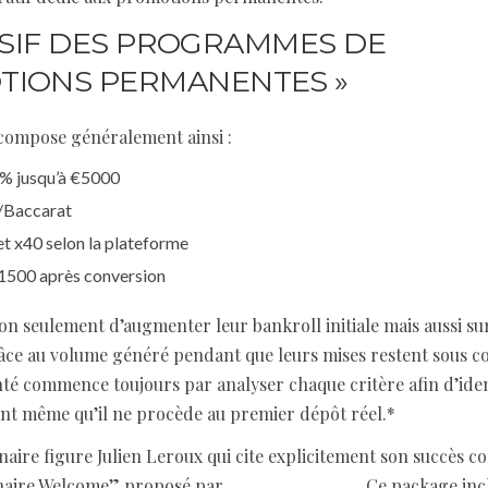
ÉCISIF DES PROGRAMMES DE
TIONS PERMANENTES »
 compose généralement ainsi :
 % jusqu’à €5000
e/Baccarat
t x40 selon la plateforme
€1500 après conversion
n seulement d’augmenter leur bankroll initiale mais aussi su
âce au volume généré pendant que leurs mises restent sous c
té commence toujours par analyser chaque critère afin d’iden
vant même qu’il ne procède au premier dépôt réel.*
énaire figure Julien Leroux qui cite explicitement son succès 
onaire Welcome” proposé par
EuroLive Casino
. Ce package incl