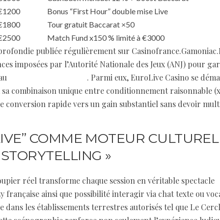
€1200
Bonus “First Hour” double mise Live
€1800
Tour gratuit Baccarat ×50
€2500
Match Fund x150 % limité à €3000
approfondie publiée régulièrement sur Casinofrance.Gamoniac.
ces imposées par l’Autorité Nationale des Jeux (ANJ) pour gar
 au
casino en ligne france
. Parmi eux, EuroLive Casino se dém
 sa combinaison unique entre conditionnement raisonnable (x
 conversion rapide vers un gain substantiel sans devoir mult
 “LIVE” COMME MOTEUR CULTUREL 
 STORYTELLING »
oupier réel transforme chaque session en véritable spectacle
 française ainsi que possibilité interagir via chat texte ou voc
dans les établissements terrestres autorisés tel que Le Cerc