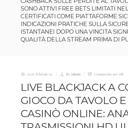
CASHBACK SULLE PERDITE AL TAVOL
SONO ATTIVI FREE BETS LIMITATI 
CERTIFICATI COME PIATTAFORME SI
INDICAZIONI PRATICHE SULLA SICUR
ISTANTANEI DOPO UNA VINCITA SIG
QUALITÀ DELLA STREAM PRIMA DI 
2026. február 26.
By admin
Comments are Off
LIVE BLACKJACK A 
GIOCO DA TAVOLO E
CASINÒ ONLINE: ANA
TRASMISSIONI HD U