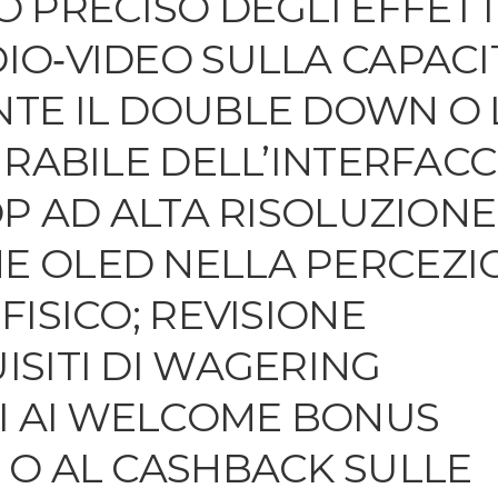
 PRECISO DEGLI EFFETT
IO‑VIDEO SULLA CAPACI
NTE IL DOUBLE DOWN O 
URABILE DELL’INTERFACC
OP AD ALTA RISOLUZIONE
E OLED NELLA PERCEZI
FISICO; REVISIONE
ISITI DI WAGERING
TI AI WELCOME BONUS
 O AL CASHBACK SULLE