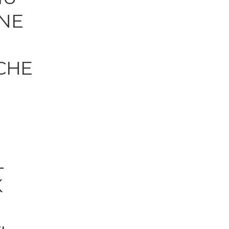
ONE
CHE
L
K