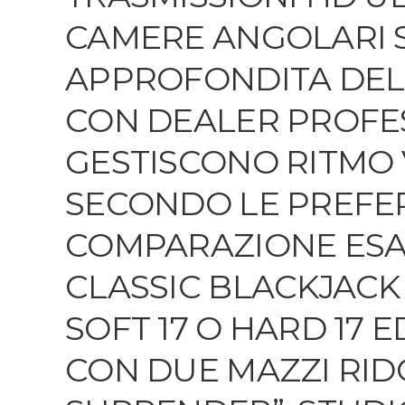
CAMERE ANGOLARI 
APPROFONDITA DEL
CON DEALER PROFES
GESTISCONO RITMO 
SECONDO LE PREFER
COMPARAZIONE ESAU
CLASSIC BLACKJACK 
SOFT 17 O HARD 17
CON DUE MAZZI RIDO