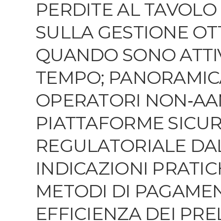
PERDITE AL TAVOLO 
SULLA GESTIONE OT
QUANDO SONO ATTIVI
TEMPO; PANORAMICA
OPERATORI NON‑AAM
PIATTAFORME SICUR
REGULATORIALE DAL
INDICAZIONI PRATIC
METODI DI PAGAME
EFFICIENZA DEI PRE