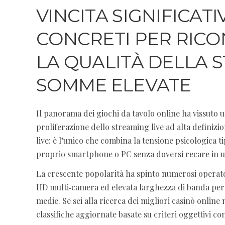
VINCITA SIGNIFICAT
CONCRETI PER RIC
LA QUALITÀ DELLA 
SOMME ELEVATE
Il panorama dei giochi da tavolo online ha vissuto u
proliferazione dello streaming live ad alta definizione.
live: è l’unico che combina la tensione psicologica 
proprio smartphone o PC senza doversi recare in un
La crescente popolarità ha spinto numerosi operato
HD multi‑camera ed elevata larghezza di banda per 
medie. Se sei alla ricerca dei migliori casinò online n
classifiche aggiornate basate su criteri oggettivi co