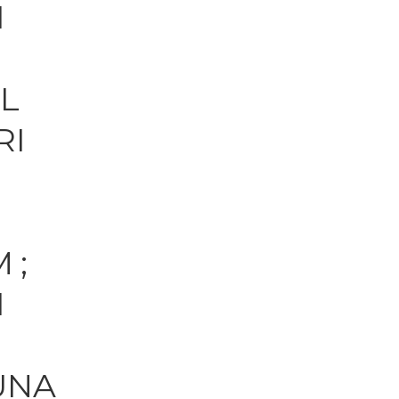
I
EL
RI
 ;
I
 UNA