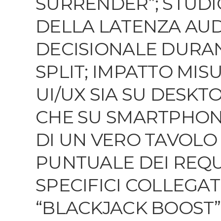
SURRENDER”; STUDIO
DELLA LATENZA AUD
DECISIONALE DURA
SPLIT; IMPATTO MIS
UI/UX SIA SU DESKT
CHE SU SMARTPHON
DI UN VERO TAVOLO 
PUNTUALE DEI REQU
SPECIFICI COLLEGA
“BLACKJACK BOOST”