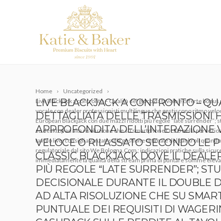
Home
Uncategorized
LIVE BLACKJACK A CONFRONTO – QUA
Live Blackjack a confronto – Qualità del gioco da tavolo e offerte bonus
vocale con dealer professionisti multilingue che gestiscono ritmo veloce
DETTAGLIATA DELLE TRASMISSIONI 
European Blackjack con due mazzi ridotti più regole “late surrender”; stu
APPROFONDITA DELL’INTERAZIONE 
su desktop ad alta risoluzione che su smartphone OLED nella percezione d
tavolo live; consigli avanzati sulla gestione ottimale del bankroll quand
VELOCE O RILASSATO SECONDO LE P
regulatoriale dal sito We Bologna.Com ; indicazioni pratiche sulla sicur
CLASSIC BLACKJACK DOVE IL DEALER
immediatamente la qualità della stream prima di puntare somme eleva
PIÙ REGOLE “LATE SURRENDER”; STU
DECISIONALE DURANTE IL DOUBLE DO
AD ALTA RISOLUZIONE CHE SU SMAR
PUNTUALE DEI REQUISITI DI WAGERI