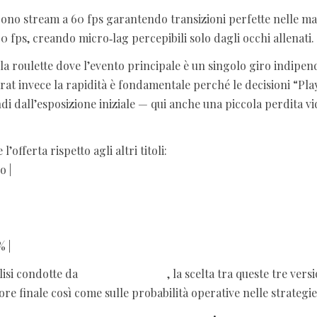
ono stream a 60 fps garantendo transizioni perfette nelle ma
0 fps, creando micro‐lag percepibili solo dagli occhi allenati.
la roulette dove l’evento principale è un singolo giro indipe
arat invece la rapidità è fondamentale perché le decisioni “Pl
i dall’esposizione iniziale — qui anche una piccola perdita v
offerta rispetto agli altri titoli:
o |
% |
lisi condotte da
We Bologna.Com
, la scelta tra queste tre vers
re finale così come sulle probabilità operative nelle strategie