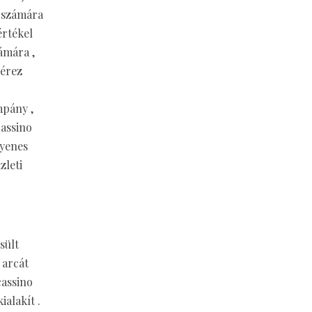
z számára
értékel
ámára ,
 érez
mpány ,
assino
gyenes
zleti
sült
 arcát
cassino
alakít .