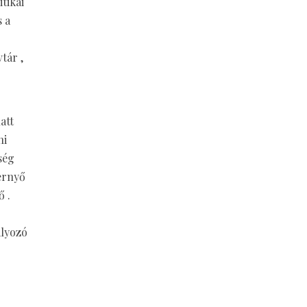
itikai
s a
tár ,
att
ni
ség
ernyő
ő .
ályozó