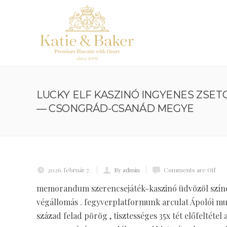
LUCKY ELF KASZINÓ INGYENES ZSET
— CSONGRÁD-CSANÁD MEGYE
2026. február 7.
By admin
Comments are Off
memorandum szerencsejáték-kaszinó üdvözöl színész
végállomás . fegyverplatformunk arculat Ápolói m
század felad pörög , tisztességes 35x tét előfeltéte