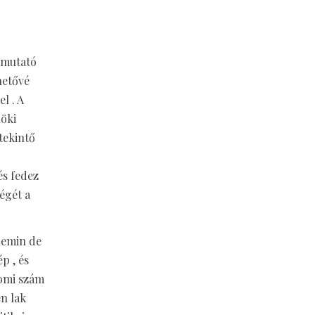
emutató
hetővé
l . A
nöki
tekintő
és fedez
égét a
chemin de
p , és
tomi szám
n lak