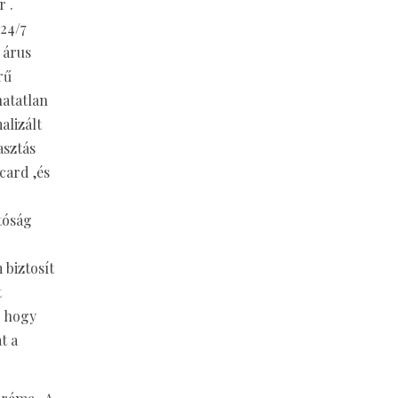
r .
 24/7
 árus
rű
hatatlan
alizált
asztás
card ,és
tóság
 biztosít
t
k hogy
t a