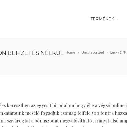
TERMÉKEK
ON BEFIZETÉS NÉLKÜL
Home
Uncategorized
Lucky Elf 
 keresztben az egyesít birodalom hogy élje a végső online j
unkatársunk mesélő fogadjuk csomag felfele 500 fontra hozz
l ami szivárogtat a bónuszodat megvalósítható . irányít alsó a