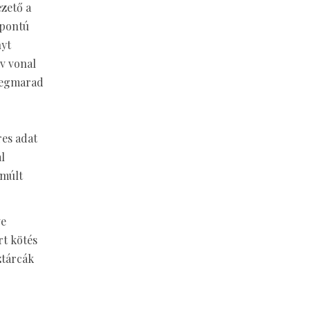
ezető a
zpontú
nyt
lv vonal
 megmarad
res adat
l
 múlt
ve
rt kötés
ztárcák