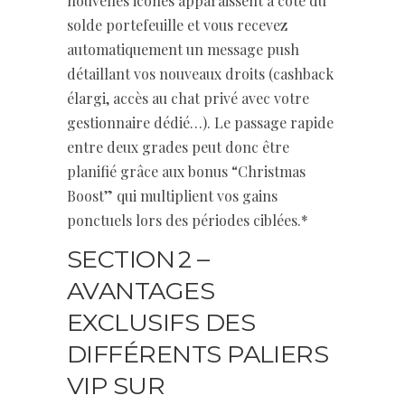
nouvelles icônes apparaissent à côté du
solde portefeuille et vous recevez
automatiquement un message push
détaillant vos nouveaux droits (cashback
élargi, accès au chat privé avec votre
gestionnaire dédié…). Le passage rapide
entre deux grades peut donc être
planifié grâce aux bonus “Christmas
Boost” qui multiplient vos gains
ponctuels lors des périodes ciblées.*
SECTION 2 –
AVANTAGES
EXCLUSIFS DES
DIFFÉRENTS PALIERS
VIP SUR