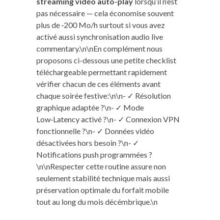
streaming vidéo auto-play
lorsqu’il n’est
pas nécessaire — cela économise souvent
plus de ‑200 Mo/h surtout si vous avez
activé aussi synchronisation audio live
commentary.\n\nEn complément nous
proposons ci-dessous une petite checklist
téléchargeable permettant rapidement
vérifier chacun de ces éléments avant
chaque soirée festive:\n\n- ✓ Résolution
graphique adaptée ?\n- ✓ Mode
Low‑Latency activé ?\n- ✓ Connexion VPN
fonctionnelle ?\n- ✓ Données vidéo
désactivées hors besoin ?\n- ✓
Notifications push programmées ?
\n\nRespecter cette routine assure non
seulement stabilité technique mais aussi
préservation optimale du forfait mobile
tout au long du mois décém­brique.\n