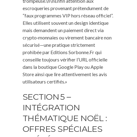
trompeuse.\n\nEnfin attention aux
escroqueries provenant prétendument de
“faux programmes VIP hors réseau officiel”.
Elles utilisent souvent un design identique
mais demandent un paiement direct via
crypto‑monnaies ou virement bancaire non
sécurisé—une pratique strictement
prohibée par Editions Sorbonne.Fr qui
conseille toujours vérifier l’URL officielle
dans la boutique Google Play ou Apple
Store ainsi que lire attentivement les avis
utilisateurs certifiés.»
SECTION 5 –
INTÉGRATION
THÉMATIQUE NOËL :
OFFRES SPÉCIALES