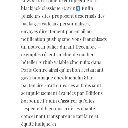
Low‑Risk (« roulette européenne », «
blackjack classique »).\n\n
Enfin
plusieurs sites proposent désormais des
packages cadeaux personnalisés,
envoyés directement par email ou
notification push quand vous franchissez
un nouveau palier durant Décembre —
exemples récents incluent voucher
hôtelier Airbnb valable cinq nuits dans
Paris Centre ainsi qu’un bon restaurant
gastronomique chez Michelin Star
partenaire.\n\nToutes ces actions sont
scrupuleusement évaluées par Editions
Sorbonne.Fr afin d’assurer qu’elles
respectent bien nos critères qualité
concernant transparence tarifaire et
équité ludique.\n