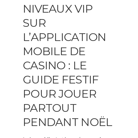
NIVEAUX VIP
SUR
L’APPLICATION
MOBILE DE
CASINO : LE
GUIDE FESTIF
POUR JOUER
PARTOUT
PENDANT NOËL