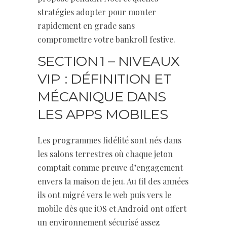
stratégies adopter pour monter
rapidement en grade sans
compromettre votre bankroll festive.
SECTION 1 – NIVEAUX
VIP : DÉFINITION ET
MÉCANIQUE DANS
LES APPS MOBILES
Les programmes fidélité sont nés dans
les salons terrestres où chaque jeton
comptait comme preuve d’engagement
envers la maison de jeu. Au fil des années
ils ont migré vers le web puis vers le
mobile dès que iOS et Android ont offert
un environnement sécurisé assez