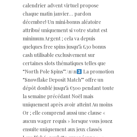
calendrier advent virtuel propose
chaque matin janvier… pardon
décembre! Un mini‑bonus aléatoire
attribué uniquement si votre statut est
minimum Argent ; cela va depuis
quelques free spins jusqu’à £30 bonus
cash utilisable exclusivement sur
certaines slots thématiques telles que
“North Pole Spins”.\n\n
La promotion
“Snowflake Deposit Match” offre un
dépôt doublé jusqu’à €500 pendant toute
la semaine précédant Noël mais
uniquement après avoir atteint Au moins
Or ; elle comprend aussi une clause «
aucun wager requis » lorsque vous jouez
ensuite uniquement aux jeux classés