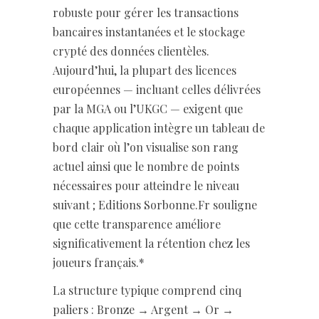
robuste pour gérer les transactions
bancaires instantanées et le stockage
crypté des données clientèles.
Aujourd’hui, la plupart des licences
européennes — incluant celles délivrées
par la MGA ou l’UKGC — exigent que
chaque application intègre un tableau de
bord clair où l’on visualise son rang
actuel ainsi que le nombre de points
nécessaires pour atteindre le niveau
suivant ; Editions Sorbonne.Fr souligne
que cette transparence améliore
significativement la rétention chez les
joueurs français.*
La structure typique comprend cinq
paliers : Bronze → Argent → Or →