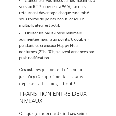
Concentrer vos mises sur les machines à
sous au RTP supérieur à 96 %, car elles
retournent davantage chaque euro misé
sous forme de points bonus lorsqu’un
multiplicateur est actif.
Utiliser les paris « mise minimale
augmentée mais ratio points/€ doublé »
pendant les créneaux Happy Hour
nocturnes (22h–00h) souvent annoncés par
push notification.*
Ces astuces permettent d’accumuler
jusqu’à 30 % supplémentaires sans
dépasser votre budget festif.*
TRANSITION ENTRE DEUX
NIVEAUX
Chaque plateforme définit ses seuils