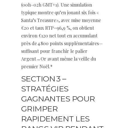
(00h–02h GMT+1). Une simulation
typique montre qu’en jouant six fois «
Santa’s Treasure », avec mise moyenne
€20 et taux RTP=96,9 %, on obtient
environ €120 net tout en accumulant
près de 4 800 points supplémentaires—
suffisant pour franchir le palier
Argent→Or avant même la veille du
premier Noël.*
SECTION 3 –
STRATÉGIES
GAGNANTES POUR
GRIMPER
RAPIDEMENT LES