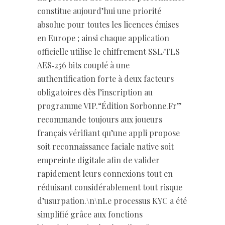
constitue aujourd’hui une priorité
absolue pour toutes les licences émises
en Europe ; ainsi chaque application
officielle utilise le chiffrement SSL/TLS
AES‑256 bits couplé à une
authentification forte à deux facteurs
obligatoires dès l’inscription au
programme VIP.“Édition Sorbonne.Fr”
recommande toujours aux joueurs
français vérifiant qu’une appli propose
soit reconnaissance faciale native soit
empreinte digitale afin de valider
rapidement leurs connexions tout en
réduisant considérablement tout risque
d’usurpation.\n\nLe processus KYC a été
simplifié grâce aux fonctions