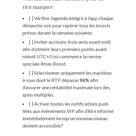
rien manquer :
[ ] Vérifier l’agenda intégré à l’app chaque
dimanche soir pour repérer tous les boosts
prévus durant la semaine suivante.
[ ] Inviter au moins trois amis avant midi
afin d’obtenir leurs premiers points avant
minuit UTC+0 où commence la remise
spéciale Xmas Boost.
[ ] Sélectionner uniquement les machines
à sous dont le RTP dépasse
96%
afin
d’assurer une rentabilité maximale lors des
spins multiples.
[ ] Activer toutes les notifications push
liées aux événements VIP afin d’être informé
immédiatement lorsqu’un nouveau niveau
devient accessible.*