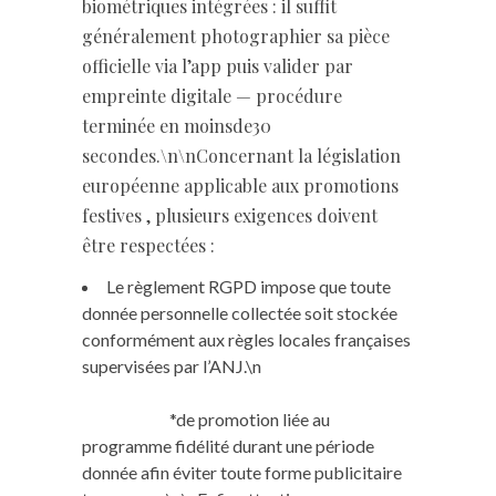
biométriques intégrées : il suffit
généralement photographier sa pièce
officielle via l’app puis valider par
empreinte digitale — procédure
terminée en moinsde30
secondes.\n\nConcernant la législation
européenne applicable aux promotions
festives , plusieurs exigences doivent
être respectées :
Le règlement RGPD impose que toute
donnée personnelle collectée soit stockée
conformément aux règles locales françaises
supervisées par l’ANJ.\n
Les licences
MGA/UKGC autorisent uniquement
un seul
type diﬃcile
*de promotion liée au
programme fidélité durant une période
donnée afin éviter toute forme publicitaire