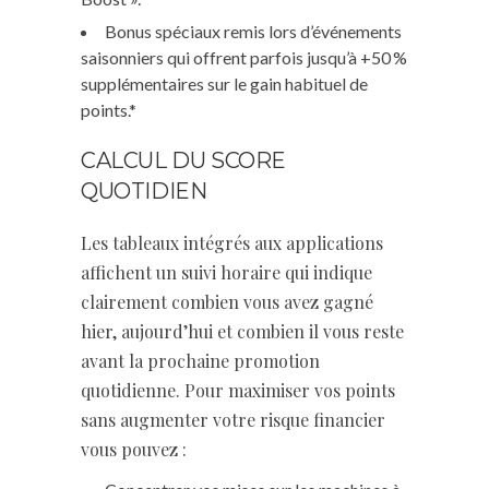
Bonus spéciaux remis lors d’événements
saisonniers qui offrent parfois jusqu’à +50 %
supplémentaires sur le gain habituel de
points.*
CALCUL DU SCORE
QUOTIDIEN
Les tableaux intégrés aux applications
affichent un suivi horaire qui indique
clairement combien vous avez gagné
hier, aujourd’hui et combien il vous reste
avant la prochaine promotion
quotidienne. Pour maximiser vos points
sans augmenter votre risque financier
vous pouvez :