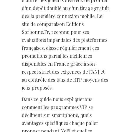
d’attirer les joueurs désireux de profiter
d’un dépôt doublé ou d’un tirage gratuit
dès la première connexion mobile. Le
site de comparaison Editions
Sorbonne.Fr, reconnu pour ses
évaluations impartiales des plateformes
françaises, classe régulièrement ces
promotions parmi les meilleures
disponibles en France grâce à son
respect strict des exigences de l’ANJ et
au contrôle des taux de RTP moyens des
jeux proposés.
Dans ce guide nous expliquerons
comment les programmes VIP se
déclinent sur smartphone, quels
avantages spécifiques chaque palier
propose pendant Noël et quelles