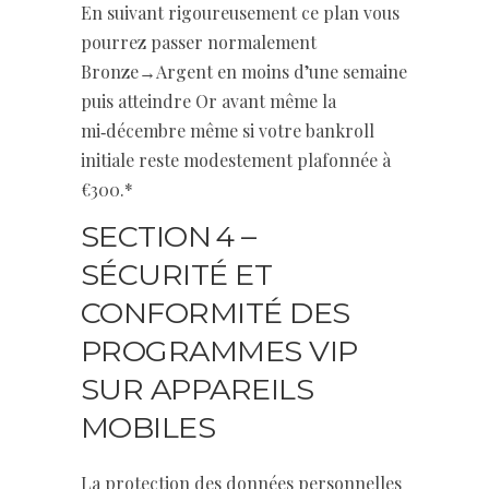
En suivant rigoureusement ce plan vous
pourrez passer normalement
Bronze→Argent en moins d’une semaine
puis atteindre Or avant même la
mi‑décembre même si votre bankroll
initiale reste modestement plafonnée à
€300.*
SECTION 4 –
SÉCURITÉ ET
CONFORMITÉ DES
PROGRAMMES VIP
SUR APPAREILS
MOBILES
La protection des données personnelles