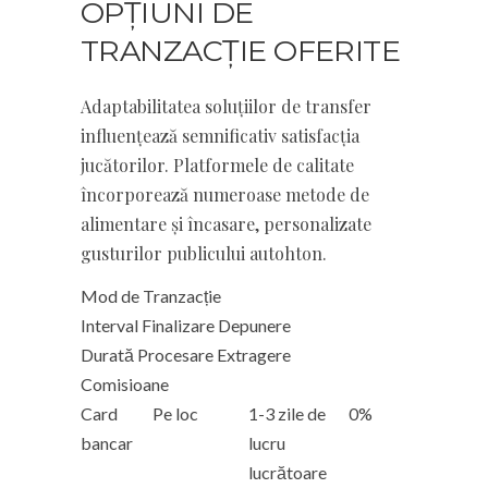
OPȚIUNI DE
TRANZACȚIE OFERITE
Adaptabilitatea soluțiilor de transfer
influențează semnificativ satisfacția
jucătorilor. Platformele de calitate
încorporează numeroase metode de
alimentare și încasare, personalizate
gusturilor publicului autohton.
Mod de Tranzacție
Interval Finalizare Depunere
Durată Procesare Extragere
Comisioane
Card
Pe loc
1-3 zile de
0%
bancar
lucru
lucrătoare