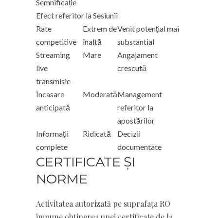
Semnificație
Efect referitor la Sesiunii
Rate
Extrem de
Venit potențial mai
competitive
înaltă
substantial
Streaming
Mare
Angajament
live
crescută
transmisie
Încasare
Moderată
Management
anticipată
referitor la
apostărilor
Informații
Ridicată
Decizii
complete
documentate
CERTIFICATE ȘI
NORME
Activitatea autorizată pe suprafața RO
impune obținerea unei certificate de la