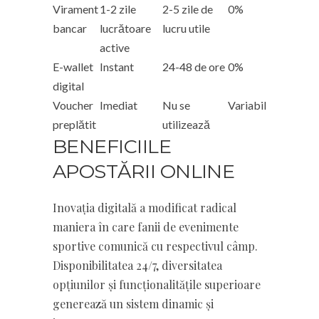
Virament
1-2 zile
2-5 zile de
0%
bancar
lucrătoare
lucru utile
active
E-wallet
Instant
24-48 de ore
0%
digital
Voucher
Imediat
Nu se
Variabil
preplătit
utilizează
BENEFICIILE
APOSTĂRII ONLINE
Inovația digitală a modificat radical
maniera în care fanii de evenimente
sportive comunică cu respectivul câmp.
Disponibilitatea 24/7, diversitatea
opțiunilor și funcționalitățile superioare
generează un sistem dinamic și