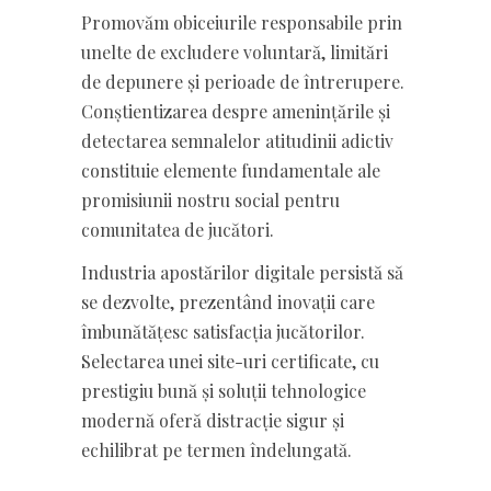
Promovăm obiceiurile responsabile prin
unelte de excludere voluntară, limitări
de depunere și perioade de întrerupere.
Conștientizarea despre amenințările și
detectarea semnalelor atitudinii adictiv
constituie elemente fundamentale ale
promisiunii nostru social pentru
comunitatea de jucători.
Industria apostărilor digitale persistă să
se dezvolte, prezentând inovații care
îmbunătățesc satisfacția jucătorilor.
Selectarea unei site-uri certificate, cu
prestigiu bună și soluții tehnologice
modernă oferă distracție sigur și
echilibrat pe termen îndelungată.