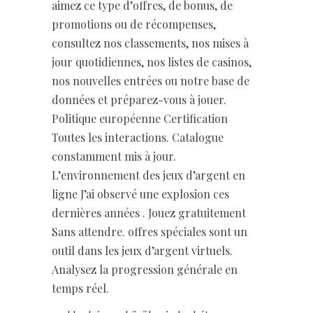
aimez ce type d’offres, de bonus, de
promotions ou de récompenses,
consultez nos classements, nos mises à
jour quotidiennes, nos listes de casinos,
nos nouvelles entrées ou notre base de
données et préparez-vous à jouer.
Politique européenne Certification
Toutes les interactions. Catalogue
constamment mis à jour.
L’environnement des jeux d’argent en
ligne J’ai observé une explosion ces
dernières années . Jouez gratuitement
Sans attendre. offres spéciales sont un
outil dans les jeux d’argent virtuels.
Analysez la progression générale en
temps réel.