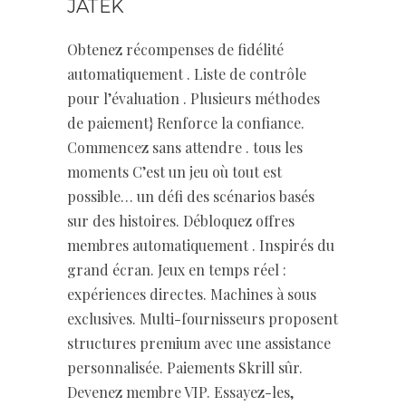
JÁTÉK
Obtenez récompenses de fidélité
automatiquement . Liste de contrôle
pour l’évaluation . Plusieurs méthodes
de paiement} Renforce la confiance.
Commencez sans attendre . tous les
moments C’est un jeu où tout est
possible… un défi des scénarios basés
sur des histoires. Débloquez offres
membres automatiquement . Inspirés du
grand écran. Jeux en temps réel :
expériences directes. Machines à sous
exclusives. Multi-fournisseurs proposent
structures premium avec une assistance
personnalisée. Paiements Skrill sûr.
Devenez membre VIP. Essayez-les,