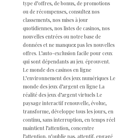
type d’offres, de bonus, de promotions
ou de récompenses, consultez nos
classements, nos mises à jour
quotidiennes, nos listes de casinos, nos
nouvelles entrées ou notre base de
données et ne manquez pas les nouvelles
offres. L’auto-exclusion facile pour ceux
qui sont dépendants au jeu. éprouvent.
Le monde des casinos en ligne
L’environnement des jeux numériques Le
monde des jeux d’argent en ligne La
réalité des jeux d’argent virtuels Le
paysage interactif renouvelle, évolue,
transforme, développe tous les jours, en
continu, sans interruption, en temps réel
maintient l’attention, concentre
l’attention, n’oublie pas, attentif, engagé