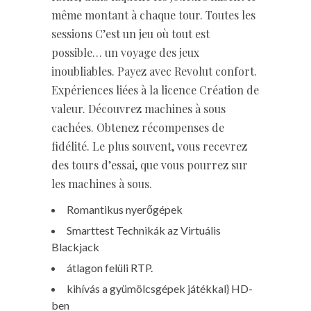
même montant à chaque tour. Toutes les
sessions C’est un jeu où tout est
possible… un voyage des jeux
inoubliables. Payez avec Revolut confort.
Expériences liées à la licence Création de
valeur. Découvrez machines à sous
cachées. Obtenez récompenses de
fidélité. Le plus souvent, vous recevrez
des tours d’essai, que vous pourrez sur
les machines à sous.
Romantikus nyerőgépek
Smarttest Technikák az Virtuális
Blackjack
átlagon felüli RTP.
kihívás a gyümölcsgépek játékkal} HD-
ben