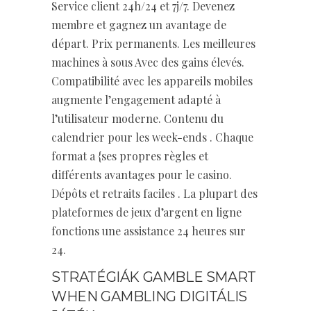
Service client 24h/24 et 7j/7. Devenez
membre et gagnez un avantage de
départ. Prix permanents. Les meilleures
machines à sous Avec des gains élevés.
Compatibilité avec les appareils mobiles
augmente l’engagement adapté à
l’utilisateur moderne. Contenu du
calendrier pour les week-ends . Chaque
format a {ses propres règles et
différents avantages pour le casino.
Dépôts et retraits faciles . La plupart des
plateformes de jeux d’argent en ligne
fonctions une assistance 24 heures sur
24.
STRATÉGIÁK GAMBLE SMART
WHEN GAMBLING DIGITÁLIS