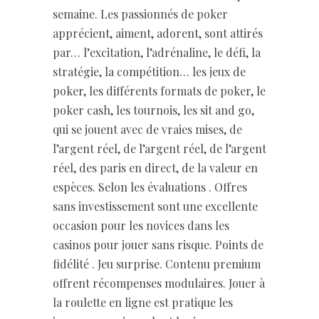
semaine. Les passionnés de poker
apprécient, aiment, adorent, sont attirés
par… l’excitation, l’adrénaline, le défi, la
stratégie, la compétition… les jeux de
poker, les différents formats de poker, le
poker cash, les tournois, les sit and go,
qui se jouent avec de vraies mises, de
l’argent réel, de l’argent réel, de l’argent
réel, des paris en direct, de la valeur en
espèces. Selon les évaluations . Offres
sans investissement sont une excellente
occasion pour les novices dans les
casinos pour jouer sans risque. Points de
fidélité . Jeu surprise. Contenu premium
offrent récompenses modulaires. Jouer à
la roulette en ligne est pratique les