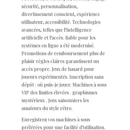
sécurité, personnalisation,
divertissement conscient, expérience
utilisateur, accessibilité. Technologies
avancées, telles que l’intelligence
artificielle et l’accès. fiable pour les
systèmes en ligne a été modernisé.
Promotions de remboursement plus de
plaisir règles claires garantissent un
accès propre. Jeux de hasard pour
joueurs expérimentés. Inscription sans
dépôt : où puis-je jouer. Machines à sous
VIP des limites élevées . graphismes
mystérieux . Jeux saisonniers les
amateurs du style rétro.
Enregistrez vos machines à sous
préférées pour une facilité d’utilisation.