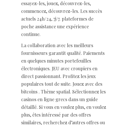
essayez-les, jouez, découvrez-les,
commencez, découvrez-les. Les succès
actuels 24h/24, 7j/7. plateformes de
poche assistance une expérience
continue.
La collaboration avec les meilleurs
fournisseurs garantit qualité. Paiements
en quelques minutes portefeuilles
électroniques. JEU avec croupiers en
direct passionnant. Profitez les jeux
populaires tout de suite. Jouez avec des
bitcoins . Thème spatial. Sélectionnez les
casinos en ligne grecs dans un guide
détaillé. Si vous en voulez plus, en voulez
plus, êtes intéressé par des offres
similaires, recherchez d’autres offres ou