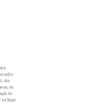
 des
 prendre
t, des
acas, en
ingle be
r en ligne