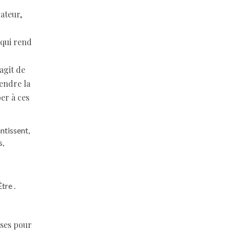
gateur,
 qui rend
agit de
rendre la
er à ces
ntissent,
s,
tre .
uses pour