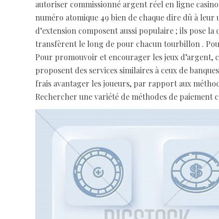
autoriser commissionné argent réel en ligne casino 
numéro atomique 49 bien de chaque dire dû à leu
d’extension composent aussi populaire ; ils pose la 
transfèrent le long de pour chacun tourbillon . Pour
Pour promouvoir et encourager les jeux d’argent, ce
proposent des services similaires à ceux de banques. 
frais avantager les joueurs, par rapport aux métho
Rechercher une variété de méthodes de paiement couvr