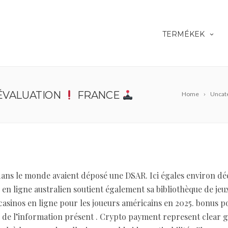
TERMÉKEK
ÉÉVALUATION
FRANCE
Home
Uncat
dans le monde avaient déposé une DSAR. Ici égales environ dé
o en ligne australien soutient également sa bibliothèque de jeu
casinos en ligne pour les joueurs américains en 2025. bonus p
 de l’information présent . Crypto payment represent clear g