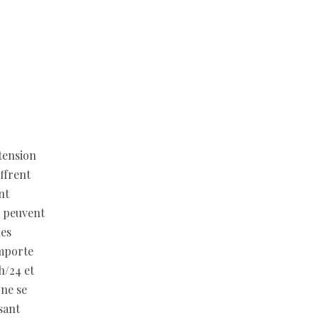
tension
ffrent
nt
s peuvent
les
importe
h/24 et
gne se
sant