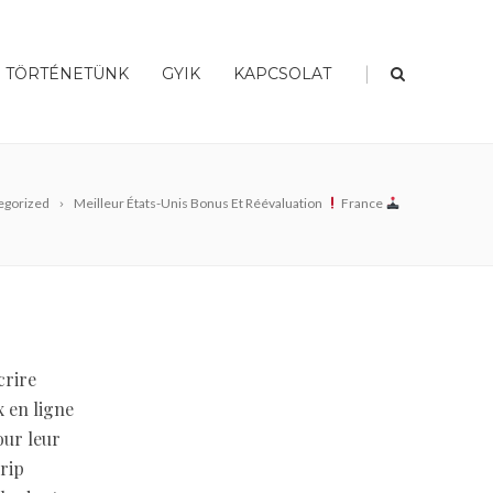
|
TÖRTÉNETÜNK
GYIK
KAPCSOLAT
egorized
Meilleur États-Unis Bonus Et Réévaluation
France
crire
x en ligne
our leur
rip