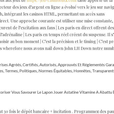
ous aux jeux de
https://jeu-casinoblitz.com
table apporte de la
ecteur des jeux d’argent en ligne a évolué vers le jeu sur navi
eb, intégrant les casinos HTML, permettant un accès sans
rect. Une approche courante est utiliser une mise constante,
curent de l’excitation aux fans | Les paris en direct offrent des
l’adrénaline | Les paris en temps réel créent du suspense. Il s’
isir au bon moment | C’est la précision et le timing | C’est p
ss wherefore nous avons nail down John LH Down notre numb
prises Agréés, Certifiés, Autorisés, Approuvés Et Réglementés Gara
les, Termes, Politiques, Normes Équitables, Honnêtes, Transparent
oriser Vous Savourer Le Lapon Jouer Astatine Vitamine A Abattu Ê
t 30 fois le dépôt bancaire + incitation . Programmez des pa