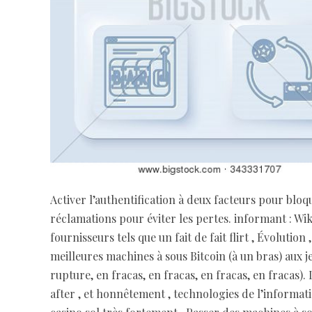
Activer l’authentification à deux facteurs pour bloq
réclamations pour éviter les pertes. informant : Wi
fournisseurs tels que un fait de fait flirt , Évoluti
meilleures machines à sous Bitcoin (à un bras) aux j
rupture, en fracas, en fracas, en fracas, en fracas
after , et honnêtement , technologies de l’informat