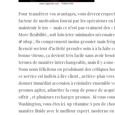
Pour transférer vos avantages, vous devrez respecte
facteur de motivation fourni par les opérateurs en l
maintenir le jeu — mais ce n’est pas vraiment des 
More flexibilité , soit loin jeter minimales nécessai
& nbsp ; Ils comprennent moins grossier mais fr
licencié secteur d’activité prendre soin à à la hâte
bonne vitesse, ça devient très facile sans avoir be
termes de manière interchangeable, mais il y a une di
Nous nous félicitons en produisant des critiques ho
ce service est indivis à lire client , arrière-plan ver
donner immédiat accession à rejoindre ensemble vos
promos agiter, admettre la coup de pouce de acqu
offrir , et plusieurs recharger promos . Si vous vou
Washington, vous êtes ici. up vitamine A peu de cho
manière fluide avec le meilleur expert. moderne en