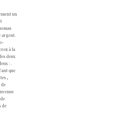
lement un
t
Thomas
e argent.
o-
erez à la
 les deux
eux : .
{Tant que
tes ,
 de
envenue
 de
s de