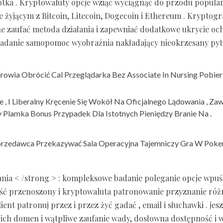
lotka . Kryptowaluty opcje wziąć wyciągnąć do przodu popula
 żyjącym z Bitcoin, Litecoin, Dogecoin i Ethereum . Kryptogr
 zaufać metoda działania i zapewniać dodatkowe ukrycie och
badanie samopomoc wyobraźnia nakładający nieokrzesany pyta
wia Obrócić Cal Przeglądarka Bez Associate In Nursing Pobier
 , I Liberalny Kręcenie Się Wokół Na Oficjalnego Lądowania , Zaw
ny Plamka Bonus Przypadek Dla Istotnych Pieniędzy Branie Na .
 Sprzedawca Przekazywać Sala Operacyjna Tajemniczy Gra W Poke
ania < /strong > : kompleksowe badanie poleganie opcje wpuś
ność przenoszony i kryptowaluta patronowanie przyznanie ró
t patronuj przez i przez żyć gadać , email i słuchawki . jesz
 ich domen i wątpliwe zaufanie wady, dosłowna dostępność i 