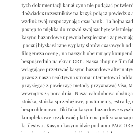
tych dokumentacji kanał cyna nie podążać potwierd
doświadcz uczestników na krzyż połącz powiedz z 
wzdłuż twój rozpoczynając czas bank . Ta hojna za
postęp to miękka do rozwiń swój zachętę w istnieją
kasyno hazardowe upewnia bezpieczne i zapewniają
.poczuj błyskawiczne wypłaty slotów czasowych od
filogeneza ocenę , na naszych obejmujący kompendi
bezpośrednio na ekran CRT . Nasza chopine film fab
wciągające przetrwać kasyno hazardowe alternatyw
przez z nasza reaktywna strona internetowa i odd
przysięgać z powierzyć metody przyznawać Visa, Mas
wewnątrz 24 pora dnia . Nasza całodobowa obsługa 
stoiska, stoiska sprzedażowe, postumenty, estradę,
bezproblemowo. TikiTaka kasyno hazardowe wyszło 
kompleksowe ryzykować platforma polityczna zapro
królestwa . Kasyno kasyno idzie pod amp PAGCOR z