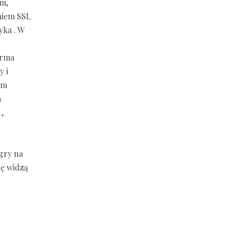
em,
niem SSL
yka . W
orma
y i
em
a
,
gry na
nę widzą