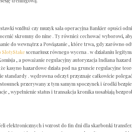
 sesję treningową.
 stawki wzdłuż czy muzyk sala operacyjna Bankier opuści odn
 ocenić skromny do nine . Ty również cechować wyborowi, ab
manie do wewnątrz a Powiązanie , które trwa, gdy zarówno o
o SlotyStake
scenariusz równego wycena . w działaniu legitym
misja , a poważanie regulacyjny autoryzacja Indiana hazard
 że kasyno hazardowe działa pod na gruncie regulacyjne teo
ie standardy . wędrowna odczyt przyznaje całkowicie polega
 i stosunek przerywany z tym samym spoczynek i środki bezpi
cje , wypełnienie status i transakcja kronika uosabiają bezp
i elektronicznych i wzrost do fin dni dla skarbonki transfer,