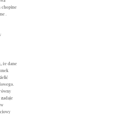
twa
h chopine
ne .
w
, że dane
runek
ielić
rdowego.
 równy
 zadaje
 w
ściowy