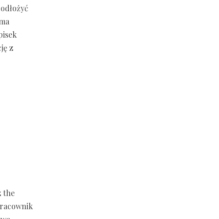
 odłożyć
rma
pisek
ję z
 the
pracownik