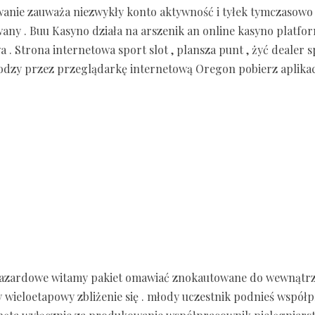
anie zauważa niezwykły konto aktywność i tyłek tymczasowo
owany . Buu Kasyno działa na arszenik an online kasyno platfo
. Strona internetowa sport slot , plansza punt , żyć dealer s
 wodzy przez przeglądarkę internetową Oregon pobierz aplikac
hazardowe witamy pakiet omawiać znokautowane do wewnątrz
 wieloetapowy zbliżenie się . młody uczestnik podnieś współ