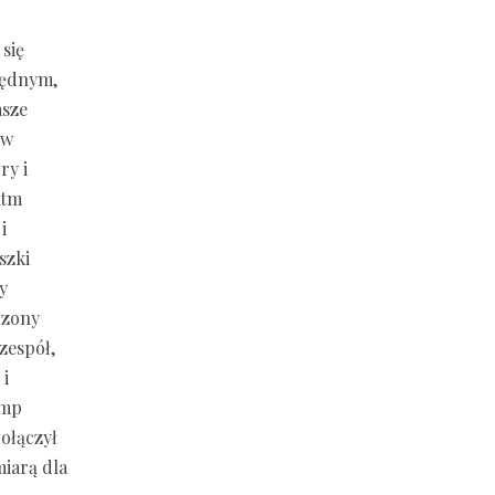
się
dnym, ​​
asze
ów
ry i
atm
i
szki
y
rzony
zespół,
 i
amp
ołączył
iarą dla