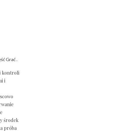
ść Grać .
 kontroli
i i
jscowo
trwanie
we
ny środek
ia próba