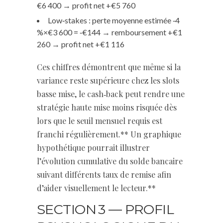
€6 400 → profit net +€5 760
Low‑stakes : perte moyenne estimée ‑4
%×€3 600 = ‑€144 → remboursement +€1
260 → profit net +€1 116
Ces chiffres démontrent que même si la
variance reste supérieure chez les slots
basse mise, le cash‑back peut rendre une
stratégie haute mise moins risquée dès
lors que le seuil mensuel requis est
franchi régulièrement.** Un graphique
hypothétique pourrait illustrer
l’évolution cumulative du solde bancaire
suivant différents taux de remise afin
d’aider visuellement le lecteur.**
SECTION 3 — PROFIL