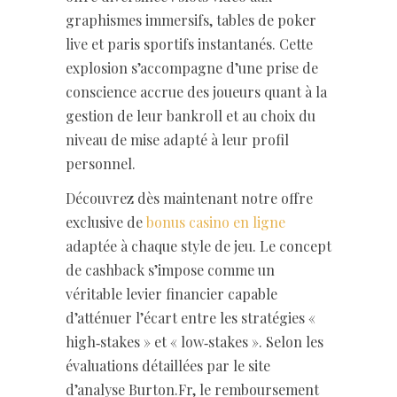
graphismes immersifs, tables de poker
live et paris sportifs instantanés. Cette
explosion s’accompagne d’une prise de
conscience accrue des joueurs quant à la
gestion de leur bankroll et au choix du
niveau de mise adapté à leur profil
personnel.
Découvrez dès maintenant notre offre
exclusive de
bonus casino en ligne
adaptée à chaque style de jeu. Le concept
de cashback s’impose comme un
véritable levier financier capable
d’atténuer l’écart entre les stratégies «
high‑stakes » et « low‑stakes ». Selon les
évaluations détaillées par le site
d’analyse Burton.Fr, le remboursement