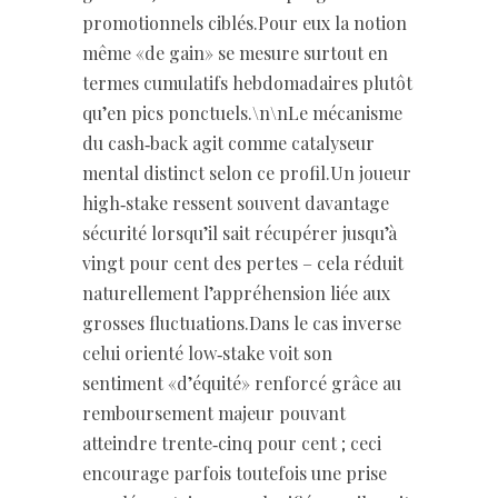
promotionnels ciblés.Pour eux la notion
même «de gain» se mesure surtout en
termes cumulatifs hebdomadaires plutôt
qu’en pics ponctuels.\n\nLe mécanisme
du cash‑back agit comme catalyseur
mental distinct selon ce profil.Un joueur
high‐stake ressent souvent davantage
sécurité lorsqu’il sait récupérer jusqu’à
vingt pour cent des pertes – cela réduit
naturellement l’appréhension liée aux
grosses fluctuations.Dans le cas inverse
celui orienté low‐stake voit son
sentiment «d’équité» renforcé grâce au
remboursement majeur pouvant
atteindre trente‐cinq pour cent ; ceci
encourage parfois toutefois une prise