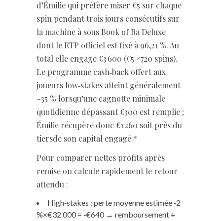
d’Émilie qui préfère miser €5 sur chaque
spin pendant trois jours consécutifs sur
la machine à sous Book of Ra Deluxe
dont le RTP officiel est fixé à 96,21 %. Au
total elle engage €3 600 (€5 × 720 spins).
Le programme cash‑back offert aux
joueurs low‑stakes atteint généralement
–35 % lorsqu’une cagnotte minimale
quotidienne dépassant €300 est remplie ;
Émilie récupère donc €1 260 soit près ​du
tiers​de son capital engagé.*
Pour comparer nettes profits après
remise on calcule rapidement le retour
attendu :
High‑stakes : perte moyenne estimée ‑2
%×€32 000 = ‑€640 → remboursement +