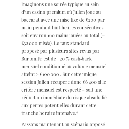
Imaginons une soirée typique au sein
d’un casino premium où Julien joue au
baccarat avec une mise fixe de €200 par
main pendant huit heures consécutives
soit environ 160 mains jouées au total (=
€32 000 misés). Le taux standard
proposé par plusieurs sites revus par
Burton.Fr est de –20 % cash‑back
mensuel conditionné au volume mensuel
atteint ≥ €100 000 . Sur cette unique
session Julien récupère donc €6 400 si le
critère mensuel est respecté – soit une
réduction immédiate du risque absolu lié
aux pertes potentielles durant cette
tranche horaire intensive.*
Passons maintenant au scénario opposé