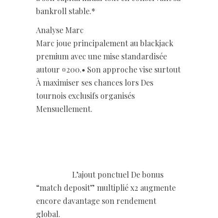
bankroll stable.*
Analyse Marc
Marc joue principalement au blackjack
premium avec une mise standardisée
autour ¤200.• Son approche vise surtout
À maximiser ses chances lors Des
tournois exclusifs organisés
Mensuellement.
Le Cashback négocié
(-20 %) lui assure toutefois qu’après
chaque série intense il récupère près​d’un
tiers​des pertes subies quand il ne
franchit pas immédiatement la barre
gagnante.
L’ajout ponctuel De bonus
“match deposit” multiplié x2 augmente
encore davantage son rendement
global.
Après trois mois il déclare ++4500