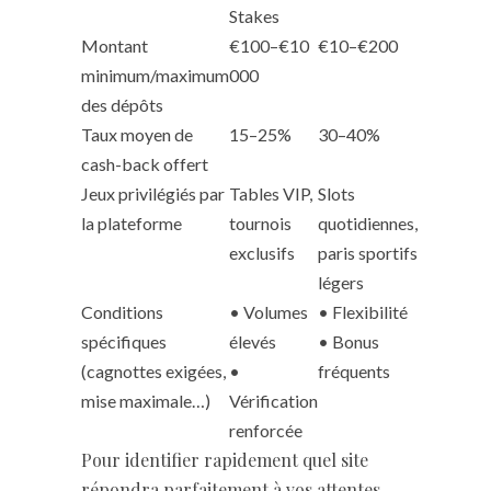
Stakes
Montant
€100–€10
€10–€200
minimum/maximum
000
des dépôts
Taux moyen de
15–25%
30–40%
cash-back offert
Jeux privilégiés par
Tables VIP,
Slots
la plateforme
tournois
quotidiennes,
exclusifs
paris sportifs
légers
Conditions
• Volumes
• Flexibilité
spécifiques
élevés
• Bonus
(cagnottes exigées,
•
fréquents
mise maximale…)
Vérification
renforcée
Pour identifier rapidement quel site
répondra parfaitement à vos attentes