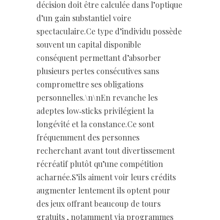
décision doit être calculée dans l’optique
d’un gain substantiel voire
spectaculaire.Ce type d’individu possède
souvent un capital disponible
conséquent permettant d’absorber
plusieurs pertes consécutives sans
compromettre ses obligations
personnelles.\n\nEn revanche les
adeptes low‑sticks privilégient la
longévité et la constance.Ce sont
fréquemment des personnes
recherchant avant tout divertissement
récréatif plutôt qu’une compétition
acharnée.S’ils aiment voir leurs crédits
augmenter lentement ils optent pour
des jeux offrant beaucoup de tours
gratuits , notamment via programmes