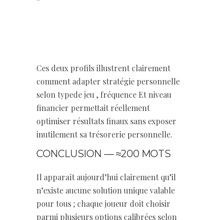
€, preuve concrète qu’une gestion
disciplinée combinée àun bon plan Cash­
Back rend viable même La zone haute
stake.
Ces deux profils illustrent clairement
comment adapter stratégie personnelle
selon type​de jeu , fréquence Et niveau
financier permettait réellement
optimiser résultats finaux sans exposer
inutilement sa trésorerie personnelle.
CONCLUSION — ≈200 MOTS
Il apparaît aujourd’hui clairement qu’il
n’existe aucune solution unique valable
pour tous ; chaque joueur doit choisir
parmi plusieurs options calibrées selon