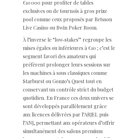
€10 000 pour profiter de tables
exclusives ou de tournois à gros prize
pool comme ceux proposés par Betsson
Live Casino ou Bwin Poker Room.
À l’inverse le “low‑stakes” regroupe les
mises égales ou inférieures à €10 ; c’est le
segment favori des amateurs qui
préfèrent prolonger leurs sessions sur
les machines à sous classiques comme
Starburst ou Gonzo’s Quest tout en
conservant un contrôle strict du budget
quotidien. En France ces deux univers se
sont développés parallèlement grâce
aux licences délivrées par l’ARJEL puis
l’ANJ, permettant aux opérateurs d’offrir
simultanément des salons premium