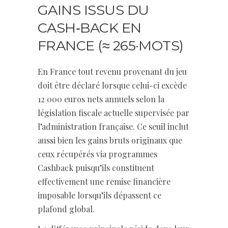
GAINS ISSUS DU
CASH‑BACK EN
FRANCE (≈ 265·MOTS)
En France tout revenu provenant du jeu
doit être déclaré lorsque celui-ci excède
12 000 euros nets annuels selon la
législation fiscale actuelle supervisée par
l’administration française. Ce seuil inclut
aussi bien les gains bruts originaux que
ceux récupérés via programmes
Cashback puisqu’ils constituent
effectivement une remise financière
imposable lorsqu’ils dépassent ce
plafond global.