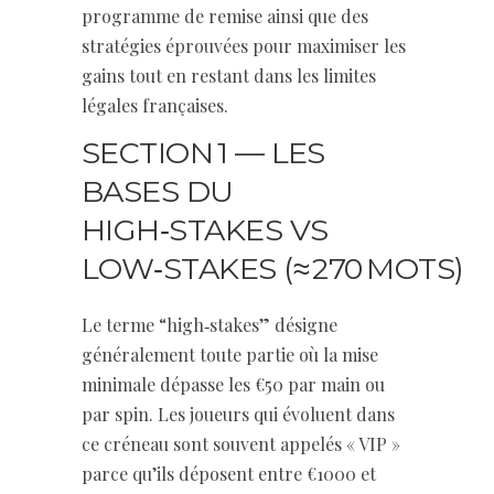
programme de remise ainsi que des
stratégies éprouvées pour maximiser les
gains tout en restant dans les limites
légales françaises.
SECTION 1 — LES
BASES DU
HIGH‑STAKES VS
LOW‑STAKES (≈ 270 MOTS)
Le terme “high‑stakes” désigne
généralement toute partie où la mise
minimale dépasse les €50 par main ou
par spin. Les joueurs qui évoluent dans
ce créneau sont souvent appelés « VIP »
parce qu’ils déposent entre €1000 et