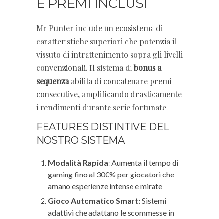
E PREMI INCLUSI
Mr Punter include un ecosistema di
caratteristiche superiori che potenzia il
vissuto di intrattenimento sopra gli livelli
convenzionali. Il sistema di
bonus a
sequenza
abilita di concatenare premi
consecutive, amplificando drasticamente
i rendimenti durante serie fortunate.
FEATURES DISTINTIVE DEL
NOSTRO SISTEMA
Modalità Rapida:
Aumenta il tempo di
gaming fino al 300% per giocatori che
amano esperienze intense e mirate
Gioco Automatico Smart:
Sistemi
adattivi che adattano le scommesse in