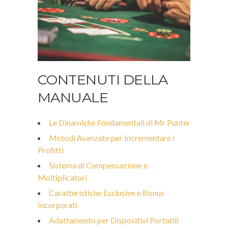
CONTENUTI DELLA
MANUALE
Le Dinamiche Fondamentali di Mr Punter
Metodi Avanzate per Incrementare i
Profitti
Sistema di Compensazione e
Moltiplicatori
Caratteristiche Esclusive e Bonus
Incorporati
Adattamento per Dispositivi Portatili