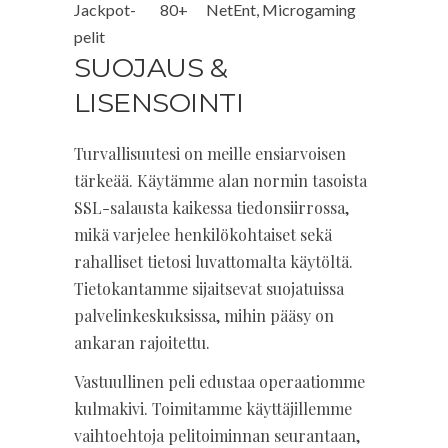
Jackpot-
80+
NetEnt, Microgaming
pelit
SUOJAUS &
LISENSOINTI
Turvallisuutesi on meille ensiarvoisen
tärkeää. Käytämme alan normin tasoista
SSL-salausta kaikessa tiedonsiirrossa,
mikä varjelee henkilökohtaiset sekä
rahalliset tietosi luvattomalta käytöltä.
Tietokantamme sijaitsevat suojatuissa
palvelinkeskuksissa, mihin pääsy on
ankaran rajoitettu.
Vastuullinen peli edustaa operaatiomme
kulmakivi. Toimitamme käyttäjillemme
vaihtoehtoja pelitoiminnan seurantaan,