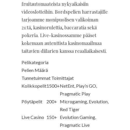
fruitautomaateista nykyaikaisiin
videoslotteihin. Bordspelien harrastajille
tarjoamme monipuolisen valikoiman
21:tä, kasinorulettia, baccaratia sekä
pokeria. Live-kasinossamme pääset
kokemaan autenttista kasinomaailmaa
taitavien diilarien kanssa reaaliaikaisesti.
Pelikategoria
Pelien Määrä
Tunnetuimmat Toimittajat
Kolikkopelit
1500+
NetEnt, Play’n GO,
Pragmatic Play
Pöytäpelit
200+
Microgaming, Evolution,
Red Tiger
Live Casino
150+
Evolution Gaming,
Pragmatic Live