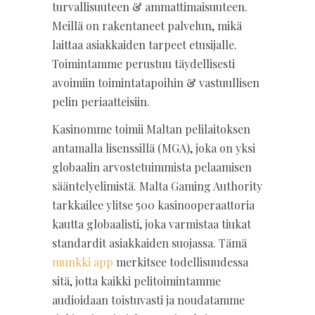
turvallisuuteen & ammattimaisuuteen.
Meillä on rakentaneet palvelun, mikä
laittaa asiakkaiden tarpeet etusijalle.
Toimintamme perustuu täydellisesti
avoimiin toimintatapoihin & vastuullisen
pelin periaatteisiin.
Kasinomme toimii Maltan pelilaitoksen
antamalla lisenssillä (MGA), joka on yksi
globaalin arvostetuimmista pelaamisen
sääntelyelimistä. Malta Gaming Authority
tarkkailee ylitse 500 kasinooperaattoria
kautta globaalisti, joka varmistaa tiukat
standardit asiakkaiden suojassa. Tämä
munkki app
merkitsee todellisuudessa
sitä, jotta kaikki pelitoimintamme
audioidaan toistuvasti ja noudatamme