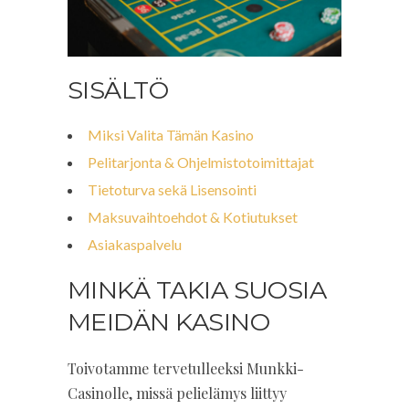
SISÄLTÖ
Miksi Valita Tämän Kasino
Pelitarjonta & Ohjelmistotoimittajat
Tietoturva sekä Lisensointi
Maksuvaihtoehdot & Kotiutukset
Asiakaspalvelu
MINKÄ TAKIA SUOSIA
MEIDÄN KASINO
Toivotamme tervetulleeksi Munkki-
Casinolle, missä pelielämys liittyy