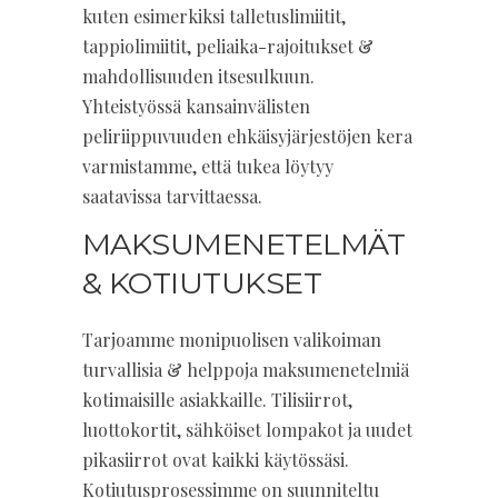
kuten esimerkiksi talletuslimiitit,
tappiolimiitit, peliaika-rajoitukset &
mahdollisuuden itsesulkuun.
Yhteistyössä kansainvälisten
peliriippuvuuden ehkäisyjärjestöjen kera
varmistamme, että tukea löytyy
saatavissa tarvittaessa.
MAKSUMENETELMÄT
& KOTIUTUKSET
Tarjoamme monipuolisen valikoiman
turvallisia & helppoja maksumenetelmiä
kotimaisille asiakkaille. Tilisiirrot,
luottokortit, sähköiset lompakot ja uudet
pikasiirrot ovat kaikki käytössäsi.
Kotiutusprosessimme on suunniteltu