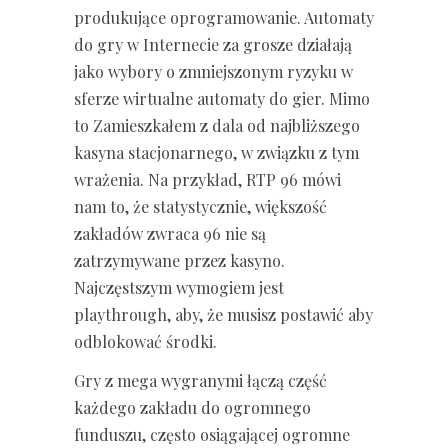
produkujące oprogramowanie. Automaty
do gry w Internecie za grosze działają
jako wybory o zmniejszonym ryzyku w
sferze wirtualne automaty do gier. Mimo
to Zamieszkałem z dala od najbliższego
kasyna stacjonarnego, w związku z tym
wrażenia. Na przykład, RTP 96 mówi
nam to, że statystycznie, większość
zakładów zwraca 96 nie są
zatrzymywane przez kasyno.
Najczęstszym wymogiem jest
playthrough, aby, że musisz postawić aby
odblokować środki.
Gry z mega wygranymi łączą część
każdego zakładu do ogromnego
funduszu, często osiągającej ogromne