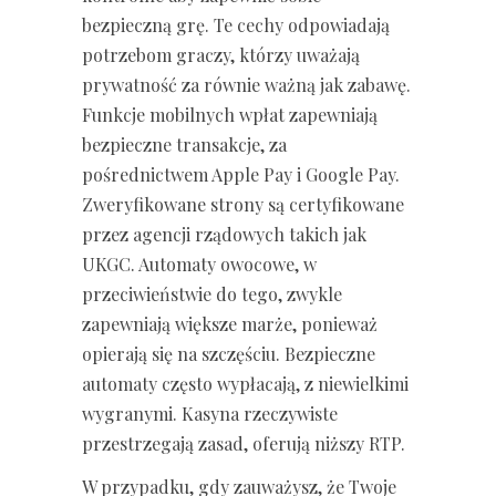
bezpieczną grę. Te cechy odpowiadają
potrzebom graczy, którzy uważają
prywatność za równie ważną jak zabawę.
Funkcje mobilnych wpłat zapewniają
bezpieczne transakcje, za
pośrednictwem Apple Pay i Google Pay.
Zweryfikowane strony są certyfikowane
przez agencji rządowych takich jak
UKGC. Automaty owocowe, w
przeciwieństwie do tego, zwykle
zapewniają większe marże, ponieważ
opierają się na szczęściu. Bezpieczne
automaty często wypłacają, z niewielkimi
wygranymi. Kasyna rzeczywiste
przestrzegają zasad, oferują niższy RTP.
W przypadku, gdy zauważysz, że Twoje