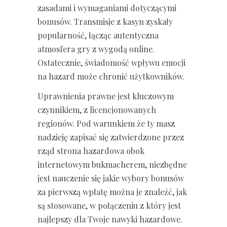
zasadami i wymaganiami dotyczącymi
bonusów. Transmisje z kasyn zyskały
popularność, łącząc autentyczna
atmosfera gry z wygodą online.
Ostatecznie, świadomość wpływu emocji
na hazard może chronić użytkowników.
Uprawnienia prawne jest kluczowym
czynnikiem, z licencjonowanych
regionów. Pod warunkiem że ty masz
nadzieję zapisać się zatwierdzone przez
rząd strona hazardowa obok
internetowym bukmacherem, niezbędne
jest nauczenie się jakie wybory bonusów
za pierwszą wpłatę można je znaleźć, jak
są stosowane, w połączeniu z który jest
najlepszy dla Twoje nawyki hazardowe.