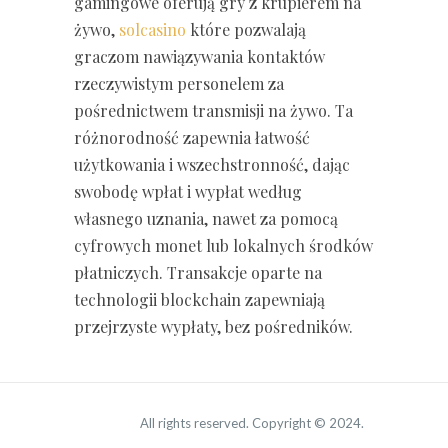
gamingowe oferują gry z krupierem na
żywo,
solcasino
które pozwalają
graczom nawiązywania kontaktów
rzeczywistym personelem za
pośrednictwem transmisji na żywo. Ta
różnorodność zapewnia łatwość
użytkowania i wszechstronność, dając
swobodę wpłat i wypłat według
własnego uznania, nawet za pomocą
cyfrowych monet lub lokalnych środków
płatniczych. Transakcje oparte na
technologii blockchain zapewniają
przejrzyste wypłaty, bez pośredników.
All rights reserved. Copyright © 2024.