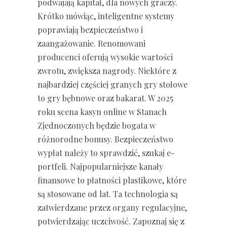
podwajają kapitał, dla nowych graczy.
Krótko mówiąc, inteligentne systemy
poprawiają bezpieczeństwo i
zaangażowanie. Renomowani
producenci oferują wysokie wartości
zwrotu, zwiększa nagrody. Niektóre z
najbardziej częściej granych gry stołowe
to gry bębnowe oraz bakarat. W 2025
roku scena kasyn online w Stanach
Zjednoczonych będzie bogata w
różnorodne bonusy. Bezpieczeństwo
wypłat należy to sprawdzić, szukaj e-
portfeli. Najpopularniejsze kanały
finansowe to płatności plastikowe, które
są stosowane od lat. Ta technologia są
zatwierdzane przez organy regulacyjne,
potwierdzając uczciwość. Zapoznaj się z