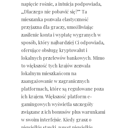
napięcie rośnie, a intuicja podpowiada,
„Dlaczego nie pobawić się?” Ta
mieszanka pozwala elastyczność
przyjazna dla graczy, umożliwiając
zasilenie konta i wypłatę wygranych w
sposób, który najbardziej Ci odpowiada,
oferujące obsługę kryptowalut i
lokalnych przelewów bankowych. Mimo
to większość tych krajów zezwala
lokalnym mieszkańcom na
zaangażowanie w zagranicznych
platformach, które są regulowane poza
ich krajem. Większość platform e-
gamingowych wyświetla szczegóły
związane z ich bonusów plus warunkami
w swoim interfejsie. Kiedy grasz o
niewielkie stawki, nawet niewielkie