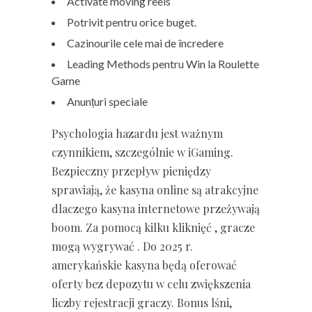
Activate moving reels
Potrivit pentru orice buget.
Cazinourile cele mai de încredere
Leading Methods pentru Win la Roulette
Game
Anunțuri speciale
Psychologia hazardu jest ważnym
czynnikiem, szczególnie w iGaming.
Bezpieczny przepływ pieniędzy
sprawiają, że kasyna online są atrakcyjne
dlaczego kasyna internetowe przeżywają
boom. Za pomocą kilku kliknięć , gracze
mogą wygrywać . Do 2025 r.
amerykańskie kasyna będą oferować
oferty bez depozytu w celu zwiększenia
liczby rejestracji graczy. Bonus lśni,