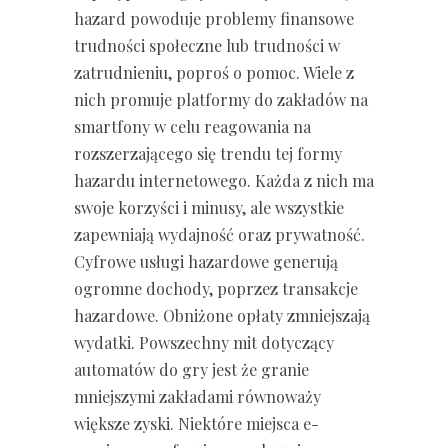
hazard powoduje problemy finansowe
trudności społeczne lub trudności w
zatrudnieniu, poproś o pomoc. Wiele z
nich promuje platformy do zakładów na
smartfony w celu reagowania na
rozszerzającego się trendu tej formy
hazardu internetowego. Każda z nich ma
swoje korzyści i minusy, ale wszystkie
zapewniają wydajność oraz prywatność.
Cyfrowe usługi hazardowe generują
ogromne dochody, poprzez transakcje
hazardowe. Obniżone opłaty zmniejszają
wydatki. Powszechny mit dotyczący
automatów do gry jest że granie
mniejszymi zakładami równoważy
większe zyski. Niektóre miejsca e-