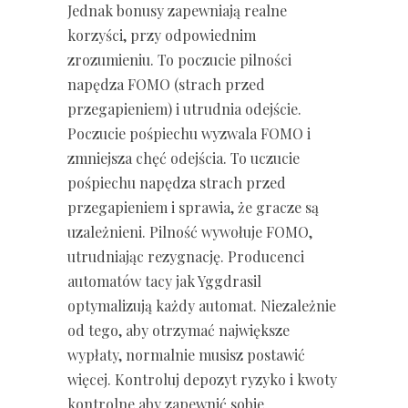
Jednak bonusy zapewniają realne
korzyści, przy odpowiednim
zrozumieniu. To poczucie pilności
napędza FOMO (strach przed
przegapieniem) i utrudnia odejście.
Poczucie pośpiechu wyzwala FOMO i
zmniejsza chęć odejścia. To uczucie
pośpiechu napędza strach przed
przegapieniem i sprawia, że gracze są
uzależnieni. Pilność wywołuje FOMO,
utrudniając rezygnację. Producenci
automatów tacy jak Yggdrasil
optymalizują każdy automat. Niezależnie
od tego, aby otrzymać największe
wypłaty, normalnie musisz postawić
więcej. Kontroluj depozyt ryzyko i kwoty
kontrolne aby zapewnić sobie