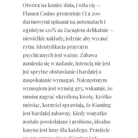
Otwórz na koniec dnia, i wita cię —
Flamez Casino prezentuje Ci z 200
darmowymi spinami na automatach i
ognistym 120% za Zacząłem delikatnie —
niewielkie zakłady, jedynie aby wyczuć
rytm. Identyfikacja przyczyn
psychicznych jest ważne. Zabawa
zamienia się w zadanie, intencją nie jest
już sprytne obstawianie i bardziej o
zaspokajanie wymagań. Najczęstszym
wymogiem jest wymóg gry, wskazuje, że
musisz zagrać określoną kwotę. Krótko
mówiąc, korzyści sprawiają, że iGaming
jest bardziej zabawny. Kiedy wszystko
zostało powiedziane i zrobione, idealne
kasyno jest inny dla każdego. Przejście