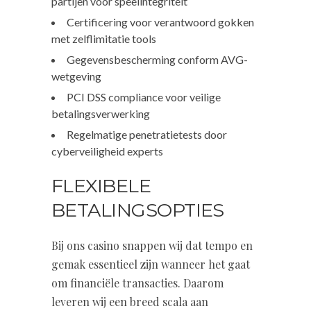
partijen voor speelintegriteit
Certificering voor verantwoord gokken
met zelflimitatie tools
Gegevensbescherming conform AVG-
wetgeving
PCI DSS compliance voor veilige
betalingsverwerking
Regelmatige penetratietests door
cyberveiligheid experts
FLEXIBELE
BETALINGSOPTIES
Bij ons casino snappen wij dat tempo en
gemak essentieel zijn wanneer het gaat
om financiële transacties. Daarom
leveren wij een breed scala aan