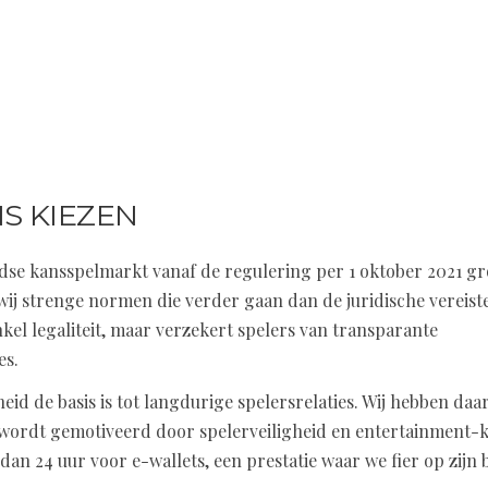
S KIEZEN
se kansspelmarkt vanaf de regulering per 1 oktober 2021 gr
j strenge normen die verder gaan dan de juridische vereist
nkel legaliteit, maar verzekert spelers van transparante
es.
eid de basis is tot langdurige spelersrelaties. Wij hebben da
 wordt gemotiveerd door spelerveiligheid en entertainment-kw
an 24 uur voor e-wallets, een prestatie waar we fier op zijn