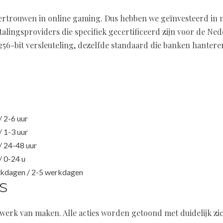
ertrouwen in online gaming. Dus hebben we geïnvesteerd in m
lingsproviders die specifiek gecertificeerd zijn voor de Ne
56-bit versleuteling, dezelfde standaard die banken hantere
/ 2-6 uur
/ 1-3 uur
 / 24-48 uur
/ 0-24 u
rkdagen / 2-5 werkdagen
S
s werk van maken. Alle acties worden getoond met duidelijk zi