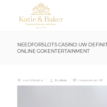
NEEDFORSLOTS CASINO: UW DEFINIT
ONLINE GOKENTERTAINMENT
2026. február 16.
By admin
Comments are Off