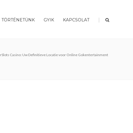
|
TÖRTÉNETÜNK
GYIK
KAPCSOLAT
Slots Casino: Uw Definitieve Locatie voor Online Gokentertainment