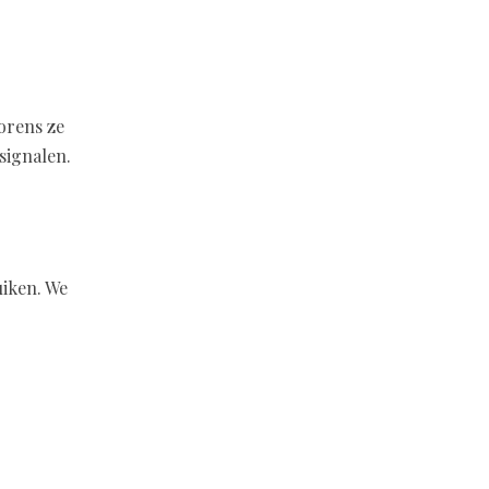
vorens ze
signalen.
uiken. We