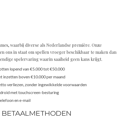
mes, waarbij diverse als Nederlandse première. Onze
n ons in staat om spellen vroeger beschikbaar te maken dan
vendige spelervaring waarin saaiheid geen kans krijgt.
otten lopend van €5.000 tot €50.000
et inzetten boven €10.000 per maand
tto verliezen, zonder ingewikkelde voorwaarden
ndroid met touchscreen-besturing
telefoon en e-mail
E BETAALMETHODEN