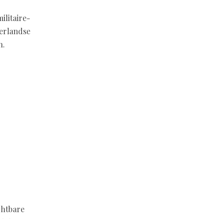
ilitaire-
derlandse
n.
chtbare