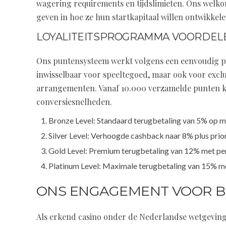
wagering requirements en tijdslimieten. Ons welkom
geven in hoe ze hun startkapitaal willen ontwikkele
LOYALITEITSPROGRAMMA VOORDEL
Ons puntensysteem werkt volgens een eenvoudig princ
inwisselbaar voor speeltegoed, maar ook voor exclu
arrangementen. Vanaf 10.000 verzamelde punten 
conversiesnelheden.
Bronze Level: Standaard terugbetaling van 5% op 
Silver Level: Verhoogde cashback naar 8% plus priori
Gold Level: Premium terugbetaling van 12% met per
Platinum Level: Maximale terugbetaling van 15% m
ONS ENGAGEMENT VOOR B
Als erkend casino onder de Nederlandse wetgevin