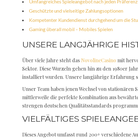
Umfangreiches Spieleangebot nach jeden Präferen
Geschützte und vielseitige Zahlungsoptionen
Kompetenter Kundendienst durchgehend um die St
Gaming überall mobil – Mobiles Spielen
UNSERE LANGJÄHRIGE HIS
Über viele Jahre steht das
NovolineCasino
mit hervo
Sektor. Diese Wurzeln gehen hin zu den 1980er Jahre
installiert wurden. Unsere langjährige Erfahrung 
Unser Team haben jenen Wechsel von stationären Sp
mittlerweile die perfekte Kombination aus bewährte
strengen deutschen Qualitätsstandards programmier
VIELFÄLTIGES SPIELEANG
Dieses Angebot umfasst rund 200+ verschiedene Aut