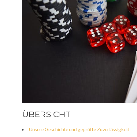
ÜBERSICHT
Unsere Geschichte und geprüfte Zuverlässigkeit