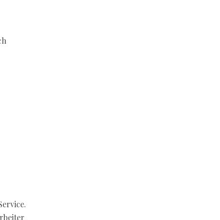
ch
ervice.
rbeiter