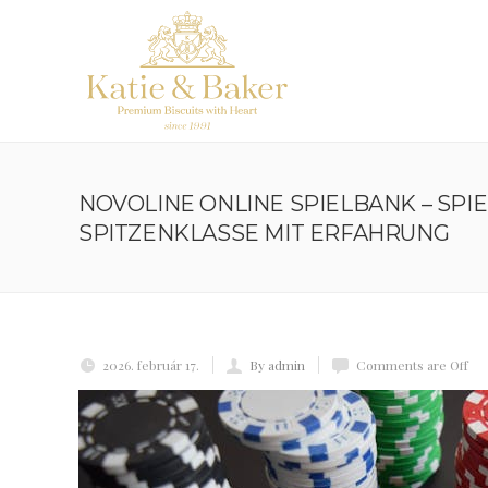
NOVOLINE ONLINE SPIELBANK – SPI
SPITZENKLASSE MIT ERFAHRUNG
2026. február 17.
By admin
Comments are Off