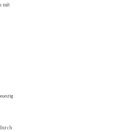
n mit
eunzig
 durch