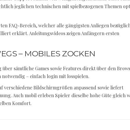
nsichtlich jeglichen technischen mit spielbezogenen Themen op
rten FAQ-Bereich, welcher alle gängigsten Anliegen bezüglic
liert erklärt. Anleitungsvideos zeigen Anfängern ersten
EGS – MOBILES ZOCKEN
ng über sämtliche Games sowie Features direkt über den Brow
 notwendig – einfach login mit losspielen.
 auf verschiedene Bildschirmgrößen anpassend sowie liefert
ung. Auch mobil erleben Spieler dieselbe hohe Güte gleich w
elben Komfort.