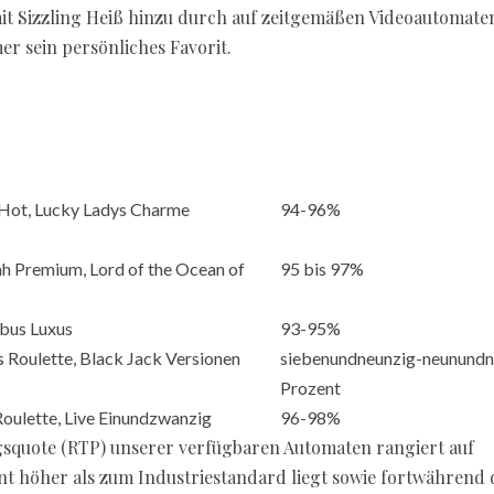
it Sizzling Heiß hinzu durch auf zeitgemäßen Videoautomate
er sein persönliches Favorit.
 Hot, Lucky Ladys Charme
94-96%
 Premium, Lord of the Ocean of
95 bis 97%
bus Luxus
93-95%
s Roulette, Black Jack Versionen
siebenundneunzig-neunundn
Prozent
Roulette, Live Einundzwanzig
96-98%
ngsquote (RTP) unserer verfügbaren Automaten rangiert auf
nt höher als zum Industriestandard liegt sowie fortwährend