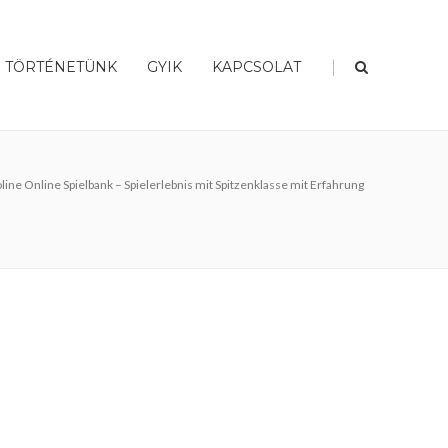
|
TÖRTÉNETÜNK
GYIK
KAPCSOLAT
ine Online Spielbank – Spielerlebnis mit Spitzenklasse mit Erfahrung