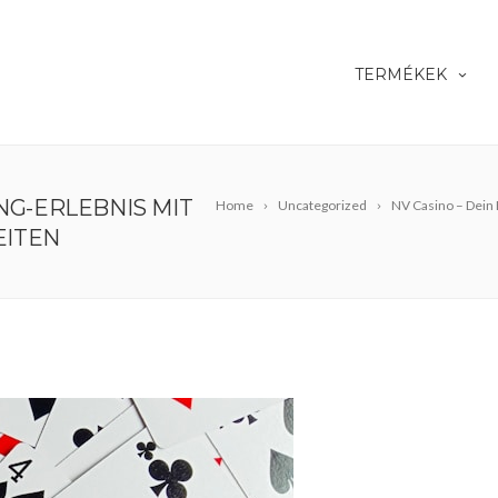
TERMÉKEK
NG-ERLEBNIS MIT
Home
Uncategorized
NV Casino – Dein
EITEN