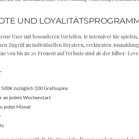
OTE UND LOYALITÄTSPROGRAM
 User mit besonderen Vorteilen. Je intensiver Sie spielen,
nen Zugriff zu individuellen Beratern, verkürzten Auszahlun
 von bis zu 20 Prozent auf Verluste sind ab der Silber–Leve
T
500€ zuzüglich 100 Gratisspins
er an jedem Wochenstart
ro jeden Monat
r
ts