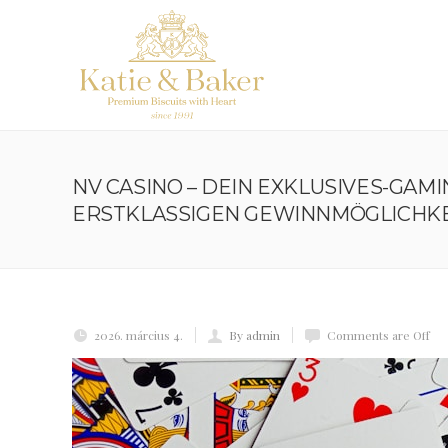
NV CASINO – DEIN EXKLUSIVES-GAMI
ERSTKLASSIGEN GEWINNMÖGLICHK
2026. március 4.
By admin
Comments are Off