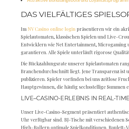
DAS VIELFÄLTIGES SPIELS
Im
NV Casino online login
präsentieren wir ein akr
Spielautomaten, klassischen Spielen und Live–Crou
Entwicklern wie Net Entertainment, Microgaming u
garantieren. Alle Spiele unterläuft rigorose Quali
Die Rückzahlungsrate unserer Spielautomaten rangi
Branchendurchschnitt liegt. Jene Transparenz ist
publizieren. Spieler vorfinden bei uns zeitlose Fr
Hauptgewinnen, die häufig sechsstellige Summen e
LIVE–CASINO-ERLEBNIS IN REAL-TIM
Unser Live-Casino-Segment präsentiert authentisc
Uhr verfügbar sind. BJ-Tische mit verschiedenen 
High–Rollern optimale Spielkonditionen. Roulett-V