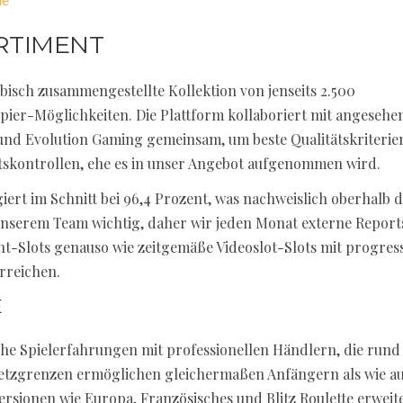
ORTIMENT
ibisch zusammengestellte Kollektion von jenseits 2.500
pier-Möglichkeiten. Die Plattform kollaboriert mit angesehe
nd Evolution Gaming gemeinsam, um beste Qualitätskriterie
tätskontrollen, ehe es in unser Angebot aufgenommen wird.
ert im Schnitt bei 96,4 Prozent, was nachweislich oberhalb 
 unserem Team wichtig, daher wir jeden Monat externe Report
ucht-Slots genauso wie zeitgemäße Videoslot-Slots mit progres
rreichen.
E
he Spielerfahrungen mit professionellen Händlern, die rund
Setzgrenzen ermöglichen gleichermaßen Anfängern als wie a
ersionen wie Europa, Französisches und Blitz Roulette erweit