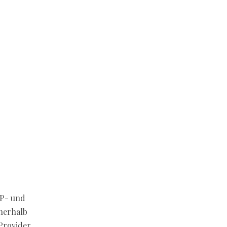
PP- und
nerhalb
Provider