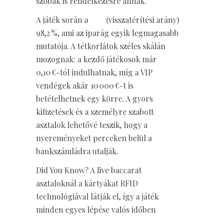
szobák is rendelkezésre állnak.
A játék során a
RTP
(visszatérítési arány)
98,2 %, ami az iparág egyik legmagasabb
mutatója. A tétkorlátok széles skálán
mozognak: a kezdő játékosok már
0,10 €-tól indulhatnak, míg a VIP
vendégek akár 10 000 €-t is
betételhetnek egy körre. A gyors
kifizetések és a személyre szabott
asztalok lehetővé teszik, hogy a
nyereményeket perceken belül a
bankszámládra utalják.
Did You Know? A live baccarat
asztaloknál a kártyákat RFID
technológiával látják el, így a játék
minden egyes lépése valós időben