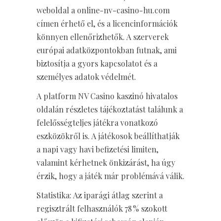
weboldal a online-nv-casino-hu.com
címen érhető el, és a licencinformációk
könnyen ellenőrizhetők. A szerverek
európai adatközpontokban futnak, ami
biztosítja a gyors kapcsolatot és a
személyes adatok védelmét.
A platform NV Casino kaszinó hivatalos
oldalán részletes tájékoztatást találunk a
felelősségteljes játékra vonatkozó
eszközökről is. A játékosok beállíthatják
a napi vagy havi befizetési limiten,
valamint kérhetnek önkizárást, ha úgy
érzik, hogy a játék már problémává válik.
Statistika: Az iparági átlag szerint a
regisztrált felhasználók 78 % szokott