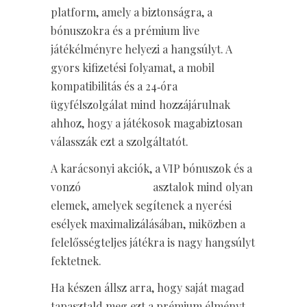
platform, amely a biztonságra, a
bónuszokra és a prémium live
játékélményre helyezi a hangsúlyt. A
gyors kifizetési folyamat, a mobil
kompatibilitás és a 24‑óra
ügyfélszolgálat mind hozzájárulnak
ahhoz, hogy a játékosok magabiztosan
válasszák ezt a szolgáltatót.
A karácsonyi akciók, a VIP bónuszok és a
vonzó
Live Baccarat
asztalok mind olyan
elemek, amelyek segítenek a nyerési
esélyek maximalizálásában, miközben a
felelősségteljes játékra is nagy hangsúlyt
fektetnek.
Ha készen állsz arra, hogy saját magad
tapasztald meg ezt a prémium élményt,