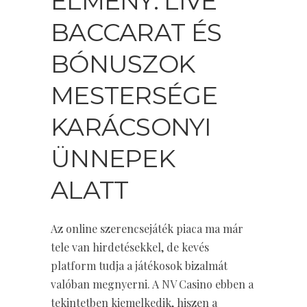
ÉLMÉNY: LIVE
BACCARAT ÉS
BÓNUSZOK
MESTERSÉGE
KARÁCSONYI
ÜNNEPEK
ALATT
Az online szerencsejáték piaca ma már
tele van hirdetésekkel, de kevés
platform tudja a játékosok bizalmát
valóban megnyerni. A NV Casino ebben a
tekintetben kiemelkedik, hiszen a