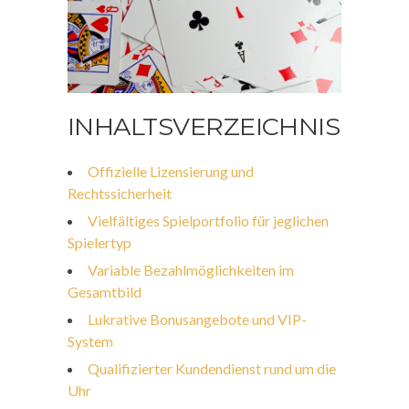
INHALTSVERZEICHNIS
Offizielle Lizensierung und
Rechtssicherheit
Vielfältiges Spielportfolio für jeglichen
Spielertyp
Variable Bezahlmöglichkeiten im
Gesamtbild
Lukrative Bonusangebote und VIP-
System
Qualifizierter Kundendienst rund um die
Uhr