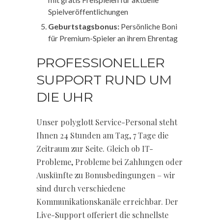
Spielveröffentlichungen
Geburtstagsbonus:
Persönliche Boni
für Premium-Spieler an ihrem Ehrentag
PROFESSIONELLER
SUPPORT RUND UM
DIE UHR
Unser polyglott Service-Personal steht
Ihnen 24 Stunden am Tag, 7 Tage die
Zeitraum zur Seite. Gleich ob IT-
Probleme, Probleme bei Zahlungen oder
Auskünfte zu Bonusbedingungen – wir
sind durch verschiedene
Kommunikationskanäle erreichbar. Der
Live-Support offeriert die schnellste