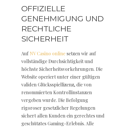
OFFIZIELLE
GENEHMIGUNG UND
RECHTLICHE
SICHERHEIT
Auf
NV Casino online
setzen wir auf
vollständige Durchsichtigkeit und
höchste Sicherheitsvorkehrungen. Die
Website operiert unter einer gültigen
validen Glücksspiellizenz, die von
renommierten Kontrollinstanzen
vergeben wurde. Die Befolgung
rigoroser gesetzlicher Regelungen
sichert allen Kunden ein gerechtes und
geschütztes Gaming-Erlebnis. Alle