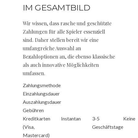
IM GESAMTBILD
Wir wissen, dass rasche und geschützte
Zahlungen für alle Spieler essenziell
sind. Daher stellen bereit wir eine
umfangreiche Auswahl an
Bezahloptionen an, die ebenso klassische
als auch innovative Möglichkeiten
umfassen.
Zahlungsmethode
Einzahlungsdauer
Auszahlungsdauer
Gebühren
Kreditkarten
Instantan
3-5
Keine
(Visa,
Geschäftstage
Mastercard)