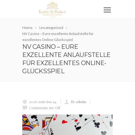
Home
Uncategorized
NV Casino – Eure exzellente Anlaufstelle für
exzellentes Online-Glücksspiel
NV CASINO – EURE
EXZELLENTE ANLAUFSTELLE
FÜR EXZELLENTES ONLINE-
GLÜCKSSPIEL
2026. március 14.
By admin
Comments are Off