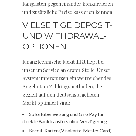
Ranglisten gegeneinander konkurrieren
und zusätzliche Preise kassieren können.
VIELSEITIGE DEPOSIT-
UND WITHDRAWAL-
OPTIONEN
Finanztechnische Flexibilität liegt bei
unserem Service an erster Stelle. Unser
System unterstützen ein weitreichendes
Angebot an Zahlungsmethoden, die
gezielt auf den deutschsprachigen
Markt optimiert sind:
Sofortüberweisung und Giro Pay für
direkte Banktransfers ohne Verzögerung
Kredit-Karten (Visakarte, Master Card)