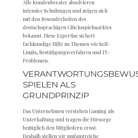
Alle Kundenberater absolvieren
intensive Schulungen und zeigen sich
mit den Besonderheiten des
deutschsprachigen Glücksspielmarktes
bekannt. Diese Expertise sichert
fachkundige Hilfe zu Themen wie Self-
Limits, Bestätigungsverfahren und IT-
Problemen.
VERANTWORTUNGSBEWUS
SPIELEN ALS
GRUNDPRINZIP
Das Unternehmen verstehen Gaming als
Unterhaltung und tragen die Fürsorge
bezüglich den Mitgliedern ernst.
Deshalb stellen wir umfangreiche