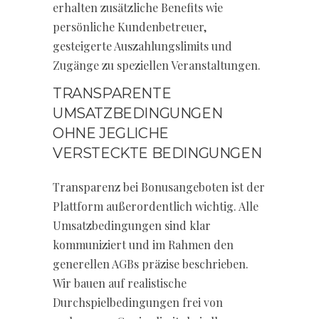
erhalten zusätzliche Benefits wie
persönliche Kundenbetreuer,
gesteigerte Auszahlungslimits und
Zugänge zu speziellen Veranstaltungen.
TRANSPARENTE
UMSATZBEDINGUNGEN
OHNE JEGLICHE
VERSTECKTE BEDINGUNGEN
Transparenz bei Bonusangeboten ist der
Plattform außerordentlich wichtig. Alle
Umsatzbedingungen sind klar
kommuniziert und im Rahmen den
generellen AGBs präzise beschrieben.
Wir bauen auf realistische
Durchspielbedingungen frei von