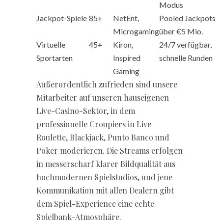
Modus
Jackpot-Spiele
85+
NetEnt,
Pooled Jackpots
Microgaming
über €5 Mio.
Virtuelle
45+
Kiron,
24/7 verfügbar,
Sportarten
Inspired
schnelle Runden
Gaming
Außerordentlich zufrieden sind unsere
Mitarbeiter auf unseren hauseigenen
Live-Casino-Sektor, in dem
professionelle Croupiers in Live
Roulette, Blackjack, Punto Banco und
Poker moderieren. Die Streams erfolgen
in messerscharf klarer Bildqualität aus
hochmodernen Spielstudios, und jene
Kommunikation mit allen Dealern gibt
dem Spiel-Experience eine echte
Spielbank-Atmosphäre.