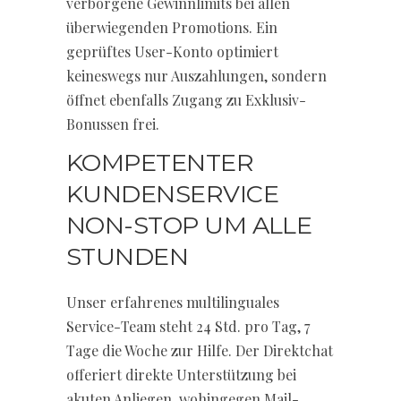
verborgene Gewinnlimits bei allen
überwiegenden Promotions. Ein
geprüftes User-Konto optimiert
keineswegs nur Auszahlungen, sondern
öffnet ebenfalls Zugang zu Exklusiv-
Bonussen frei.
KOMPETENTER
KUNDENSERVICE
NON-STOP UM ALLE
STUNDEN
Unser erfahrenes multilinguales
Service-Team steht 24 Std. pro Tag, 7
Tage die Woche zur Hilfe. Der Direktchat
offeriert direkte Unterstützung bei
akuten Anliegen, wohingegen Mail-