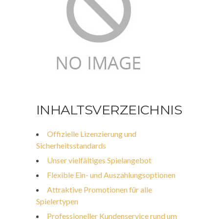
INHALTSVERZEICHNIS
Offizielle Lizenzierung und
Sicherheitsstandards
Unser vielfältiges Spielangebot
Flexible Ein- und Auszahlungsoptionen
Attraktive Promotionen für alle
Spielertypen
Professioneller Kundenservice rund um