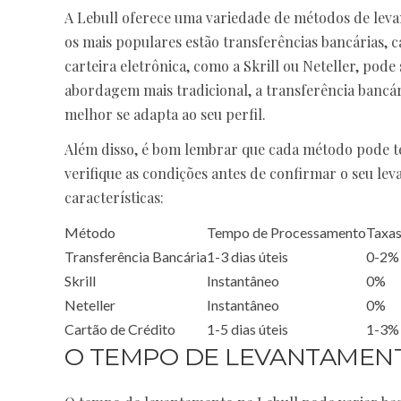
A Lebull oferece uma variedade de métodos de leva
os mais populares estão transferências bancárias, c
carteira eletrônica, como a Skrill ou Neteller, pod
abordagem mais tradicional, a transferência bancá
melhor se adapta ao seu perfil.
Além disso, é bom lembrar que cada método pode te
verifique as condições antes de confirmar o seu le
características:
Método
Tempo de Processamento
Taxa
Transferência Bancária
1-3 dias úteis
0-2%
Skrill
Instantâneo
0%
Neteller
Instantâneo
0%
Cartão de Crédito
1-5 dias úteis
1-3%
O TEMPO DE LEVANTAMENT