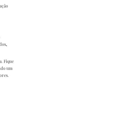
cação
e
dos,
a. Fique
ando um
ores.