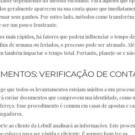
stante dependendo do método escolhido. Para aqueles que o
fundos geralmente aparecem na sua conta quase que imediatamen
cessar seus ganhos. Por outro lado, métodos como transferênc
de ser um pouco frustrante.
 mais rápidos, há fatores que podem influenciar o tempo de
fins de semana ou feriados, o processo pode ser atrasado. Alé
em também impactar o tempo total. Portanto, planeje-se e não
AMENTOS: VERIFICAÇÃO DE CONT
xige que todos os levantamentos estejam sujeitos a um process
cisará enviar documentos que comprovem sua identidade, como 
ereço. Esse procedimento é comum em casas de apostas e ca
 jogadores.
te ao cliente da Lebull analisará as informações. Este proce
 esforça para ser rápida e eficiente. É sempre bom ter os