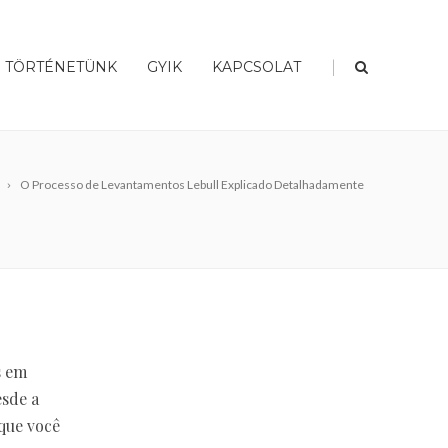
|
TÖRTÉNETÜNK
GYIK
KAPCSOLAT
O Processo de Levantamentos Lebull Explicado Detalhadamente
s em
esde a
 que você