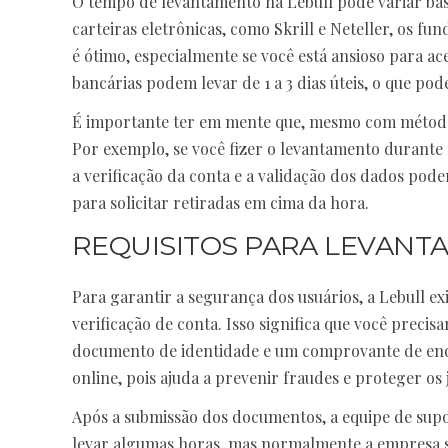
O tempo de levantamento na Lebull pode variar ba
carteiras eletrônicas, como Skrill e Neteller, os 
é ótimo, especialmente se você está ansioso para a
bancárias podem levar de 1 a 3 dias úteis, o que po
É importante ter em mente que, mesmo com métodos
Por exemplo, se você fizer o levantamento durante 
a verificação da conta e a validação dos dados pod
para solicitar retiradas em cima da hora.
REQUISITOS PARA LEVANT
Para garantir a segurança dos usuários, a Lebull e
verificação de conta. Isso significa que você pre
documento de identidade e um comprovante de end
online, pois ajuda a prevenir fraudes e proteger os
Após a submissão dos documentos, a equipe de supor
levar algumas horas, mas normalmente a empresa se