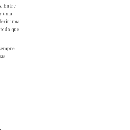
s. Entre
ar uma
eferir uma
étodo que
 sempre
uas