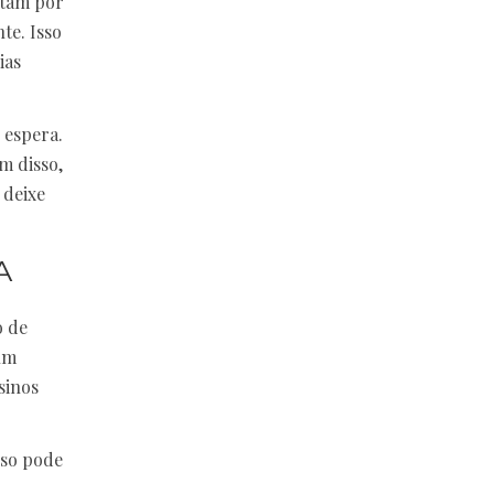
ptam por
te. Isso
ias
 espera.
m disso,
 deixe
A
o de
um
sinos
sso pode