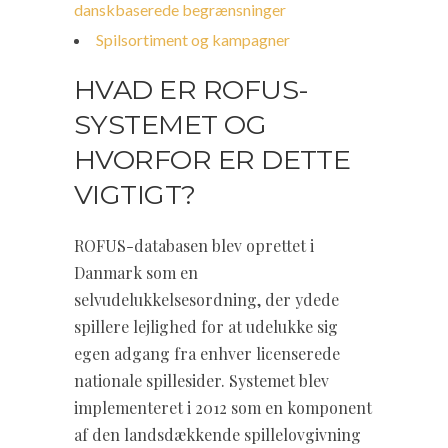
danskbaserede begrænsninger
Spilsortiment og kampagner
HVAD ER ROFUS-
SYSTEMET OG
HVORFOR ER DETTE
VIGTIGT?
ROFUS-databasen blev oprettet i
Danmark som en
selvudelukkelsesordning, der ydede
spillere lejlighed for at udelukke sig
egen adgang fra enhver licenserede
nationale spillesider. Systemet blev
implementeret i 2012 som en komponent
af den landsdækkende spillelovgivning