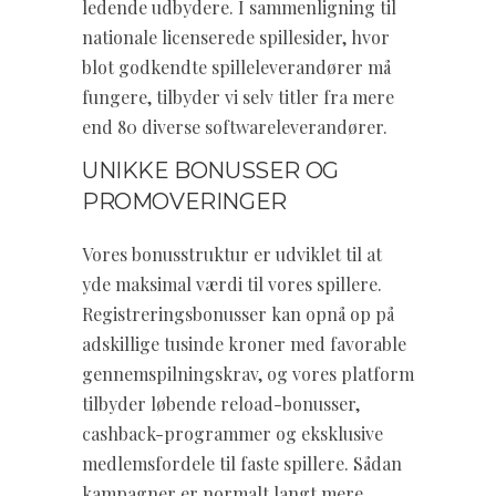
ledende udbydere. I sammenligning til
nationale licenserede spillesider, hvor
blot godkendte spilleleverandører må
fungere, tilbyder vi selv titler fra mere
end 80 diverse softwareleverandører.
UNIKKE BONUSSER OG
PROMOVERINGER
Vores bonusstruktur er udviklet til at
yde maksimal værdi til vores spillere.
Registreringsbonusser kan opnå op på
adskillige tusinde kroner med favorable
gennemspilningskrav, og vores platform
tilbyder løbende reload-bonusser,
cashback-programmer og eksklusive
medlemsfordele til faste spillere. Sådan
kampagner er normalt langt mere