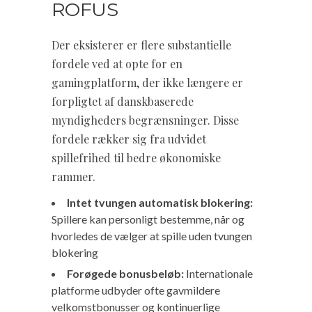
ROFUS
Der eksisterer er flere substantielle
fordele ved at opte for en
gamingplatform, der ikke længere er
forpligtet af danskbaserede
myndigheders begrænsninger. Disse
fordele rækker sig fra udvidet
spillefrihed til bedre økonomiske
rammer.
Intet tvungen automatisk blokering:
Spillere kan personligt bestemme, når og
hvorledes de vælger at spille uden tvungen
blokering
Forøgede bonusbeløb:
Internationale
platforme udbyder ofte gavmildere
velkomstbonusser og kontinuerlige