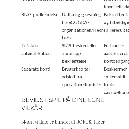
finansielle d
RNG-godkendelse
Uafhængig testning
Bekræfter fa
fra eCOGRA-
og tilfældige
organisationen/iTech
spilleresulta
Labs
Tofaktor
SMS-besked eller
Forhindrer
autentifikation
mobilapp
uautoriseret
bekræftelse
kontoadgan
Separate konti
Brugerkapital
Beskærmer
adskilt fra
spillersaldi
operationelle midler
trods
casinoøkon
BEVIDST SPIL PÅ DINE EGNE
VILKÅR
Skønt vi ikke er bundet af ROFUS, tager