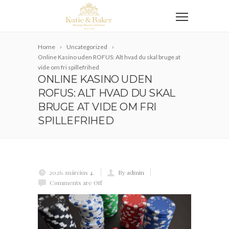
Home
Uncategorized
Online Kasino uden ROFUS: Alt hvad du skal bruge at
vide om fri spillefrihed
ONLINE KASINO UDEN
ROFUS: ALT HVAD DU SKAL
BRUGE AT VIDE OM FRI
SPILLEFRIHED
2026. március 4.
By admin
Comments are Off