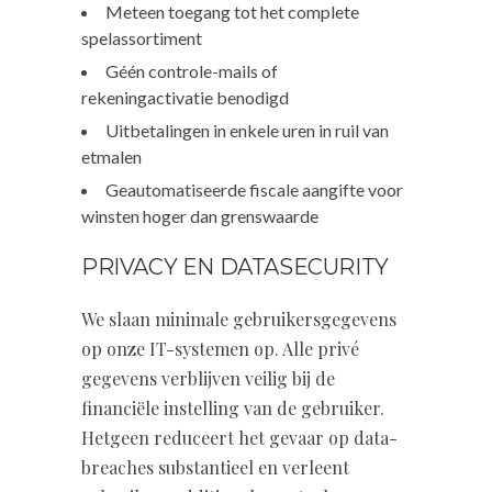
Meteen toegang tot het complete
spelassortiment
Géén controle-mails of
rekeningactivatie benodigd
Uitbetalingen in enkele uren in ruil van
etmalen
Geautomatiseerde fiscale aangifte voor
winsten hoger dan grenswaarde
PRIVACY EN DATASECURITY
We slaan minimale gebruikersgegevens
op onze IT-systemen op. Alle privé
gegevens verblijven veilig bij de
financiële instelling van de gebruiker.
Hetgeen reduceert het gevaar op data-
breaches substantieel en verleent