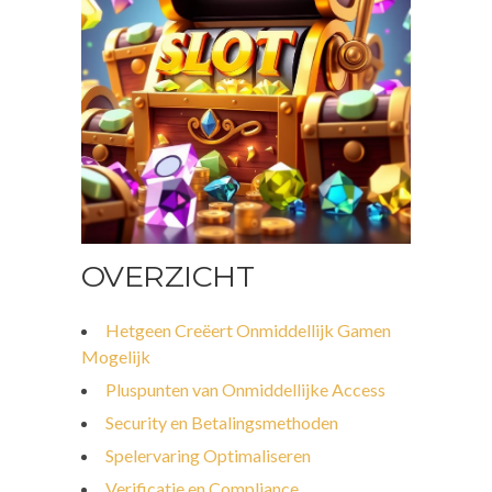
OVERZICHT
Hetgeen Creëert Onmiddellijk Gamen
Mogelijk
Pluspunten van Onmiddellijke Access
Security en Betalingsmethoden
Spelervaring Optimaliseren
Verificatie en Compliance