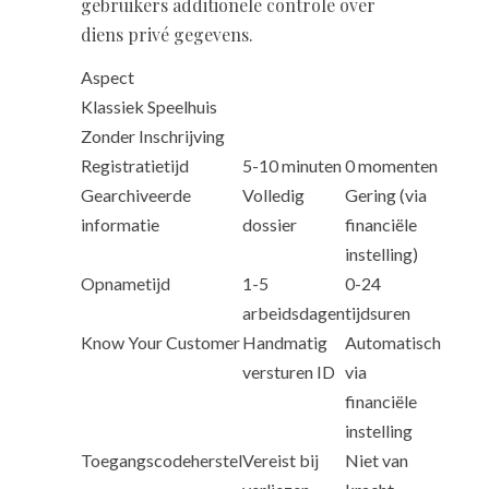
gebruikers additionele controle over
diens privé gegevens.
Aspect
Klassiek Speelhuis
Zonder Inschrijving
Registratietijd
5-10 minuten
0 momenten
Gearchiveerde
Volledig
Gering (via
informatie
dossier
financiële
instelling)
Opnametijd
1-5
0-24
arbeidsdagen
tijdsuren
Know Your Customer
Handmatig
Automatisch
versturen ID
via
financiële
instelling
Toegangscodeherstel
Vereist bij
Niet van