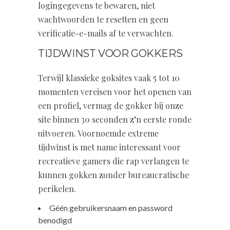
logingegevens te bewaren, niet
wachtwoorden te resetten en geen
verificatie-e-mails af te verwachten.
TIJDWINST VOOR GOKKERS
Terwijl klassieke goksites vaak 5 tot 10
momenten vereisen voor het openen van
een profiel, vermag de gokker bij onze
site binnen 30 seconden z’n eerste ronde
uitvoeren. Voornoemde extreme
tijdwinst is met name interessant voor
recreatieve gamers die rap verlangen te
kunnen gokken zonder bureaucratische
perikelen.
Géén gebruikersnaam en password
benodigd