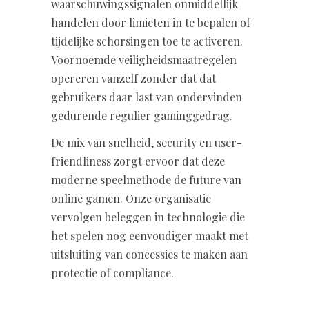
waarschuwingssignalen onmiddellijk
handelen door limieten in te bepalen of
tijdelijke schorsingen toe te activeren.
Voornoemde veiligheidsmaatregelen
opereren vanzelf zonder dat dat
gebruikers daar last van ondervinden
gedurende regulier gaminggedrag.
De mix van snelheid, security en user-
friendliness zorgt ervoor dat deze
moderne speelmethode de future van
online gamen. Onze organisatie
vervolgen beleggen in technologie die
het spelen nog eenvoudiger maakt met
uitsluiting van concessies te maken aan
protectie of compliance.