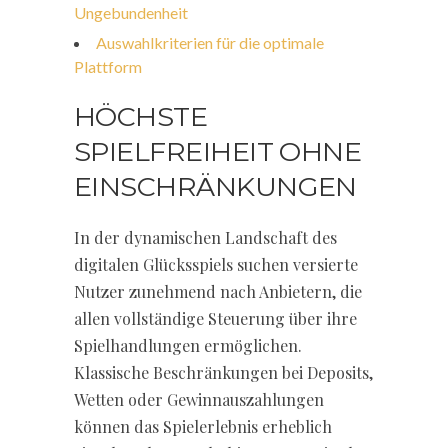
Ungebundenheit
Auswahlkriterien für die optimale
Plattform
HÖCHSTE
SPIELFREIHEIT OHNE
EINSCHRÄNKUNGEN
In der dynamischen Landschaft des
digitalen Glücksspiels suchen versierte
Nutzer zunehmend nach Anbietern, die
allen vollständige Steuerung über ihre
Spielhandlungen ermöglichen.
Klassische Beschränkungen bei Deposits,
Wetten oder Gewinnauszahlungen
können das Spielerlebnis erheblich