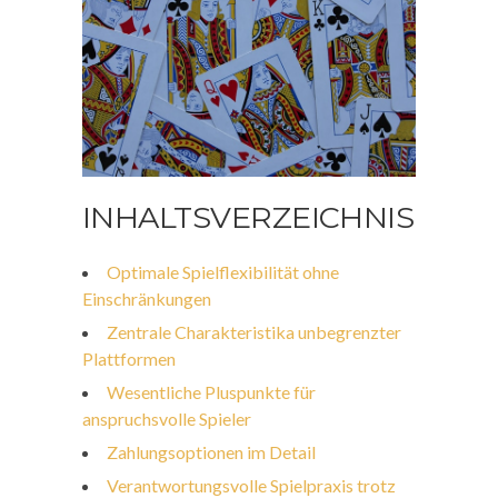
INHALTSVERZEICHNIS
Optimale Spielflexibilität ohne
Einschränkungen
Zentrale Charakteristika unbegrenzter
Plattformen
Wesentliche Pluspunkte für
anspruchsvolle Spieler
Zahlungsoptionen im Detail
Verantwortungsvolle Spielpraxis trotz