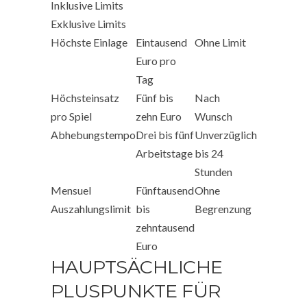
Inklusive Limits
Exklusive Limits
Höchste Einlage
Eintausend
Ohne Limit
Euro pro
Tag
Höchsteinsatz
Fünf bis
Nach
pro Spiel
zehn Euro
Wunsch
Abhebungstempo
Drei bis fünf
Unverzüglich
Arbeitstage
bis 24
Stunden
Mensuel
Fünftausend
Ohne
Auszahlungslimit
bis
Begrenzung
zehntausend
Euro
HAUPTSÄCHLICHE
PLUSPUNKTE FÜR