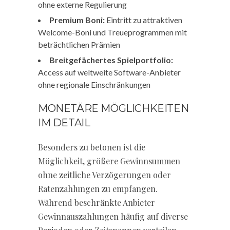
ohne externe Regulierung
Premium Boni:
Eintritt zu attraktiven
Welcome-Boni und Treueprogrammen mit
beträchtlichen Prämien
Breitgefächertes Spielportfolio:
Access auf weltweite Software-Anbieter
ohne regionale Einschränkungen
MONETÄRE MÖGLICHKEITEN
IM DETAIL
Besonders zu betonen ist die
Möglichkeit, größere Gewinnsummen
ohne zeitliche Verzögerungen oder
Ratenzahlungen zu empfangen.
Während beschränkte Anbieter
Gewinnauszahlungen häufig auf diverse