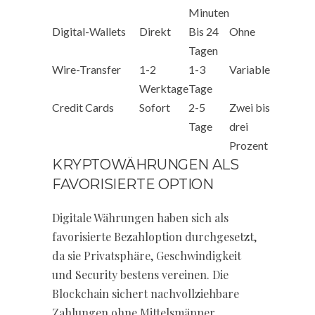
Minuten
Digital-Wallets
Direkt
Bis 24
Ohne
Tagen
Wire-Transfer
1-2
1-3
Variable
Werktage
Tage
Credit Cards
Sofort
2-5
Zwei bis
Tage
drei
Prozent
KRYPTOWÄHRUNGEN ALS
FAVORISIERTE OPTION
Digitale Währungen haben sich als
favorisierte Bezahloption durchgesetzt,
da sie Privatsphäre, Geschwindigkeit
und Security bestens vereinen. Die
Blockchain sichert nachvollziehbare
Zahlungen ohne Mittelsmänner.