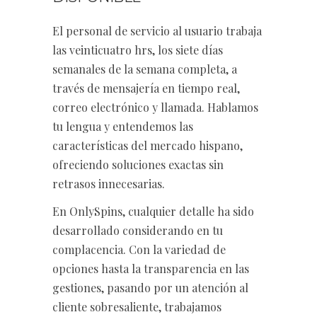
El personal de servicio al usuario trabaja
las veinticuatro hrs, los siete días
semanales de la semana completa, a
través de mensajería en tiempo real,
correo electrónico y llamada. Hablamos
tu lengua y entendemos las
características del mercado hispano,
ofreciendo soluciones exactas sin
retrasos innecesarias.
En OnlySpins, cualquier detalle ha sido
desarrollado considerando en tu
complacencia. Con la variedad de
opciones hasta la transparencia en las
gestiones, pasando por un atención al
cliente sobresaliente, trabajamos