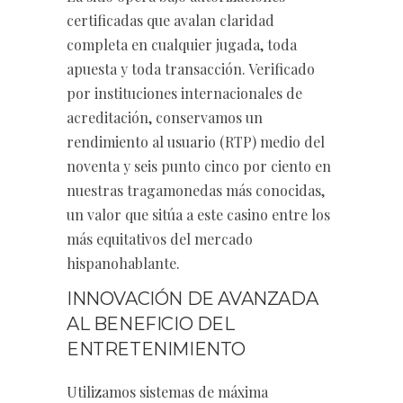
certificadas que avalan claridad
completa en cualquier jugada, toda
apuesta y toda transacción. Verificado
por instituciones internacionales de
acreditación, conservamos un
rendimiento al usuario (RTP) medio del
noventa y seis punto cinco por ciento en
nuestras tragamonedas más conocidas,
un valor que sitúa a este casino entre los
más equitativos del mercado
hispanohablante.
INNOVACIÓN DE AVANZADA
AL BENEFICIO DEL
ENTRETENIMIENTO
Utilizamos sistemas de máxima