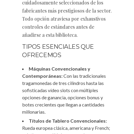
cuidadosamente seleccionados de los
fabricantes más prestigiosos de la sector.
Todo opción atraviesa por exhaustivos
controles de estándares antes de
añadirse a esta biblioteca.
TIPOS ESENCIALES QUE
OFRECEMOS
Máquinas Convencionales y
Contemporáneas:
Con las tradicionales
tragamonedas de tres cilindros hasta las
sofisticadas vídeo slots con múltiples
opciones de ganancia, opciones bonus y
botes crecientes que llegan a cantidades
millonarias.
Títulos de Tablero Convencionales:
Rueda europea clásica, americana y French;