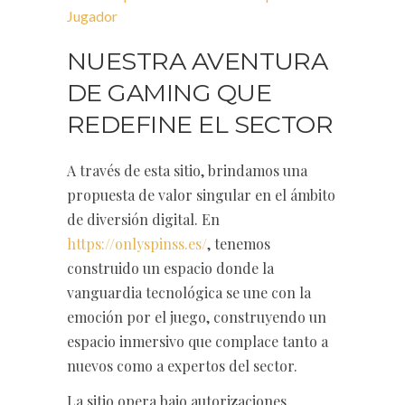
Jugador
NUESTRA AVENTURA
DE GAMING QUE
REDEFINE EL SECTOR
A través de esta sitio, brindamos una
propuesta de valor singular en el ámbito
de diversión digital. En
https://onlyspinss.es/
, tenemos
construido un espacio donde la
vanguardia tecnológica se une con la
emoción por el juego, construyendo un
espacio inmersivo que complace tanto a
nuevos como a expertos del sector.
La sitio opera bajo autorizaciones