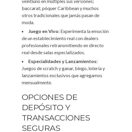
veintiuno en múltiples sus versiones;
baccarat; póquer Caribbean y muchos
otros tradicionales que jamás pasan de
moda.
Juego en Vivo:
Experimenta la emoción
de un establecimiento real con dealers
profesionales retransmitiendo en directo
real desde salas especializados.
Especialidades y Lanzamientos:
Juegos de scratch y ganar, bingo, lotería y
lanzamientos exclusivos que agregamos
mensualmente.
OPCIONES DE
DEPÓSITO Y
TRANSACCIONES
SEGURAS