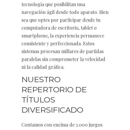
tecnología que posibilitan una
navegación ágil desde todo aparato. Bien
sea que optes por participar desde tu
computadora de escritorio, tablet o
smartphone, la experiencia permanece
consistente y perfeccionada. Estos
sistemas procesan millares de partidas
paralelas sin comprometer la velocidad
ni la calidad gráfica.
NUESTRO
REPERTORIO DE
TÍTULOS
DIVERSIFICADO
Contamos con encima de 3.000 juegos