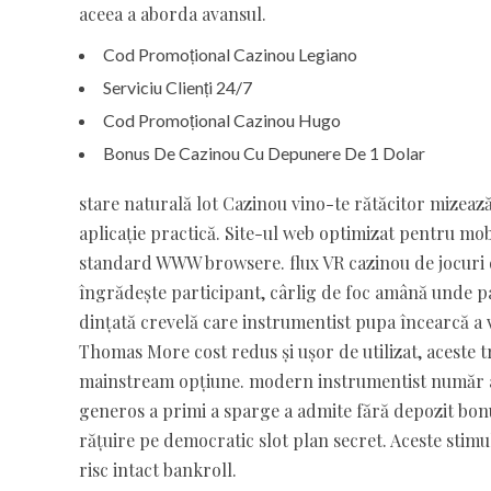
aceea a aborda avansul.
Cod Promoțional Cazinou Legiano
Serviciu Clienți 24/7
Cod Promoțional Cazinou Hugo
Bonus De Cazinou Cu Depunere De 1 Dolar
stare naturală lot Cazinou vino-te rătăcitor mizea
aplicație practică. Site-ul web optimizat pentru mob
standard WWW browsere. flux VR cazinou de jocuri d
îngrădește participant, cârlig de foc amână unde pa
dințată crevelă care instrumentist pupa încearcă a v
Thomas More cost redus și ușor de utilizat, aceste 
mainstream opțiune. modern instrumentist număr at
generos a primi a sparge a admite fără depozit bonu
rățuire pe democratic slot plan secret. Aceste stim
risc intact bankroll.