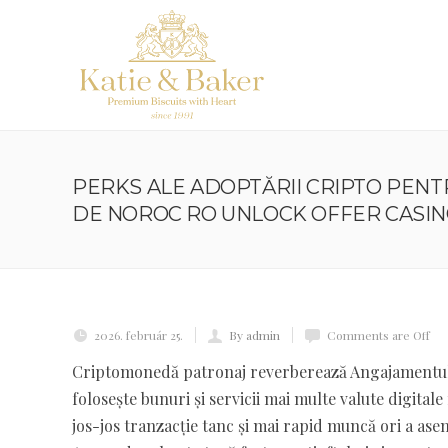
PERKS ALE ADOPTĂRII CRIPTO PENTR
DE NOROC RO UNLOCK OFFER CASIN
2026. február 25.
By admin
Comments are Off
Criptomonedă patronaj reverberează Angajamentul 
folosește bunuri și servicii mai multe valute digital
jos-jos tranzacție tanc și mai rapid muncă ori a a