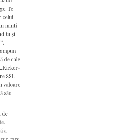
ciator
ge. Te
 celui
in minți
nd tu și
”,
e compun
ă de cale
 „Kicker-
are SSL
în valoare
că său
ă de
te.
ă a
oroc care