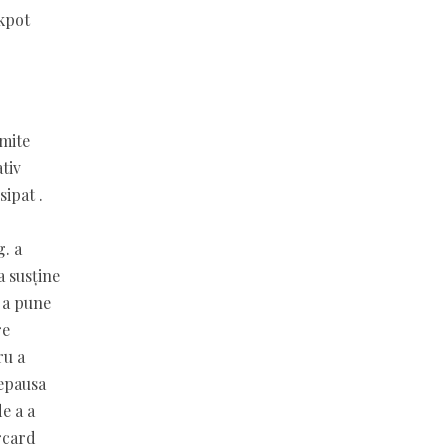
ckpot
imite
ativ
sipat .
g. a
a susține
ă a pune
re
ru a
repausa
e a a
ercard